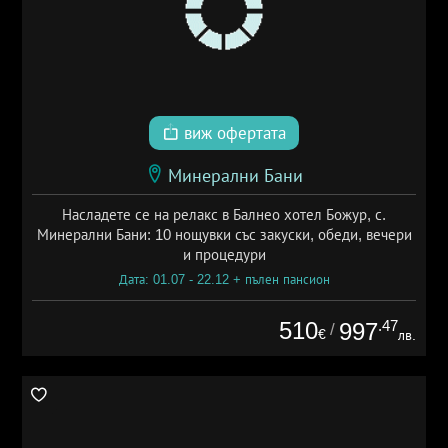
виж офертата
Минерални Бани
Насладете се на релакс в Балнео хотел Божур, с.
Минерални Бани: 10 нощувки със закуски, обеди, вечери
и процедури
Дата: 01.07 - 22.12 + пълен пансион
510
.47
997
/
€
лв.