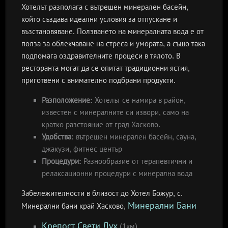
Хотелът разполага с вътрешен минерален басейн,
който създава идеални условия за отпускане и
възстановяване. Ползването на минералната вода е от
полза за облекчаване на стреса и умората, а също така
подпомага оздравителните процеси в тялото. В
ресторанта могат да се опитат традиционни ястия,
приготвени с внимателно подбрани продукти.
Разположение:
Хотелът се намира в район,
известен с минералните си извори, само на
кратко разстояние от град Хасково.
Удобства:
вътрешен минерален басейн, сауна,
джакузи, фитнес център
Процедури:
Разнообразие от терапевтични и
релаксационни процедури с минерална вода
Забележителности в близост до Хотел Божур, с.
Минерални Бани
Минерални бани край Хасково,
Крепост Свети Дух
(1км)