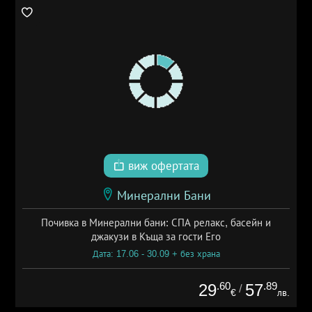
виж офертата
Минерални Бани
Почивка в Минерални бани: СПА релакс, басейн и
джакузи в Къща за гости Его
Дата: 17.06 - 30.09 + без храна
.60
.89
29
57
/
€
лв.