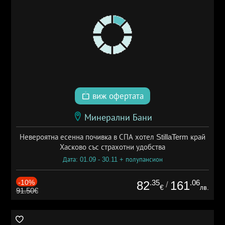
виж офертата
Минерални Бани
Невероятна есенна почивка в СПА хотел StillaTerm край
Хасково със страхотни удобства
Дата: 01.09 - 30.11 + полупансион
-10%
.35
.06
82
161
/
€
лв.
91.50€