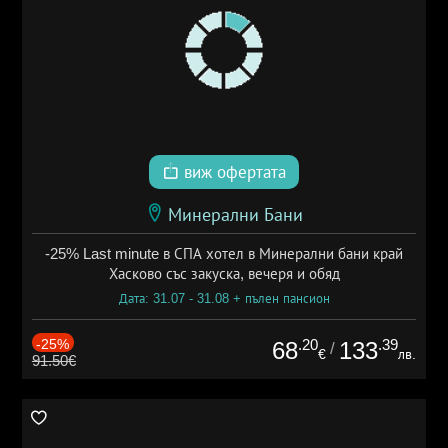
виж офертата
Минерални Бани
-25% Last minute в СПА хотел в Минерални бани край
Хасково със закуска, вечеря и обяд
Дата: 31.07 - 31.08 + пълен пансион
-25%
.20
.39
68
133
/
€
лв.
91.50€