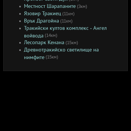
Местност Шарапаните
(3км)
Язовир Тракиец
(11км)
Връх Драгойна
(11км)
Тракийски култов комплекс - Ангел
войвода
(14км)
Лесопарк Кенана
(15км)
Древнотракийско светилище на
нимфите
(15км)