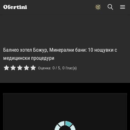
Почивки
Стоки
В града
Всички оферти
Ofertini
Балнео хотел Божур, Минерални бани: 10 нощувки с
медицински процедури
Оценка:
0
/
5
,
0
Глас(а)