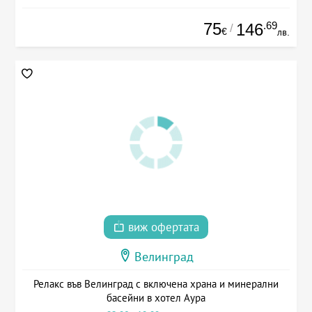
75
.69
146
/
€
лв.
виж офертата
Велинград
Релакс във Велинград с включена храна и минерални
басейни в хотел Аура