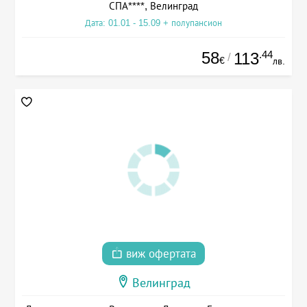
СПА****, Велинград
Дата: 01.01 - 15.09 + полупансион
58
.44
113
/
€
лв.
виж офертата
Велинград