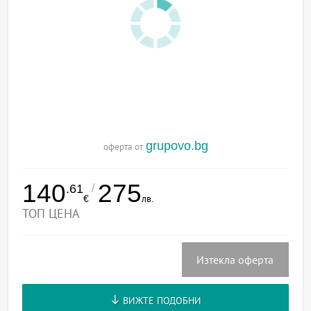
grupovo.bg
оферта от
140
275
/
.61
€
лв.
ТОП ЦЕНА
Изтекла оферта
ВИЖТЕ ПОДОБНИ