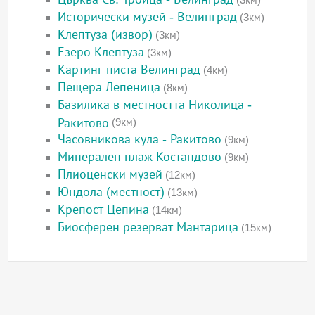
Исторически музей - Велинград
(3км)
Клептуза (извор)
(3км)
Езеро Клептуза
(3км)
Картинг писта Велинград
(4км)
Пещера Лепеница
(8км)
Базилика в местността Николица -
Ракитово
(9км)
Часовникова кула - Ракитово
(9км)
Минерален плаж Костандово
(9км)
Плиоценски музей
(12км)
Юндола (местност)
(13км)
Крепост Цепина
(14км)
Биосферен резерват Мантарица
(15км)