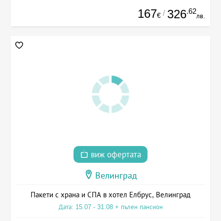
167
.62
326
/
€
лв.
виж офертата
Велинград
Пакети с храна и СПА в хотел Елбрус, Велинград
Дата: 15.07 - 31.08 + пълен пансион