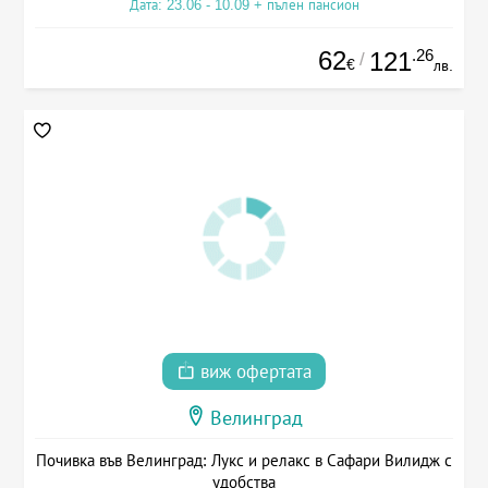
Дата: 23.06 - 10.09 + пълен пансион
62
.26
121
/
€
лв.
виж офертата
Велинград
Почивка във Велинград: Лукс и релакс в Сафари Вилидж с
удобства