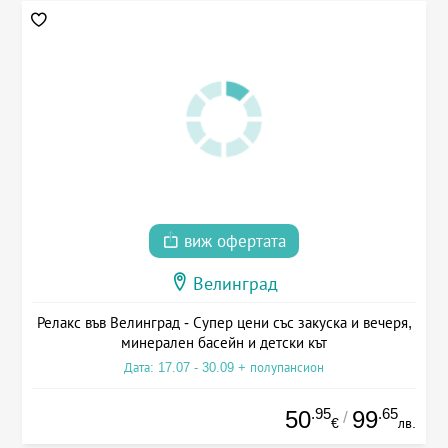
виж офертата
Велинград
Релакс във Велинград - Супер цени със закуска и вечеря,
минерален басейн и детски кът
Дата: 17.07 - 30.09 + полупансион
.95
.65
50
99
/
€
лв.