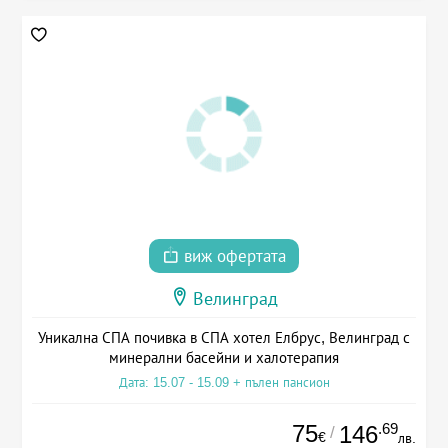
виж офертата
Велинград
Уникална СПА почивка в СПА хотел Елбрус, Велинград с
минерални басейни и халотерапия
Дата: 15.07 - 15.09 + пълен пансион
75
.69
146
/
€
лв.