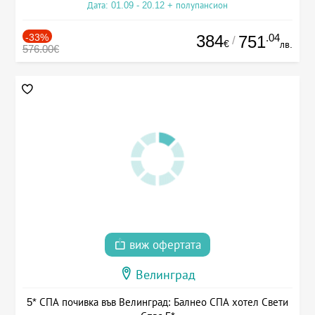
Дата: 01.09 - 20.12 + полупансион
-33%
384
.04
751
/
€
лв.
576.00€
виж офертата
Велинград
5* СПА почивка във Велинград: Балнео СПА хотел Свети