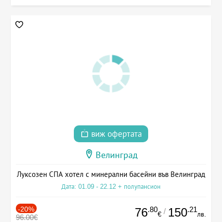
виж офертата
Велинград
Луксозен СПА хотел с минерални басейни във Велинград
Дата: 01.09 - 22.12 + полупансион
-20%
.80
.21
76
150
/
€
лв.
96.00€