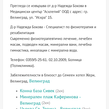
Прегледа се извършва от д-р Надежда Бокова в
Медицински център "Асклепий" ООД с адрес: гр.
Велинград, ул. "Искра" 15.
Д-р Надежда Бокова - Специалист по физиотерапия и
рехабилитация
Съвременно физиотерапевтично лечение, лечебен
масаж, подводен масаж, минерални вани, лечебна
гимнастика, инхалации с минерална вода.
Телефон: 0359/5-25-61. 02.10.2009, Болница
(Поликлиника).
Забележителности в близост до Семеен хотел Жери,
Велинград
Велинград,
Конна база Сивек
(2км)
Минерален плаж Каферинова -
Велинград
(2км)
Църква Св. Троица - Велинград
(3км)