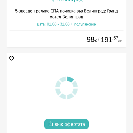
5-звезден релакс СПА почивка във Велинград: Гранд
хотел Велинград
Дата: 01.08 - 31.08 + полупансион
98
.67
191
/
€
лв.
виж офертата