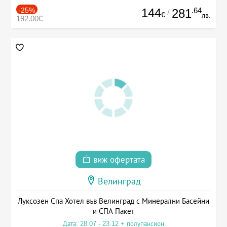
-25%
144
.64
281
/
€
лв.
192.00€
виж офертата
Велинград
Луксозен Спа Хотел във Велинград с Минерални Басейни
и СПА Пакет
Дата: 28.07 - 23.12 + полупансион