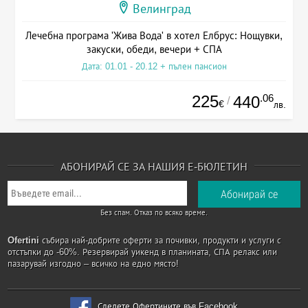
Велинград
Лечебна програма 'Жива Вода' в хотел Елбрус: Нощувки,
закуски, обеди, вечери + СПА
Дата: 01.01 - 20.12 + пълен пансион
225
.06
440
/
€
лв.
АБОНИРАЙ СЕ ЗА НАШИЯ Е-БЮЛЕТИН
Без спам. Отказ по всяко време.
Ofertini
събира най-добрите оферти за почивки, продукти и услуги с
отстъпки до -60%. Резервирай уикенд в планината, СПА релакс или
пазарувай изгодно – всичко на едно място!
Следете Офертините във Facebook