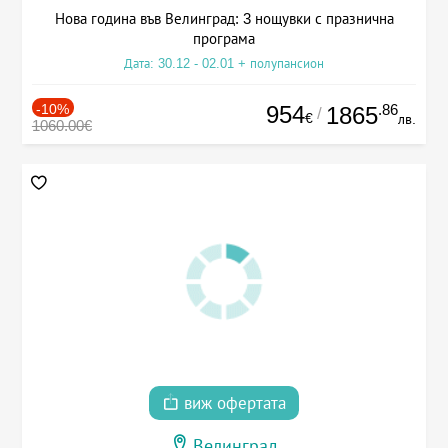
Нова година във Велинград: 3 нощувки с празнична
програма
Дата: 30.12 - 02.01 + полупансион
-10%
954
.86
1865
/
€
лв.
1060.00€
виж офертата
Велинград