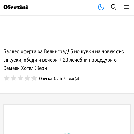
Почивки
Стоки
В града
Всички оферти
Ofertini
Балнео оферта за Велинград! 5 нощувки на човек със
закуски, обеди и вечери + 20 лечебни процедури от
Семеен Хотел Жери
Оценка:
0
/
5
,
0
Глас(а)