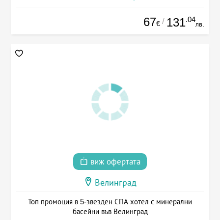
67
.04
131
/
€
лв.
виж офертата
Велинград
Топ промоция в 5-звезден СПА хотел с минерални
басейни във Велинград