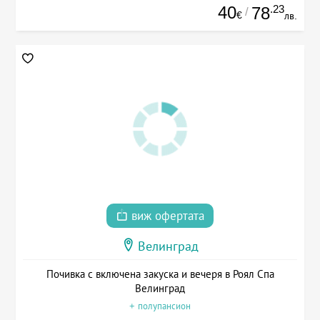
40
.23
78
/
€
лв.
виж офертата
Велинград
Почивка с включена закуска и вечеря в Роял Спа
Велинград
+ полупансион