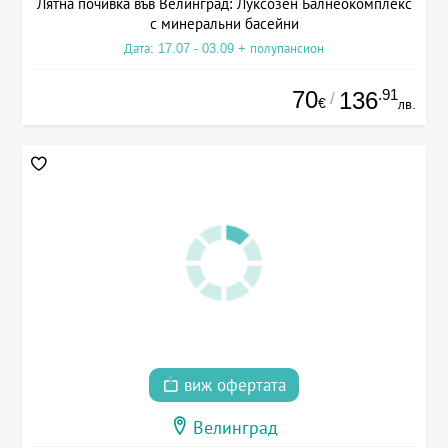
Лятна почивка във Велинград: Луксозен Балнеокомплекс
с минеральни басейни
Дата: 17.07 - 03.09 + полупансион
70
.91
136
/
€
лв.
виж офертата
Велинград