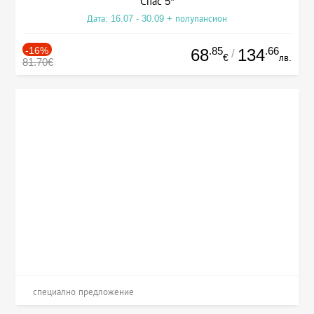
Спас 5*
Дата: 16.07 - 30.09 + полупансион
-16%
.85
.66
68
134
/
€
лв.
81.70€
специално предложение