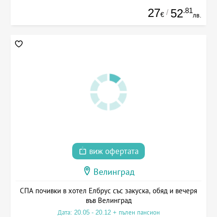
27
.81
52
/
€
лв.
виж офертата
Велинград
СПА почивки в хотел Елбрус със закуска, обяд и вечеря
във Велинград
Дата: 20.05 - 20.12 + пълен пансион