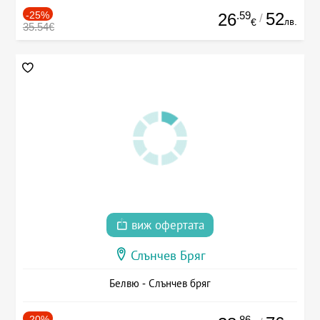
-25%
.59
52
26
/
лв.
€
35.54€
виж офертата
Слънчев Бряг
Белвю - Слънчев бряг
-20%
.86