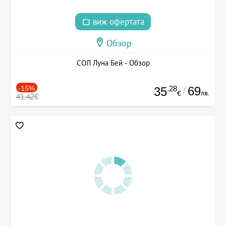
виж офертата
Обзор
СОЛ Луна Бей - Обзор
-15%
.28
69
35
/
лв.
€
41.42€