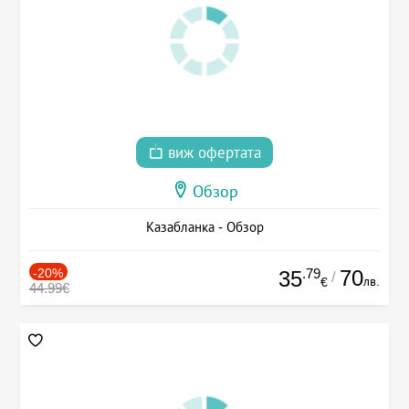
виж офертата
Обзор
Казабланка - Обзор
-20%
.79
70
35
/
лв.
€
44.99€