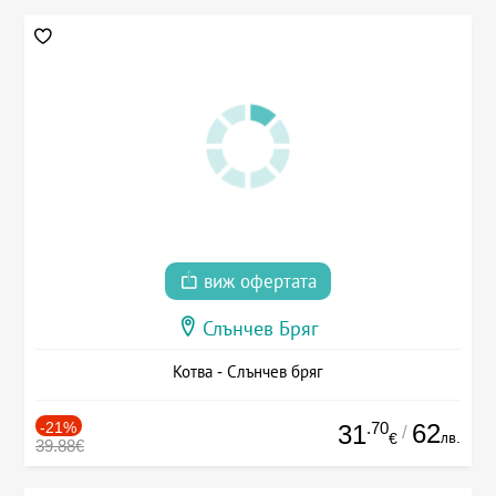
виж офертата
Слънчев Бряг
Котва - Слънчев бряг
-21%
.70
62
31
/
лв.
€
39.88€