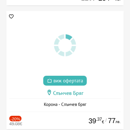
виж офертата
Слънчев Бряг
Корона - Слънчев бряг
-20%
.37
77
39
/
лв.
€
49.08€