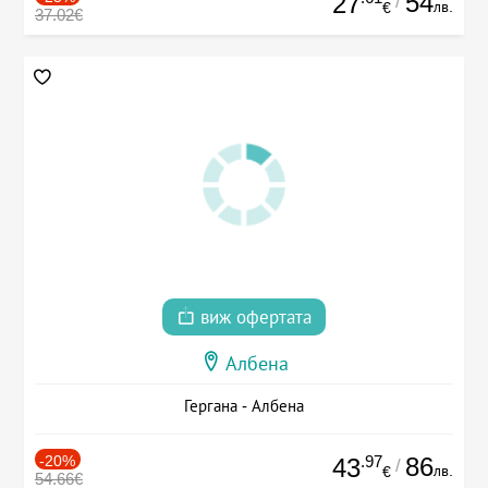
54
27
/
лв.
€
37.02€
виж офертата
Албена
Гергана - Албена
-20%
.97
86
43
/
лв.
€
54.66€