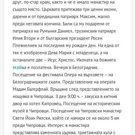
друг, по-стар храм, както и че е имало манастир на
същото място. Църквата притежава три ценни икони,
дарени и от предишния патриарх Максим, малко
преди неговата кончина. Били са му подарени от
патриарха на Румъния Даниел, грузинския патриарх
Илия Втори и от българския президент Росен
Плевнелиев за последния му рожден ден. На една от
тях е изобразена Дева Мария с младенеца, а на
останалите две – Исус Христос. Иконата на божията
май
ка е позлатена. Вечеря в Белоградчик.
Посещение на фестивала Опера на върховете – на
Белоградчишките скали. Представление на операта
Мадам Бътерфлай. Връщане след представлението за
нощувка в Чипровци. 3 ден 9:00 ч. - закуска в китния
двор на хотел Кипровец. Посещение на историческия
музей в Чипровци. Посещение на Чипровски манастир
Свети Йоан Рилски, който се намира се на около 5 км
преди Чипровци. Интерес в манастира
представлява каменната църква, триетажната кула с