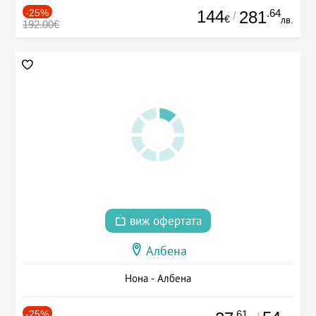
-25%
144
.64
281
/
€
лв.
192.00€
виж офертата
Албена
Нона - Албена
-25%
.61