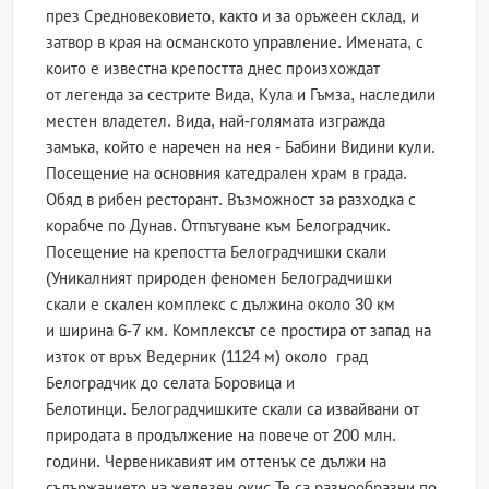
през Средновековието, както и за оръжеен склад, и
затвор в края на османското управление. Имената, с
които е известна крепостта днес произхождат
от легенда за сестрите Вида, Кула и Гъмза, наследили
местен владетел. Вида, най-голямата изгражда
замъка, който е наречен на нея - Бабини Видини кули.
Посещение на основния катедрален храм в града.
Обяд в рибен ресторант. Възможност за разходка с
корабче по Дунав. Отпътуване към Белоградчик.
Посещение на крепостта Белоградчишки скали
(Уникалният природен феномен Белоградчишки
скали е скален комплекс с дължина около 30 км
и ширина 6-7 км. Комплексът се простира от запад на
изток от връх Ведерник (1124 м) около град
Белоградчик до селата Боровица и
Белотинци. Белоградчишките скали са извайвани от
природата в продължение на повече от 200 млн.
години. Червеникавият им оттенък се дължи на
съдържанието на железен окис.Те са разнообразни по