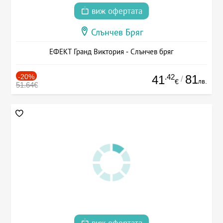
виж офертата
Слънчев Бряг
ЕФЕКТ Гранд Виктория - Слънчев бряг
-20%
.42
81
41
/
лв.
€
51.64€