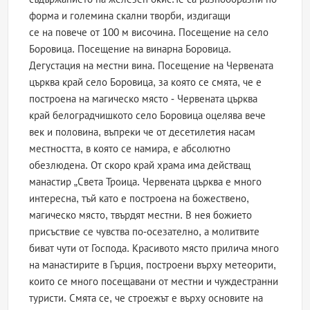
форма и големина скални творби, издигащи
се на повече от 100 м височина. Посещение на село
Боровица. Посещение на винарна Боровица.
Дегустация на местни вина. Посещение на Червената
църква край село Боровица, за която се смята, че е
построена на магическо място - Червената църква
край белоградчишкото село Боровица оцелява вече
век и половина, въпреки че от десетилетия насам
местността, в която се намира, е абсолютно
обезлюдена. От скоро край храма има действащ
манастир „Света Троица. Червената църква е много
интересна, тъй като е построена на божествено,
магическо място, твърдят местни. В нея божието
присъствие се чувства по-осезателно, а молитвите
биват чути от Господа. Красивото място прилича много
на манастирите в Гърция, построени върху метеорити,
които се много посещавани от местни и чуждестранни
туристи. Смята се, че строежът е върху основите на