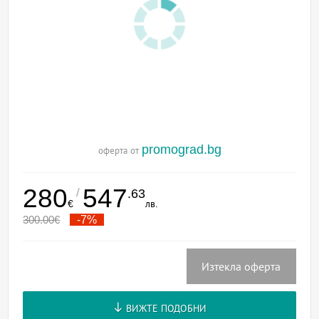
promograd.bg
оферта от
280
547
/
.63
€
лв.
300.00
€
-7%
Изтекла оферта
ВИЖТЕ ПОДОБНИ