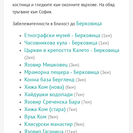
костница и гледките към околните върхове. На обяд
тръгване към София.
Берковица
Забележителности в близост до
Етнографски музей - Берковица
(1км)
Часовникова кула - Берковица
(1км)
Църкви в крепостта Калето - Берковица
(2км)
Язовир Мишковец
(3км)
Мраморна пещера - Берковица
(3км)
Конна база Бергленд
(3км)
Хижа Ком (нова)
(6км)
Хайдушки водопади
(7км)
Язовир Среченска Бара
(7км)
Хижа Ком (стара)
(7км)
Връх Ком
(9км)
Клисурски манастир
(9км)
Язовир Гаганица
(11км)