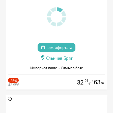
виж офертата
Слънчев Бряг
Империал палас - Слънчев бряг
-25%
.21
63
32
/
лв.
€
42.95€