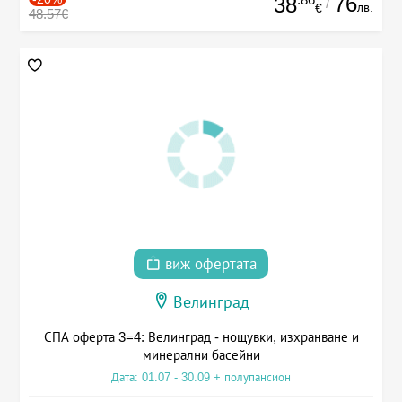
76
38
/
лв.
€
48.57€
виж офертата
Велинград
СПА оферта 3=4: Велинград - нощувки, изхранване и
минерални басейни
Дата: 01.07 - 30.09 + полупансион