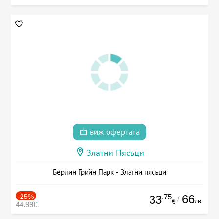
виж офертата
Златни Пясъци
Берлин Грийн Парк - Златни пясъци
-25%
.75
66
33
/
лв.
€
44.99€