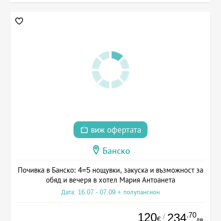
виж офертата
Банско
Почивка в Банско: 4=5 нощувки, закуска и възможност за
обяд и вечеря в хотел Мария Антоанета
Дата: 16.07 - 07.09 + полупансион
120
.70
234
/
€
лв.