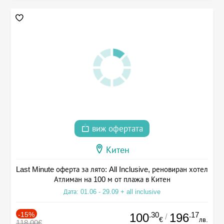
виж офертата
Китен
Last Minute оферта за лято: All Inclusive, реновиран хотел
Атлиман на 100 м от плажа в Китен
Дата: 01.06 - 29.09 + all inclusive
-15%
.30
.17
100
196
/
€
лв.
118.00€