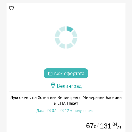
виж офертата
Велинград
Луксозен Спа Хотел във Велинград с Минерални Басейни
и СПА Пакет
Дата: 28.07 - 23.12 + полупансион
67
.04
131
/
€
лв.