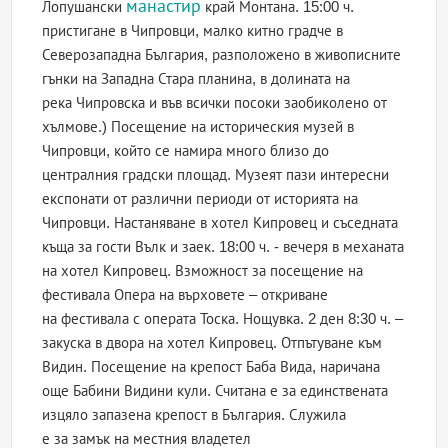
манастир
Лопушански
край Монтана. 15:00 ч.
пристигане в Чипровци, малко китно градче в
Северозападна България, разположено в живописните
гънки на Западна Стара планина, в долината на
река Чипровска и във всички посоки заобиколено от
хълмове.) Посещение на историческия музей в
Чипровци, който се намира много близо до
централния градски площад. Музеят пази интересни
експонати от различни периоди от историята на
Чипровци. Настаняване в хотел Кипровец и съседната
къща за гости Вълк и заек. 18:00 ч. - вечеря в механата
на хотел Кипровец. Взможност за посещение на
фестивала Опера на върховете – откриване
на фестивала с операта Тоска. Нощувка. 2 ден 8:30 ч. –
закуска в двора на хотел Кипровец. Отпътуване към
Видин. Посещение на крепост Баба Вида, наричана
още Бабини Видини кули. Считана е за единствената
изцяло запазена крепост в България. Служила
е за замък на местния владетел