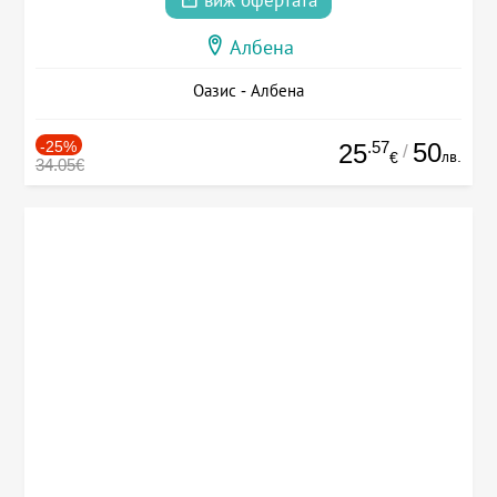
виж офертата
Албена
Оазис - Албена
-25%
.57
50
25
/
лв.
€
34.05€