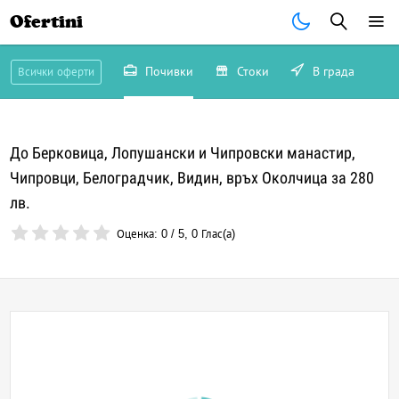
Ofertini
Почивки
Стоки
В града
Всички оферти
До Берковица, Лопушански и Чипровски манастир,
Чипровци, Белоградчик, Видин, връх Околчица за 280
лв.
Оценка:
0
/
5
,
0
Глас(а)