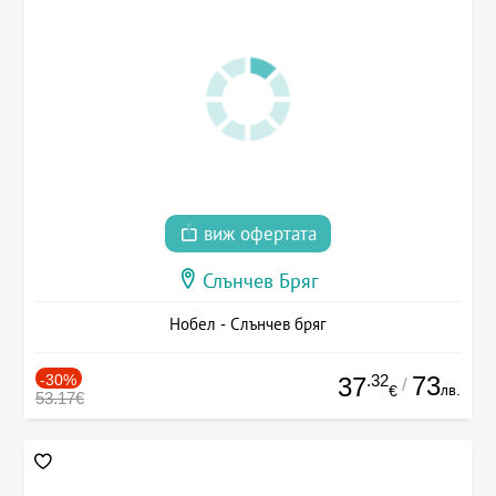
виж офертата
Слънчев Бряг
Нобел - Слънчев бряг
-30%
.32
73
37
/
лв.
€
53.17€