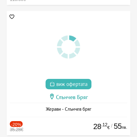
виж офертата
Слънчев Бряг
Жерави - Слънчев бряг
-20%
.12
55
28
/
лв.
€
35.28€