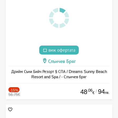
виж офертата
Слънчев Бряг
Дрийм Съни Бийч Резорт § СПА / Dreams Sunny Beach
Resort and Spa / - Слънчев бряг
-15%
.06
94
48
/
лв.
€
56.75€