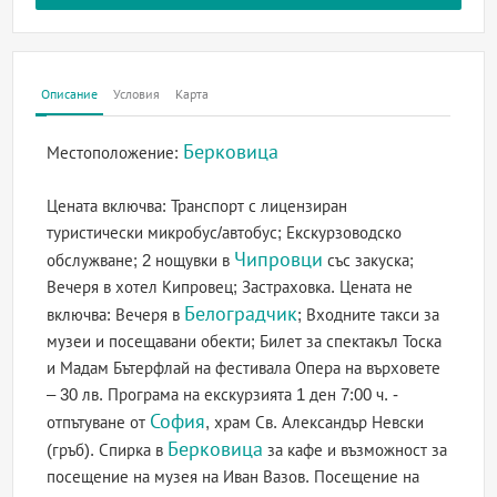
Описание
Условия
Карта
Берковица
Местоположение:
Цената включва: Транспорт с лицензиран
туристически микробус/автобус; Екскурзоводско
Чипровци
обслужване; 2 нощувки в
със закуска;
Вечеря в хотел Кипровец; Застраховка. Цената не
Белоградчик
включва: Вечеря в
; Входните такси за
музеи и посещавани обекти; Билет за спектакъл Тоска
и Мадам Бътерфлай на фестивала Опера на върховете
– 30 лв. Програма на екскурзията 1 ден 7:00 ч. -
София
отпътуване от
, храм Св. Александър Невски
Берковица
(гръб). Спирка в
за кафе и възможност за
посещение на музея на Иван Вазов. Посещение на