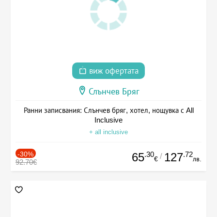
виж офертата
Слънчев Бряг
Ранни записвания: Слънчев бряг, хотел, нощувка с All
Inclusive
+ all inclusive
-30%
.30
.72
65
127
/
€
лв.
92.70€