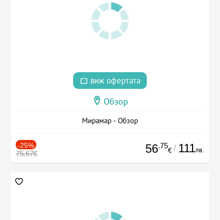
виж офертата
Обзор
Мирамар - Обзор
-25%
.75
111
56
/
лв.
€
75.67€