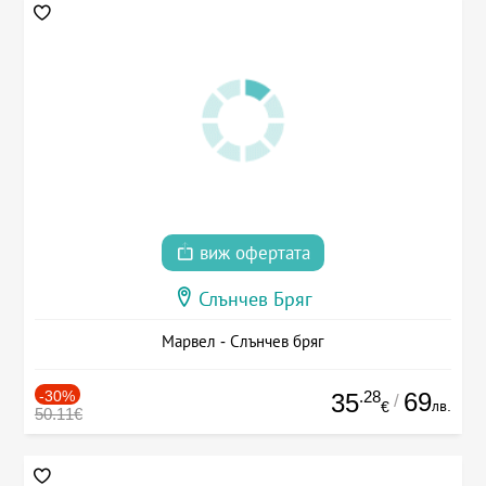
виж офертата
Слънчев Бряг
Марвел - Слънчев бряг
-30%
.28
69
35
/
лв.
€
50.11€