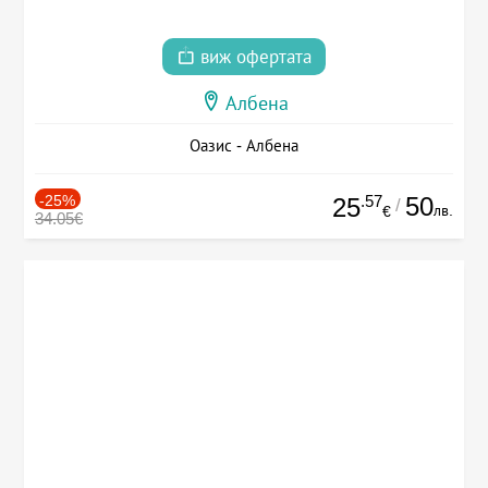
виж офертата
Албена
Оазис - Албена
-25%
.57
50
25
/
лв.
€
34.05€