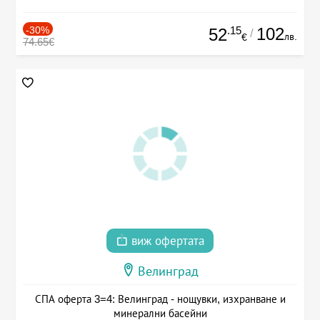
-30%
.15
102
52
/
лв.
€
74.65€
виж офертата
Велинград
СПА оферта 3=4: Велинград - нощувки, изхранване и
минерални басейни