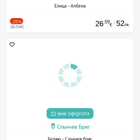
Елица - Албена
-25%
.59
52
26
/
лв.
€
35.54€
виж офертата
Слънчев Бряг
Белвю - Слънчев бряг