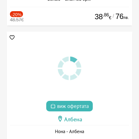
-20%
.86
76
38
/
лв.
€
48.57€
виж офертата
Албена
Нона - Албена