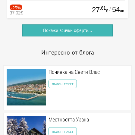
-25%
.61
54
27
/
лв.
€
37.02€
Покажи всички оферти...
Интересно от блога
Почивка на Свети Влас
пълен текст
Местността Узана
пълен текст