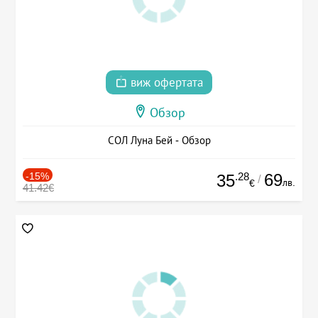
виж офертата
Обзор
СОЛ Луна Бей - Обзор
-15%
.28
69
35
/
лв.
€
41.42€