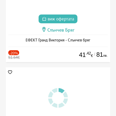
виж офертата
Слънчев Бряг
ЕФЕКТ Гранд Виктория - Слънчев бряг
-20%
.42
81
41
/
лв.
€
51.64€