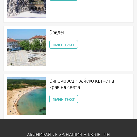
Средец
пълен текст
Синеморец - райско кътче на
края на света
пълен текст
АБОНИРАЙ СЕ ЗА НАШИЯ Е-БЮЛЕТИН