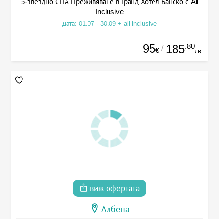
5-звездно СПА Преживяване в Гранд Хотел Банско с All
Inclusive
Дата: 01.07 - 30.09 + all inclusive
95
.80
185
/
€
лв.
виж офертата
Албена