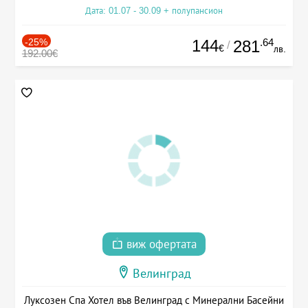
Дата: 01.07 - 30.09 + полупансион
-25%
144
.64
281
/
€
лв.
192.00€
виж офертата
Велинград
Луксозен Спа Хотел във Велинград с Минерални Басейни