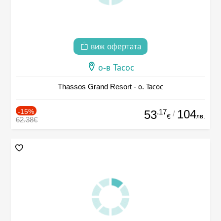
виж офертата
о-в Тасос
Thassos Grand Resort - о. Тасос
-15%
.17
104
53
/
лв.
€
62.38€