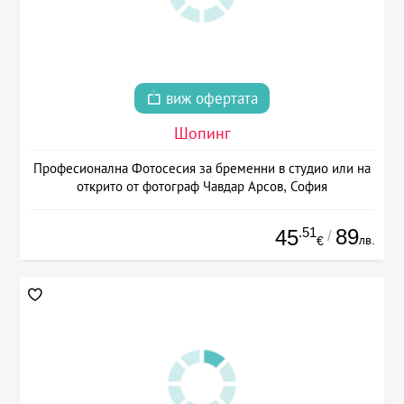
виж офертата
Шопинг
Професионална Фотосесия за бременни в студио или на
открито от фотограф Чавдар Арсов, София
.51
89
45
/
лв.
€