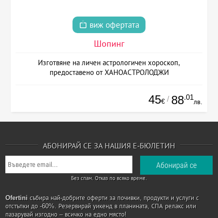
виж офертата
Шопинг
Изготвяне на личен астрологичен хороскоп,
предоставено от ХАНОАСТРОЛОДЖИ
45
.01
88
/
€
лв.
АБОНИРАЙ СЕ ЗА НАШИЯ Е-БЮЛЕТИН
Без спам. Отказ по всяко време.
Ofertini
събира най-добрите оферти за почивки, продукти и услуги с
отстъпки до -60%. Резервирай уикенд в планината, СПА релакс или
пазарувай изгодно – всичко на едно място!