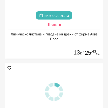
виж офертата
Шопинг
Химическо чистене и гладене на дрехи от фирма Аква
Прес
13
.43
25
/
€
лв.