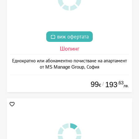
виж офертата
Шопинг
Еднократно или абонаментно почистване на апартамент
от MS Manage Group, София
99
.63
193
/
€
лв.