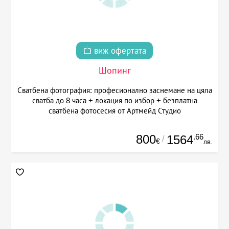
виж офертата
Шопинг
Сватбена фотография: професионално заснемане на цяла
сватба до 8 часа + локация по избор + безплатна
сватбена фотосесия от Артмейд Студио
800
.66
1564
/
€
лв.