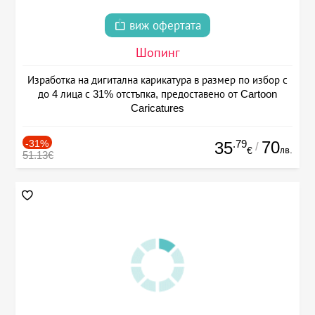
виж офертата
Шопинг
Изработка на дигитална карикатура в размер по избор с
до 4 лица с 31% отстъпка, предоставено от Cartoon
Caricatures
-31%
.79
70
35
/
лв.
€
51.13€