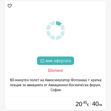
виж офертата
Шопинг
60-минутен полет на Авиосимулатор Фотоника + кратка
лекция за авиацията от Авиационно-Космически форум,
София
.45
40
20
/
лв.
€