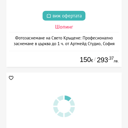
виж офертата
Шопинг
Фотозаснемане на Свето Кръщене: Професионално
заснемане в църква до 1 ч. от Артмейд Студио, София
150
.37
293
/
€
лв.