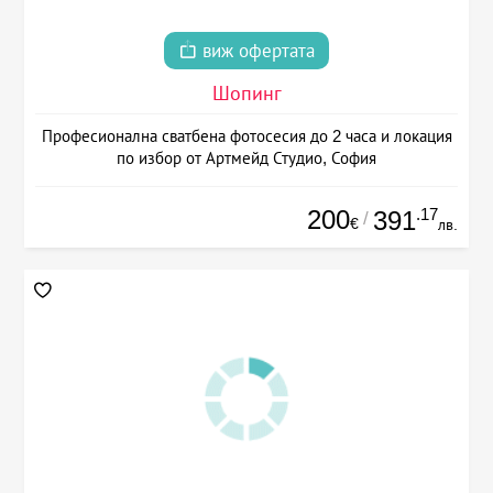
виж офертата
Шопинг
Професионална сватбена фотосесия до 2 часа и локация
по избор от Артмейд Студио, София
200
.17
391
/
€
лв.