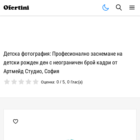
Почивки
Стоки
В града
Всички оферти
Ofertini
Детска фотография: Професионално заснемане на
детски рожден ден с неограничен брой кадри от
Артмейд Студио, София
Оценка:
0
/
5
,
0
Глас(а)