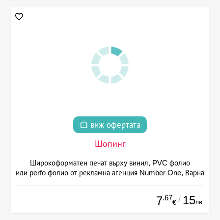
виж офертата
Шопинг
Широкоформатен печат върху винил, PVC фолио
или perfo фолио от рекламна агенция Number One, Варна
.67
15
7
/
лв.
€