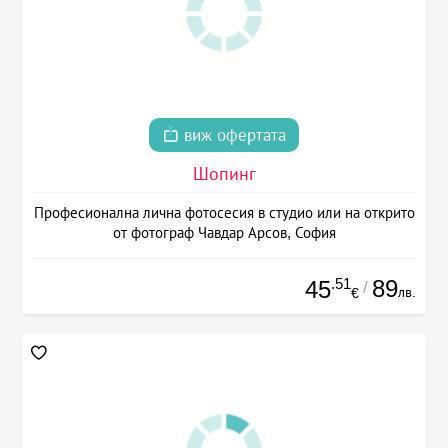
виж офертата
Шопинг
Професионална лична фотосесия в студио или на открито
от фотограф Чавдар Арсов, София
.51
89
45
/
лв.
€