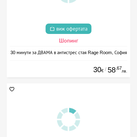
виж офертата
Шопинг
30 минути за ДВАМА в антистрес стая Rage Room, София
30
.67
58
/
€
лв.