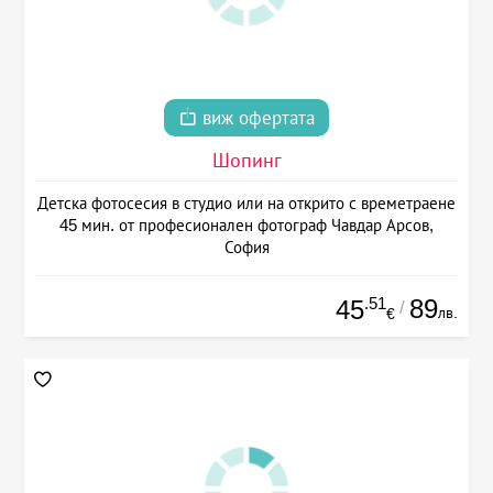
виж офертата
Шопинг
Детска фотосесия в студио или на открито с времетраене
45 мин. от професионален фотограф Чавдар Арсов,
София
.51
89
45
/
лв.
€