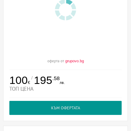
оферта от
grupovo.bg
100
195
/
.58
€
лв.
ТОП ЦЕНА
КЪМ ОФЕРТАТА