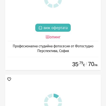
виж офертата
Шопинг
Професионална студийна фотосесия от Фотостудио
Перспектива, София
.79
70
35
/
лв.
€