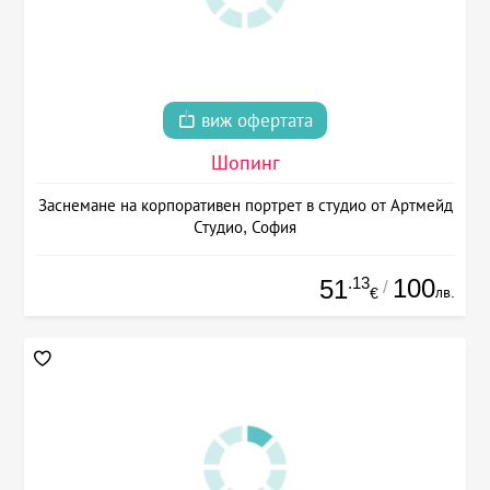
виж офертата
Шопинг
Заснемане на корпоративен портрет в студио от Артмейд
Студио, София
.13
100
51
/
лв.
€