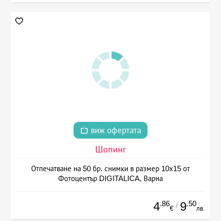
виж офертата
Шопинг
Отпечатване на 50 бр. снимки в размер 10х15 от
Фотоцентър DIGITALICA, Варна
.86
.50
4
9
/
€
лв.