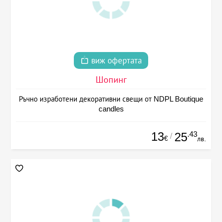
виж офертата
Шопинг
Ръчно изработени декоративни свещи от NDPL Boutique
candles
13
.43
25
/
€
лв.