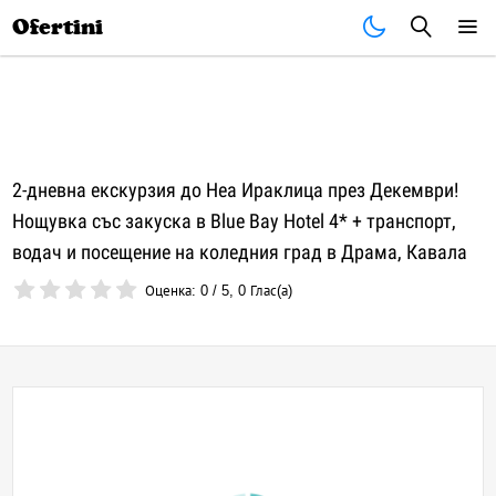
Почивки
Стоки
В града
Всички оферти
Ofertini
2-дневна екскурзия до Неа Ираклица през Декември!
Нощувка със закуска в Blue Bay Hotel 4* + транспорт,
водач и посещение на коледния град в Драма, Кавала
Оценка:
0
/
5
,
0
Глас(а)