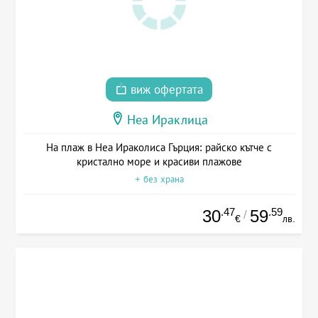
виж офертата
Неа Ираклица
На плаж в Неа Ираколиса Гърция: райско кътче с
кристално море и красиви плажове
+ без храна
.47
.59
30
59
/
€
лв.