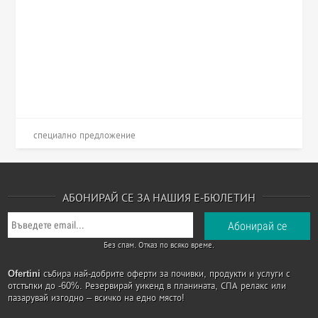
специално предложение
АБОНИРАЙ СЕ ЗА НАШИЯ Е-БЮЛЕТИН
Без спам. Отказ по всяко време.
Ofertini
събира най-добрите оферти за почивки, продукти и услуги с
отстъпки до -60%. Резервирай уикенд в планината, СПА релакс или
пазарувай изгодно – всичко на едно място!