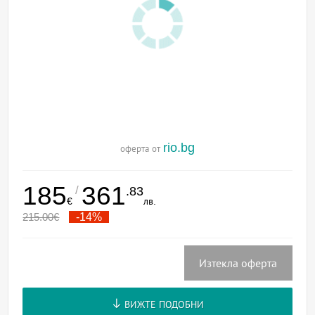
rio.bg
оферта от
185
361
/
.83
€
лв.
215.00
€
-14%
Изтекла оферта
ВИЖТЕ ПОДОБНИ