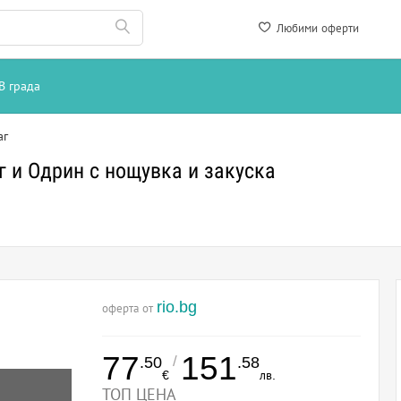
Любими оферти
В града
аг
 и Одрин с нощувка и закуска
rio.bg
оферта от
77
151
/
.50
.58
€
лв.
ТОП ЦЕНА