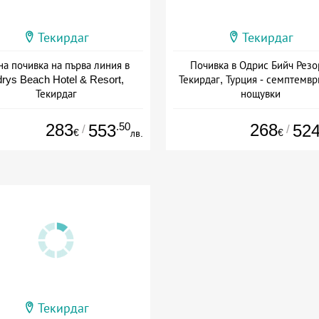
Текирдаг
Текирдаг
на почивка на първа линия в
Почивка в Одрис Бийч Резо
rys Beach Hotel & Resort,
Текирдаг, Турция - семптемвр
Текирдаг
нощувки
+ полупансион
+ полупансион
283
.50
268
553
52
/
/
€
€
лв.
Текирдаг