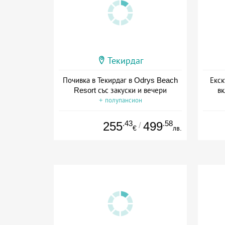
Текирдаг
Почивка в Текирдаг в Odrys Beach
Екск
Resort със закуски и вечери
вк
+ полупансион
.43
.58
255
499
/
€
лв.