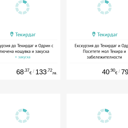
Текирдаг
Текирдаг
урзия до Текирдаг и Одрин с
Екскурзия до Текирдаг и Од
лючена нощувка и закуска
Посетете мол Текира и
забележителности
+ закуска
Дата: 27.06 - 15.07 + без хра
.37
.72
.90
68
133
40
7
/
/
€
лв.
€