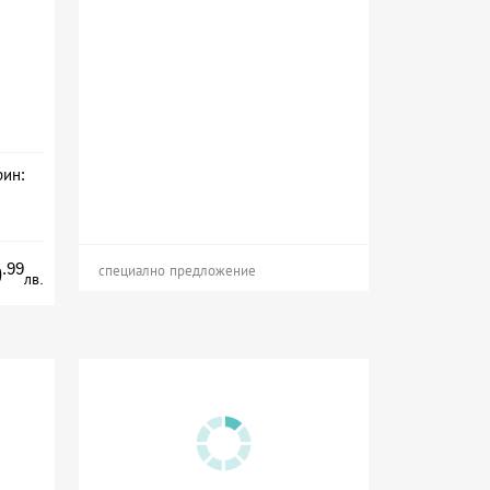
рин:
на
.99
9
специално предложение
лв.