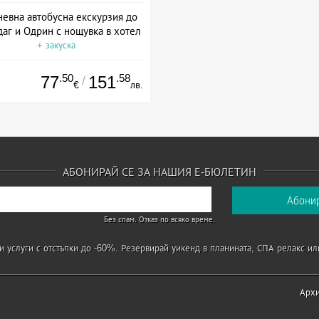
евна автобусна екскурзия до
даг и Одрин с нощувка в хотел
+ закуска
.50
.58
77
151
/
€
лв.
АБОНИРАЙ СЕ ЗА НАШИЯ Е-БЮЛЕТИН
Без спам. Отказ по всяко време.
 услуги с отстъпки до -60%. Резервирай уикенд в планината, СПА релакс ил
Арх