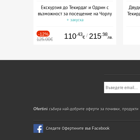
Екскурзия до Текирдаг и Одрин с
Двудн
възможност за посещение на Чорлу
Текир
+ закуска
-12%
.43
.98
110
215
/
€
лв.
125.00€
Ofertini
събира най-добрите оферти за почивки, продукти и
Следете Офертините във Facebook