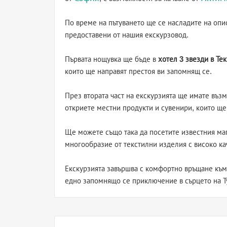
По време на пътуването ще се насладите на опи
предоставени от нашия екскурзовод.
Първата нощувка ще бъде в
хотел 3 звезди в Те
които ще направят престоя ви запомнящ се.
През втората част на екскурзията ще имате въз
откриете местни продукти и сувенири, които ще
Ще можете също така да посетите известния м
многообразие от текстилни изделия с високо ка
Екскурзията завършва с комфортно връщане към
едно запомнящо се приключение в сърцето на Т