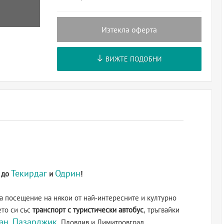
Изтекла оферта
ВИЖТЕ ПОДОБНИ
Текирдаг
Одрин
я до
и
!
а посещение на някои от най-интересните и културно
ето си със
транспорт с туристически автобус
, тръгвайки
ан
Пазарджик
,
, Пловдив и Димитровград.