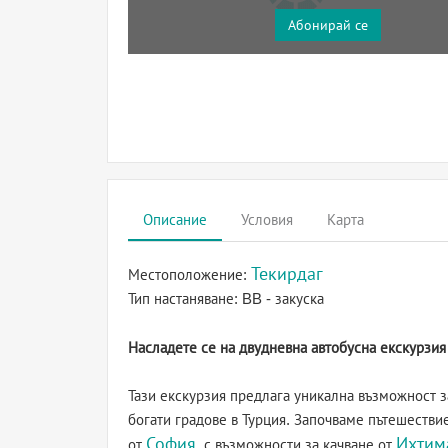
Абонирай се
Описание
Условия
Карта
Текирдаг
Местоположение:
Тип настаняване:
BB - закуска
Насладете се на двудневна автобусна екскурзи
Тази екскурзия предлага уникална възможност з
богати градове в Турция. Започваме пътешестви
София
Ихтим
от
, с възможности за качване от