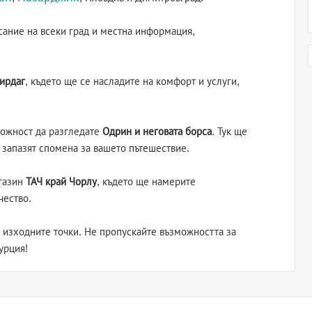
сание на всеки град и местна информация,
кирдаг
, където ще се насладите на комфорт и услуги,
можност да разгледате
Одрин и неговата борса
. Тук ще
 запазят спомена за вашето пътешествие.
агазин
ТАЧ край Чорлу
, където ще намерите
чество.
 изходните точки. Не пропускайте възможността за
урция!