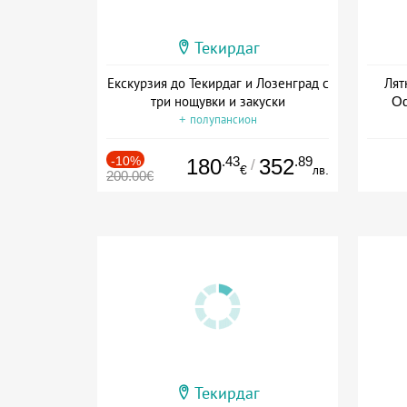
Текирдаг
Екскурзия до Текирдаг и Лозенград с
Лят
три нощувки и закуски
Od
+ полупансион
-10%
.43
.89
180
352
/
€
лв.
200.00€
Текирдаг