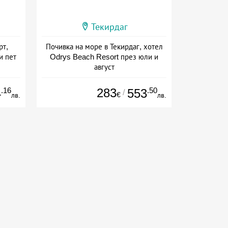
Текирдаг
рт,
Почивка на море в Текирдаг, хотел
и пет
Odrys Beach Resort през юли и
август
+ полупансион
.16
283
.50
4
553
/
€
лв.
лв.