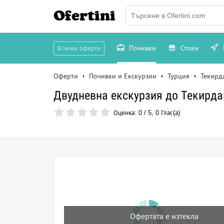
Ofertini
Почивки
Стоки
Всички оферти
Оферти
Почивки и Екскурзии
Турция
Текирд
Двудневна екскурзия до Текирдаг
Оценка:
0
/
5
,
0
Глас(а)
Офертата е изтекла