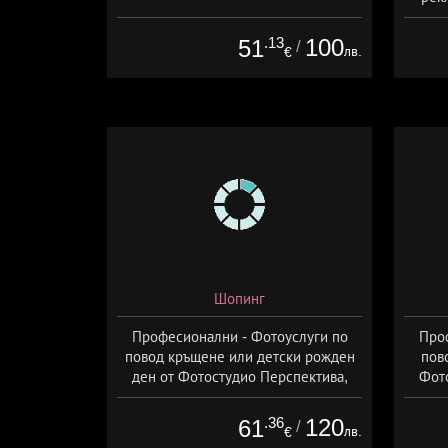
.13
100
51
/
лв.
€
Шопинг
Професионални - Фотоуслуги по
Про
повод кръщене или детски рожден
пов
ден от Фотостудио Перспектива,
Фот
София
.36
120
61
/
лв.
€