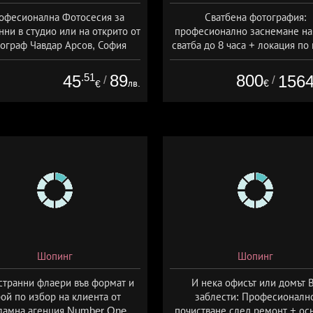
офесионална Фотосесия за
Сватбена фотография:
ни в студио или на открито от
професионално заснемане на
ограф Чавдар Арсов, София
сватба до 8 часа + локация по
+ безплатна сватбена фотосес
Артмейд Студио
.51
89
800
45
156
/
/
лв.
€
€
Шопинг
Шопинг
странни флаери във формат и
И нека офисът или домът 
ой по избор на клиента от
заблести: Професионалн
ламна агенция Number One,
почистване след ремонт + ос