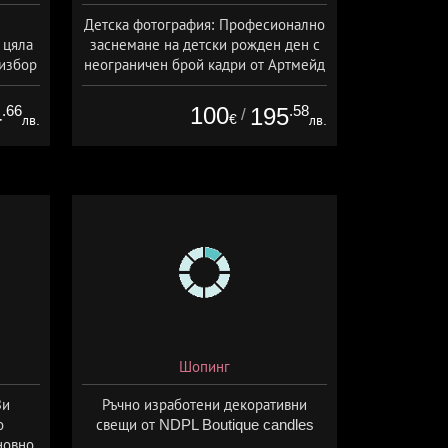
Детска фотография: Професионално
 цяла
заснемане на детски рожден ден с
 избор
неограничен брой кадри от Артмейд
ия от
Студио, София
.66
100
.58
4
195
/
€
лв.
лв.
Шопинг
Ви
Ръчно изработени декоративни
о
свещи от NDPL Boutique candles
новно