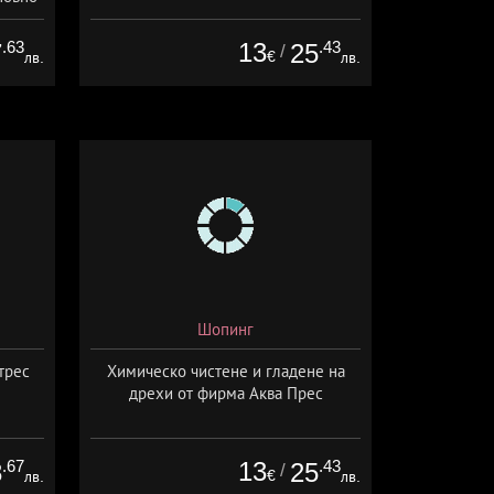
 и
си или
.63
13
.43
7
25
/
€
лв.
лв.
 MS
Шопинг
трес
Химическо чистене и гладене на
дрехи от фирма Аква Прес
.67
13
.43
8
25
/
€
лв.
лв.