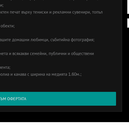
и;
ктен печат върху тениски и рекламни сувенири, топъл
 обекти;
вашите домашни любимци, събитийна фотография;
нета и всякакви семейни, публични и обществени
иента;
лиа и канава с ширина на медията 1.60м.;
КЪМ ОФЕРТАТА