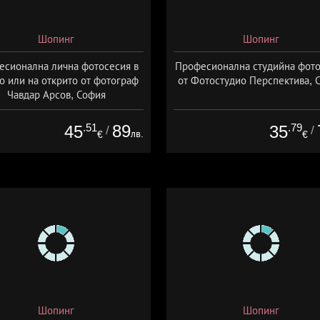
Шопинг
Шопинг
есионална лична фотосесия в
Професионална студийна фот
о или на открито от фотограф
от Фотостудио Перспектива, 
Чавдар Арсов, София
.51
89
.79
45
35
/
/
лв.
€
€
Шопинг
Шопинг