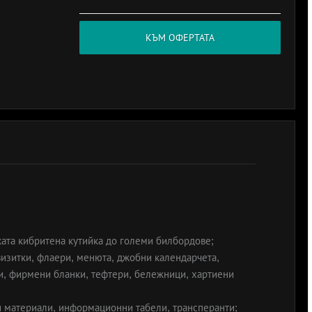
КЪМ ОФЕРТАТА
ата кибритена кутийка до големи билбордове;
визитки, флаери, менюта, джобни календарчета,
ти, фирмени бланки, тефтери, бележници, хартиени
и материали, информационни табели, трансперанти;