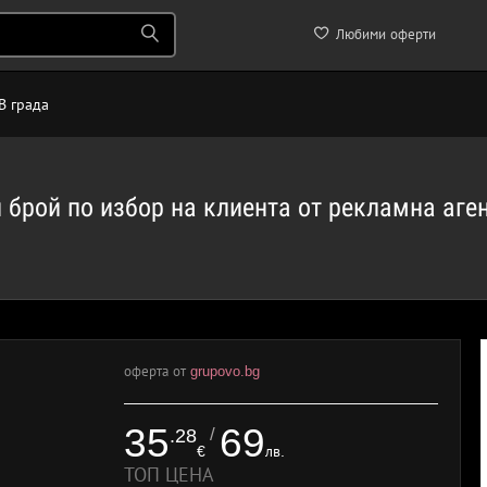
Любими оферти
В града
 брой по избор на клиента от рекламна аге
оферта от
grupovo.bg
35
69
/
.28
€
лв.
ТОП ЦЕНА