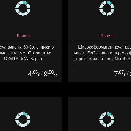
Шопинг
Шопинг
ечатване на 50 бр. снимки в
Широкоформатен печат въ
змер 10х15 от Фотоцентър
винил, PVC фолио или perfo 
DIGITALICA, Варна
от рекламна агенция Number
Варна
.86
.50
.67
4
9
7
/
/
€
лв.
€