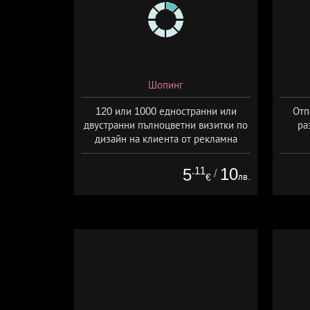
Шопинг
120 или 1000 едностранни или
Отп
двустранни пълноцветни визитки по
ра
дизайн на клиента от рекламна
агенция Number One, Варна
.11
10
5
/
лв.
€