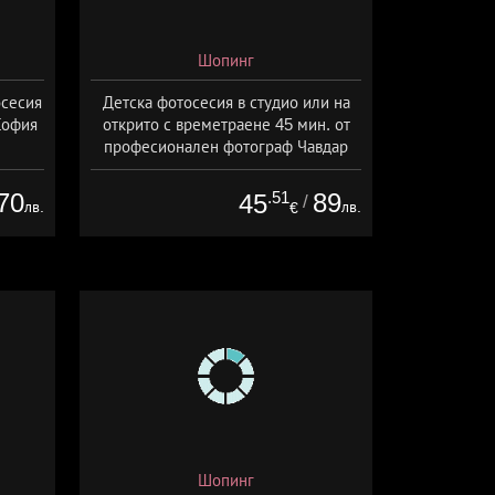
Шопинг
осесия
Детска фотосесия в студио или на
София
открито с времетраене 45 мин. от
професионален фотограф Чавдар
Арсов, София
70
.51
89
45
/
лв.
лв.
€
Шопинг