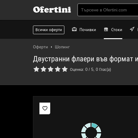
Ofertini
Почивки
Стоки
Всички оферти
Оферти
Шопинг
Двустранни флаери във формат и
Оценка:
0
/
5
,
0
Глас(а)