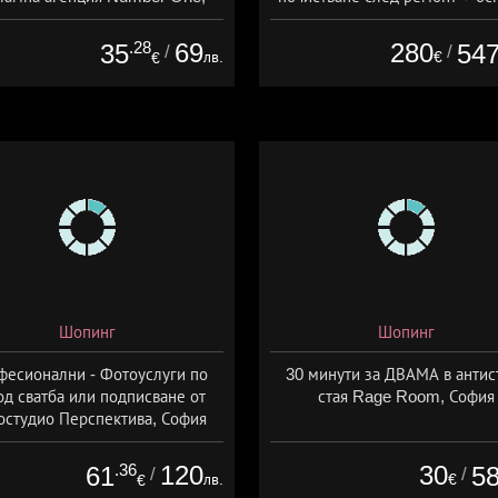
Варна
почистване на баня, кухня
прозорци, почистване на офи
.28
69
280
35
54
/
/
лв.
€
€
абонаментно почистване от
Manage Group, София
Шопинг
Шопинг
фесионални - Фотоуслуги по
30 минути за ДВАМА в антис
од сватба или подписване от
стая Rage Room, София
остудио Перспектива, София
.36
120
30
61
5
/
/
лв.
€
€