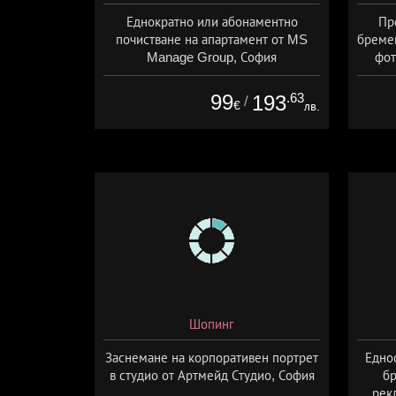
Еднократно или абонаментно
Пр
почистване на апартамент от MS
бремен
Manage Group, София
фот
99
.63
193
/
€
лв.
Шопинг
Заснемане на корпоративен портрет
Едно
в студио от Артмейд Студио, София
бр
рек