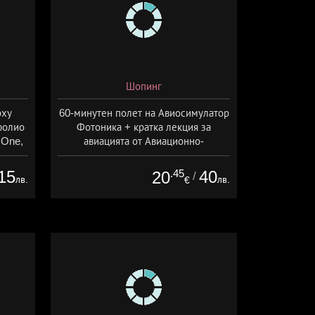
Шопинг
рху
60-минутен полет на Авиосимулатор
фолио
Фотоника + кратка лекция за
 One,
авиацията от Авиационно-
Космически форум, София
15
.45
40
20
/
лв.
лв.
€