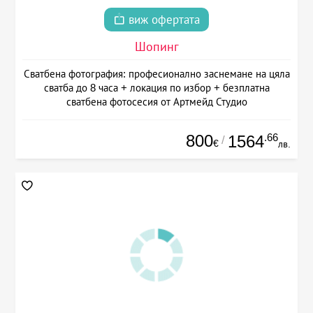
виж офертата
Шопинг
Сватбена фотография: професионално заснемане на цяла
сватба до 8 часа + локация по избор + безплатна
сватбена фотосесия от Артмейд Студио
800
.66
1564
/
€
лв.