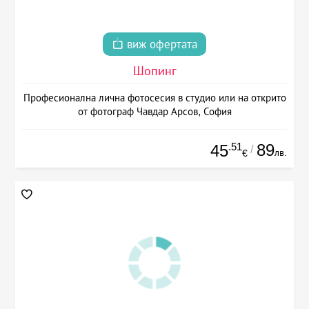
виж офертата
Шопинг
Професионална лична фотосесия в студио или на открито
от фотограф Чавдар Арсов, София
.51
89
45
/
лв.
€