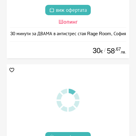
виж офертата
Шопинг
30 минути за ДВАМА в антистрес стая Rage Room, София
30
.67
58
/
€
лв.