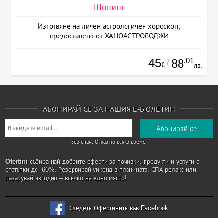
Шопинг
Изготвяне на личен астрологичен хороскоп,
предоставено от ХАНОАСТРОЛОДЖИ
45
.01
88
/
€
лв.
АБОНИРАЙ СЕ ЗА НАШИЯ Е-БЮЛЕТИН
Без спам. Отказ по всяко време.
Ofertini
събира най-добрите оферти за почивки, продукти и услуги с
отстъпки до -60%. Резервирай уикенд в планината, СПА релакс или
пазарувай изгодно – всичко на едно място!
Следете Офертините във Facebook