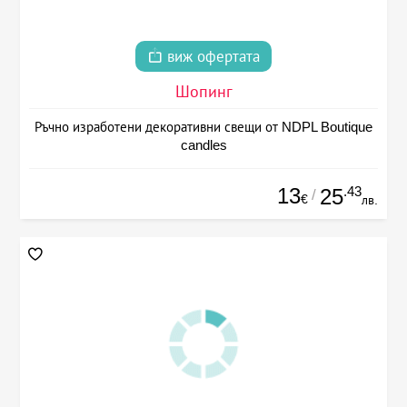
виж офертата
Шопинг
Ръчно изработени декоративни свещи от NDPL Boutique
candles
13
.43
25
/
€
лв.