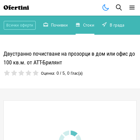
Ofertini
Почивки
Стоки
В града
Всички оферти
Двустранно почистване на прозорци в дом или офис до
100 кв.м. от АТТ-Брилянт
Оценка:
0
/
5
,
0
Глас(а)