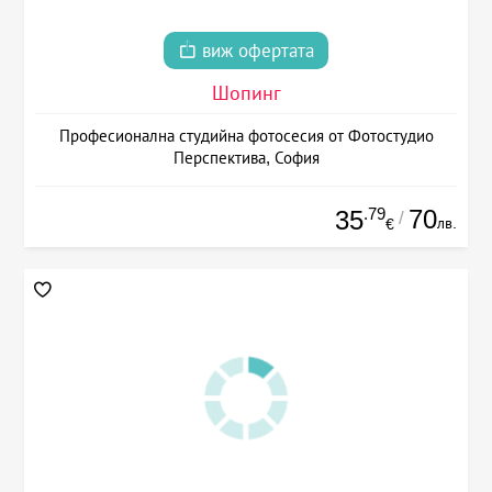
виж офертата
Шопинг
Професионална студийна фотосесия от Фотостудио
Перспектива, София
.79
70
35
/
лв.
€