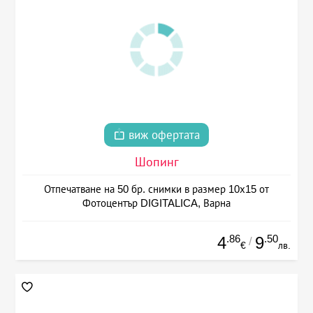
виж офертата
Шопинг
Отпечатване на 50 бр. снимки в размер 10х15 от
Фотоцентър DIGITALICA, Варна
.86
.50
4
9
/
€
лв.