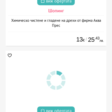
виж офертата
Шопинг
Химическо чистене и гладене на дрехи от фирма Аква
Прес
13
.43
25
/
€
лв.
виж офертата