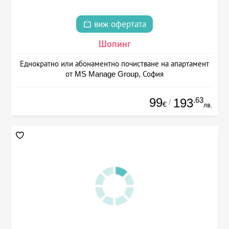
виж офертата
Шопинг
Еднократно или абонаментно почистване на апартамент
от MS Manage Group, София
99
.63
193
/
€
лв.