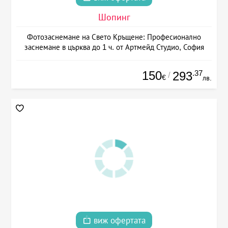
Шопинг
Фотозаснемане на Свето Кръщене: Професионално
заснемане в църква до 1 ч. от Артмейд Студио, София
150
.37
293
/
€
лв.
виж офертата