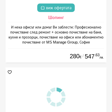
виж офертата
Шопинг
И нека офисът или домът Ви заблести: Професионално
почистване след ремонт + основно почистване на баня,
кухня и прозорци, почистване на офиси или абонаментно
почистване от MS Manage Group, София
280
.63
547
/
€
лв.