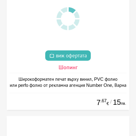
виж офертата
Шопинг
Широкоформатен печат върху винил, PVC фолио
или perfo фолио от рекламна агенция Number One, Варна
.67
15
7
/
лв.
€