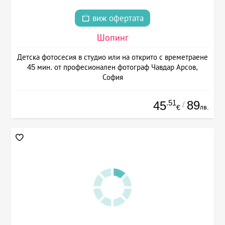
виж офертата
Шопинг
Детска фотосесия в студио или на открито с времетраене
45 мин. от професионален фотограф Чавдар Арсов,
София
.51
89
45
/
лв.
€