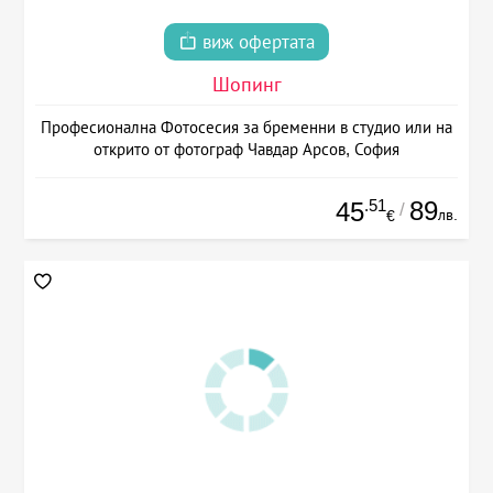
виж офертата
Шопинг
Професионална Фотосесия за бременни в студио или на
открито от фотограф Чавдар Арсов, София
.51
89
45
/
лв.
€