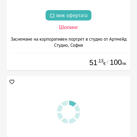
виж офертата
Шопинг
Заснемане на корпоративен портрет в студио от Артмейд
Студио, София
.13
100
51
/
лв.
€