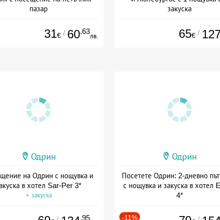
пазар
закуска
та: 09.07 - 18.12 + без храна
+ закуска
31
.63
65
60
12
/
/
€
€
лв.
Одрин
Одрин
щение на Одрин с нощувка и
Посетете Одрин: 2-дневно път
акуска в хотел Sar-Per 3*
с нощувка и закуска в хотел E
4*
+ закуска
+ закуска
.95
-11%
/
/