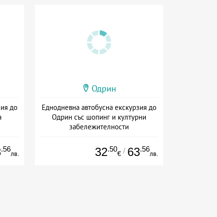
Одрин
зия до
Еднодневна автобусна екскурзия до
а
Одрин със шопинг и културни
забележителности
+ без храна
.56
.50
.56
3
32
63
/
лв.
€
лв.