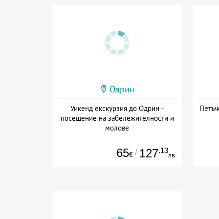
Одрин
Уикенд екскурзия до Одрин -
Петъч
посещение на забележителности и
молове
+ закуска
65
.13
127
/
€
лв.