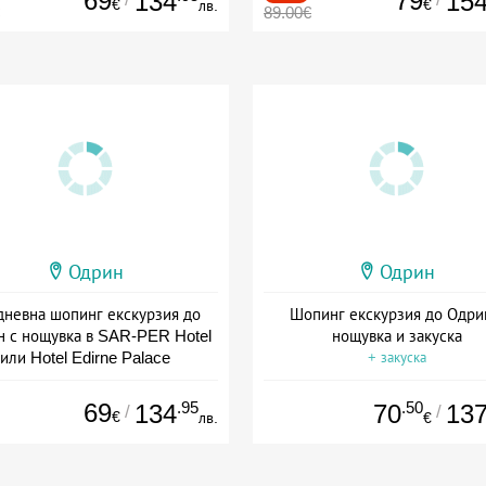
69
79
134
15
€
€
лв.
89.00€
Одрин
Одрин
дневна шопинг екскурзия до
Шопинг екскурзия до Одри
 с нощувка в SAR-PER Hotel
нощувка и закуска
или Hotel Edirne Palace
+ закуска
+ закуска
69
.95
.50
134
70
13
/
/
€
лв.
€