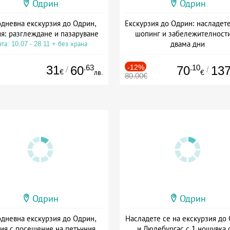
Одрин
Одрин
дневна екскурзия до Одрин,
Екскурзия до Одрин: насладете
ия: разглеждане и пазаруване
шопинг и забележителности
двама дни
та: 10.07 - 28.11 + без храна
+ закуска
31
.63
-12%
.10
60
70
13
/
/
€
лв.
€
80.00€
Одрин
Одрин
дневна екскурзия до Одрин,
Насладете се на екскурзия до
ия с посещение на петъчния
и Люлебургас с 1 нощувка 