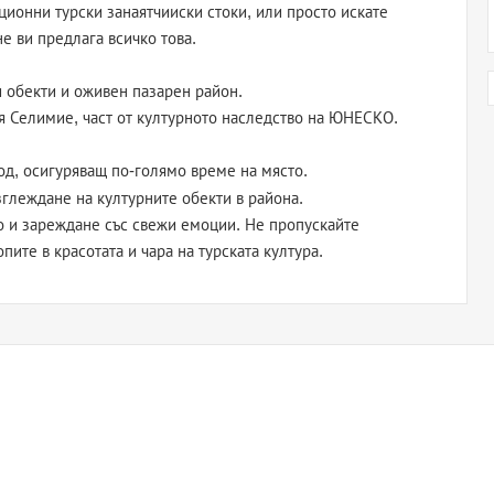
ионни турски занаятчииски стоки, или просто искате
е ви предлага всичко това.
и обекти и оживен пазарен район.
я Селимие, част от културното наследство на ЮНЕСКО.
од, осигуряващ по-голямо време на място.
глеждане на културните обекти в района.
во и зареждане със свежи емоции. Не пропускайте
пите в красотата и чара на турската култура.