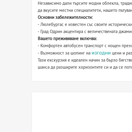
Независимо дали търсите модни облекла, традиц
да вкусите местни специалитети, нашето пътуван
Основни забележителности:
- Люлебургас е известен със своите историческ
- Град Одрин акцентира с величествената джами
Вашето преживяване включва:
- Комфортен автобусен транспорт с нощен прех
изгодни
- Възможност за шопинг на
цени и раз
Тази екскурзия е идеален начин за бързо бягст
шанса да разширите хоризонтите си и да се пото