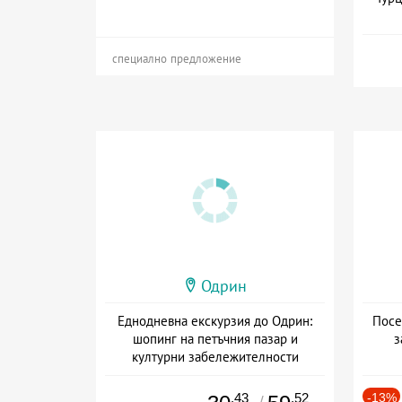
Да
специално предложение
Одрин
Еднодневна екскурзия до Одрин:
Посе
шопинг на петъчния пазар и
з
културни забележителности
+ без храна
.43
.52
-13%
/