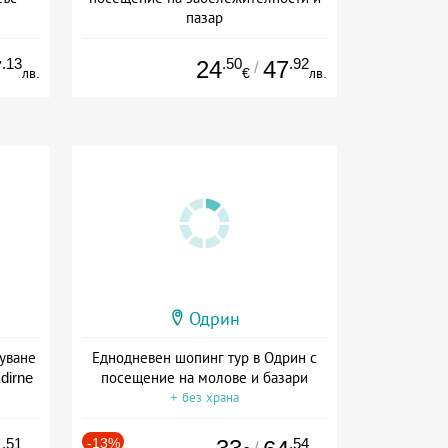
пазар
+ без храна
.13
.50
.92
7
24
47
/
лв.
€
лв.
Одрин
уване
Еднодневен шопинг тур в Одрин с
dirne
посещение на молове и базари
+ без храна
.51
-13%
.54
/