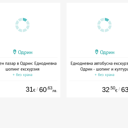
Одрин
Одрин
ен пазар в Одрин: Еднодневна
Еднодневна автобусна екскур
шопинг екскурзия
Одрин - шопинг и култур
+ без храна
+ без храна
31
.63
.50
60
32
6
/
/
€
лв.
€