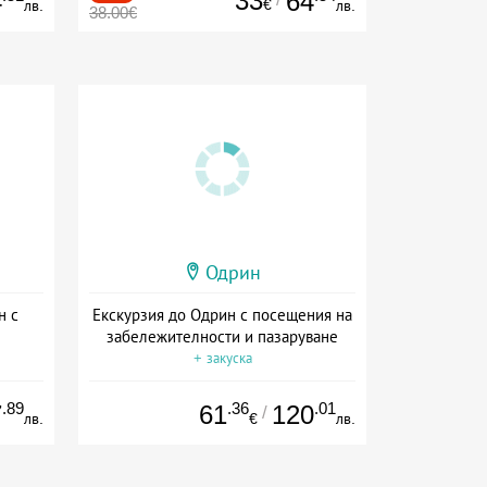
33
4
64
€
лв.
лв.
38.00€
Одрин
н с
Екскурзия до Одрин с посещения на
забележителности и пазаруване
+ закуска
.89
.36
.01
7
61
120
/
лв.
€
лв.