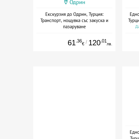
Одрин
Екскурзия до Одрин, Турция:
Едно
Транспорт, нощувка със закуска и
Турц
пазаруване
Да
Дата: 10.07 - 19.12 + закуска
.36
.01
61
120
/
€
лв.
Едно
Турц