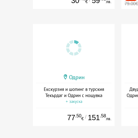
30
59
€
лв.
79.00€
Одрин
Екскурзия и шопинг в турския
Дву
Текърдаг и Одрин с нощувка
Одрин
+ закуска
.50
.58
77
151
/
€
лв.