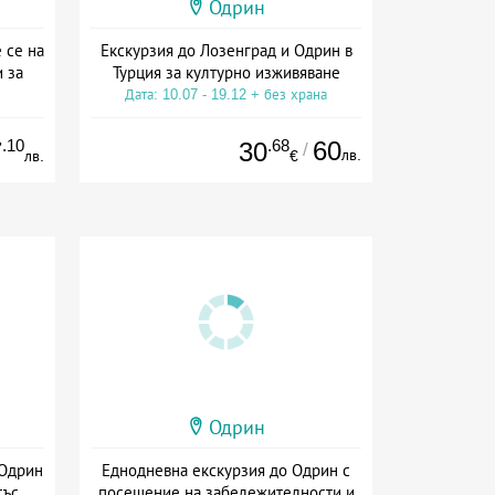
Одрин
 се на
Екскурзия до Лозенград и Одрин в
 за
Турция за културно изживяване
Дата: 10.07 - 19.12 + без храна
.10
.68
60
7
30
/
лв.
лв.
€
Одрин
 Одрин
Еднодневна екскурзия до Одрин с
със
посещение на забележителности и