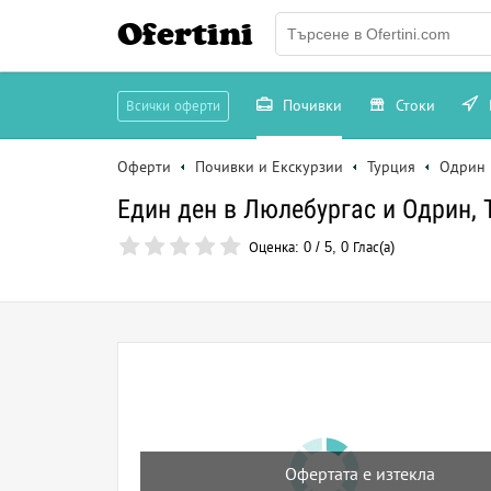
Ofertini
Почивки
Стоки
Всички оферти
Оферти
Почивки и Екскурзии
Турция
Одрин
Един ден в Люлебургас и Одрин, 
Оценка:
0
/
5
,
0
Глас(а)
Офертата е изтекла