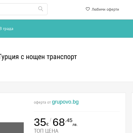
Любими оферти
В града
Турция с нощен транспорт
grupovo.bg
оферта от
35
68
/
.45
€
лв.
ТОП ЦЕНА