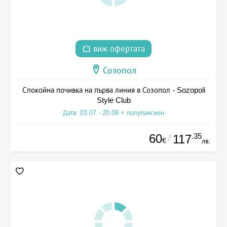
виж офертата
Созопол
Спокойна почивка на първа линия в Созопол - Sozopoli
Style Club
Дата: 03.07 - 20.09 + полупансион
60
.35
117
/
€
лв.