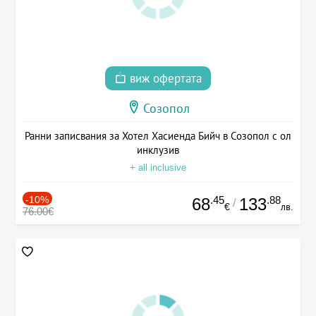
виж офертата
Созопол
Ранни записвания за Хотел Хасиенда Бийч в Созопол с ол
инклузив
+ all inclusive
-10%
.45
.88
68
133
/
€
лв.
76.00€