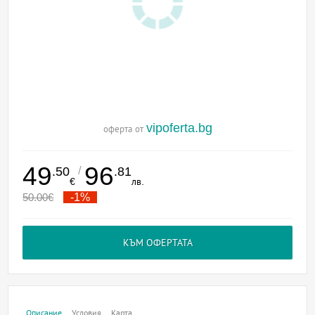
vipoferta.bg
оферта от
49
96
/
.50
.81
€
лв.
50.00
€
-1%
КЪМ ОФЕРТАТА
Описание
Условия
Карта