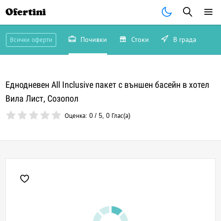
Ofertini
Почивки
Стоки
В града
Всички оферти
Еднодневен All Inclusive пакет с външен басейн в хотел
Вила Лист, Созопол
Оценка:
0
/
5
,
0
Глас(а)