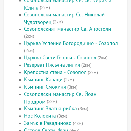
Созополски манастир Св. св. Кирик и
Юлита
(2км)
Созополски манастир Св. Николай
Чудотворец
(2км)
Созополският манастир Св. Апостоли
(2км)
Църква Успение Богородично - Созопол
(2км)
Църква Свети Георги - Созопол
(2км)
Резерват Пясъчна лилия
(2км)
Крепостна стена - Созопол
(2км)
Къмпинг Каваци
(2км)
Къмпинг Смокиня
(3км)
Созополски манастир Св. Йоан
Продром
(3км)
Къмпинг Златна рибка
(3км)
Нос Колокита
(3км)
Замък в Равадиново
(4км)
Остров Свети Иван
(4км)