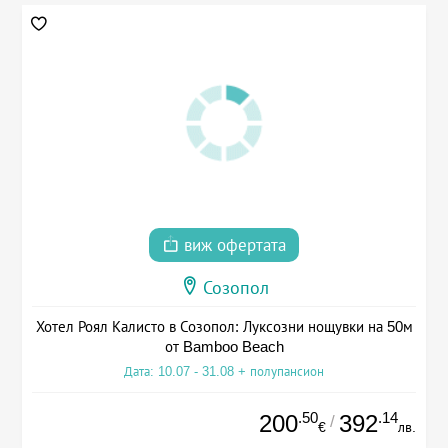
виж офертата
Созопол
Хотел Роял Калисто в Созопол: Луксозни нощувки на 50м
от Bamboo Beach
Дата: 10.07 - 31.08 + полупансион
.50
.14
200
392
/
€
лв.