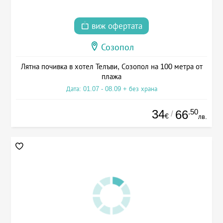
виж офертата
Созопол
Лятна почивка в хотел Телъви, Созопол на 100 метра от
плажа
Дата: 01.07 - 08.09 + без храна
34
.50
66
/
€
лв.