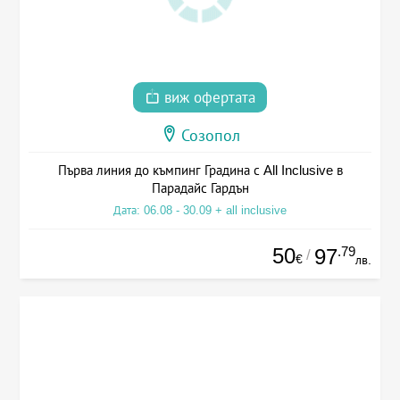
виж офертата
Созопол
Първа линия до къмпинг Градина с All Inclusive в
Парадайс Гардън
Дата: 06.08 - 30.09 + all inclusive
50
.79
97
/
€
лв.