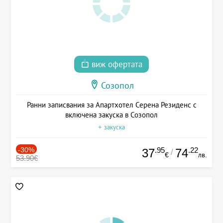
виж офертата
Созопол
Ранни записвания за Апартхотел Серена Резиденс с
включена закуска в Созопол
+ закуска
-30%
.95
.22
37
74
/
€
лв.
53.90€