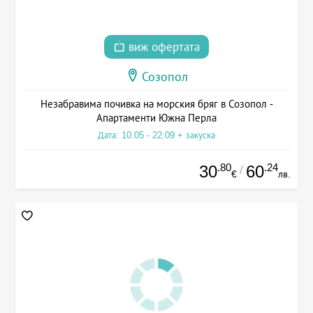
виж офертата
Созопол
Незабравима почивка на морския бряг в Созопол -
Апартаменти Южна Перла
Дата: 10.05 - 22.09 + закуска
.80
.24
30
60
/
€
лв.