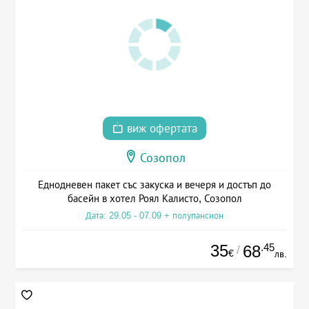
виж офертата
Созопол
Еднодневен пакет със закуска и вечеря и достъп до
басейн в хотел Роял Калисто, Созопол
Дата: 29.05 - 07.09 + полупансион
35
.45
68
/
€
лв.