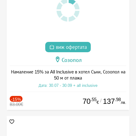
виж офертата
Созопол
Намаление 15% за All Inclusive в хотел Съни, Созопол на
50 м от плажа
Дата: 30.07 - 30.09 + all inclusive
-15%
.55
.98
70
137
/
€
лв.
83.00€