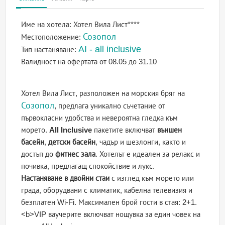
Име на хотела:
Хотел Вила Лист****
Созопол
Местоположение:
AI - all inclusive
Тип настаняване:
Валидност на офертата
от 08.05 до 31.10
Хотел Вила Лист, разположен на морския бряг на
Созопол
, предлага уникално съчетание от
първокласни удобства и невероятна гледка към
морето.
All Inclusive
пакетите включват
външен
басейн
,
детски басейн
, чадър и шезлонги, както и
достъп до
фитнес зала
. Хотелът е идеален за релакс и
почивка, предлагащ спокойствие и лукс.
Настаняване в двойни стаи
с изглед към морето или
града, оборудвани с климатик, кабелна телевизия и
безплатен Wi-Fi. Максимален брой гости в стая: 2+1.
<b>VIP ваучерите включват нощувка за един човек на