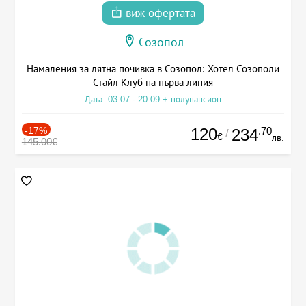
виж офертата
Созопол
Намаления за лятна почивка в Созопол: Хотел Созополи
Стайл Клуб на първа линия
Дата: 03.07 - 20.09 + полупансион
-17%
120
.70
234
/
€
лв.
145.00€