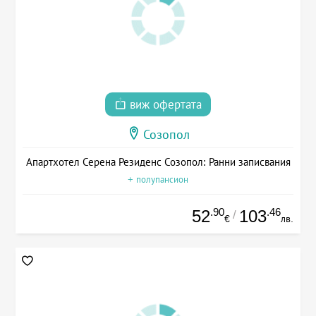
виж офертата
Созопол
Апартхотел Серена Резиденс Созопол: Ранни записвания
+ полупансион
.90
.46
52
103
/
€
лв.