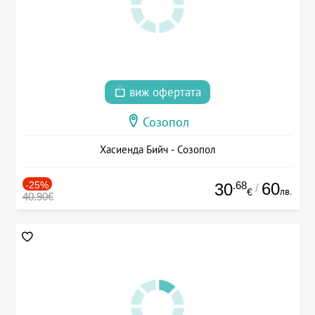
виж офертата
Созопол
Хасиенда Бийч - Созопол
-25%
.68
60
30
/
лв.
€
40.90€