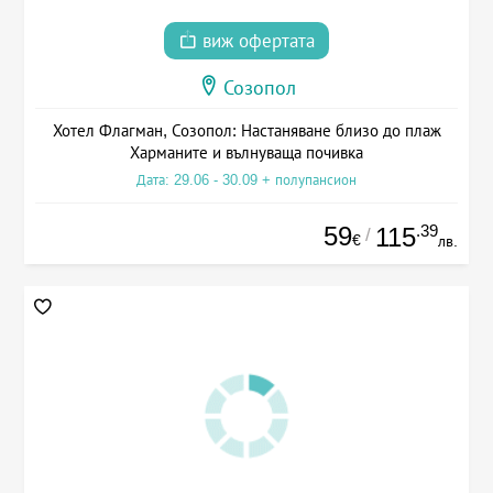
виж офертата
Созопол
Хотел Флагман, Созопол: Настаняване близо до плаж
Харманите и вълнуваща почивка
Дата: 29.06 - 30.09 + полупансион
59
.39
115
/
€
лв.