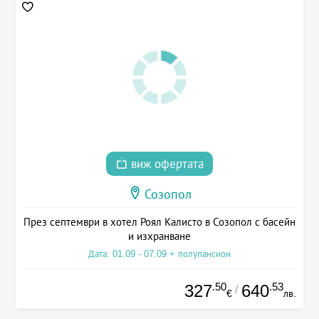
виж офертата
Созопол
През септември в хотел Роял Калисто в Созопол с басейн
и изхранване
Дата: 01.09 - 07.09 + полупансион
.50
.53
327
640
/
€
лв.