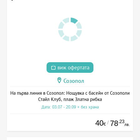
виж офертата
Созопол
На първа линия в Созопол: Нощувка с басейн от Созополи
Стайл Клуб, плаж Златна рибка
Дата: 03.07 - 20.09 + без храна
40
.23
78
/
€
лв.