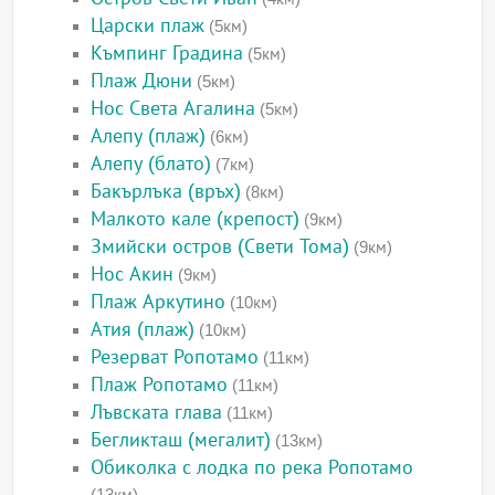
Царски плаж
(5км)
Къмпинг Градина
(5км)
Плаж Дюни
(5км)
Нос Света Агалина
(5км)
Алепу (плаж)
(6км)
Алепу (блато)
(7км)
Бакърлъка (връх)
(8км)
Малкото кале (крепост)
(9км)
Змийски остров (Свети Тома)
(9км)
Нос Акин
(9км)
Плаж Аркутино
(10км)
Атия (плаж)
(10км)
Резерват Ропотамо
(11км)
Плаж Ропотамо
(11км)
Лъвската глава
(11км)
Бегликташ (мегалит)
(13км)
Обиколка с лодка по река Ропотамо
(13км)