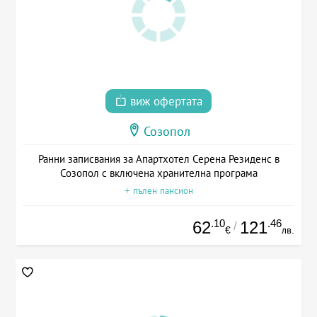
виж офертата
Созопол
Ранни записвания за Апартхотел Серена Резиденс в
Созопол с включена хранителна програма
+ пълен пансион
.10
.46
62
121
/
€
лв.