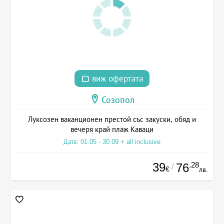
виж офертата
Созопол
Луксозен ваканционен престой със закуски, обяд и
вечеря край плаж Каваци
Дата: 01.05 - 30.09 + all inclusive
39
.28
76
/
€
лв.