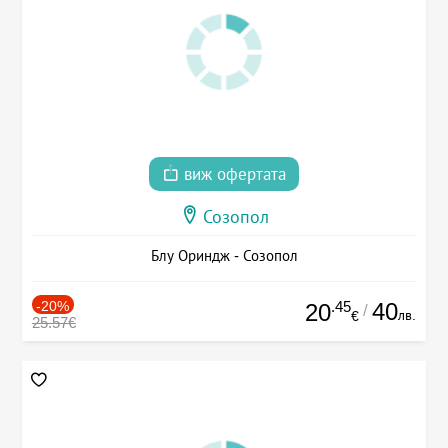
виж офертата
Созопол
Блу Ориндж - Созопол
-20%
.45
40
20
/
лв.
€
25.57€