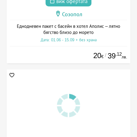
виж офертата
Созопол
Еднодневен пакет с басейн в хотел Аполис – лятно
бягство близо до морето
Дата: 01.06 - 15.09 + без храна
20
.12
39
/
€
лв.