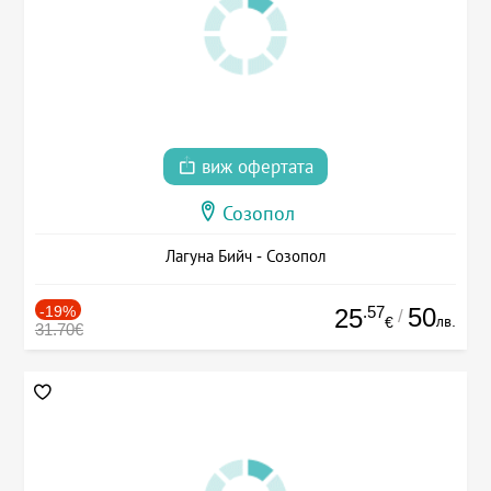
виж офертата
Созопол
Лагуна Бийч - Созопол
-19%
.57
50
25
/
лв.
€
31.70€