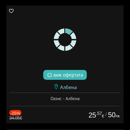
виж офертата
Албена
Оазис - Албена
-25%
.57
50
25
/
лв.
€
34.05€