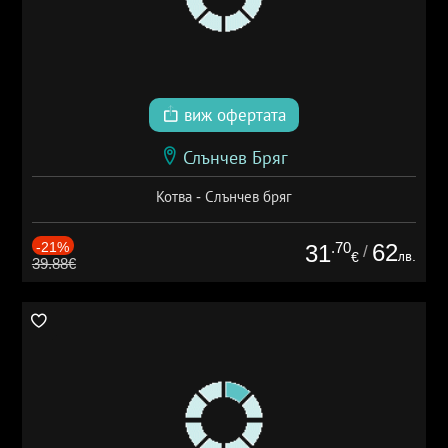
виж офертата
Слънчев Бряг
Котва - Слънчев бряг
-21%
.70
62
31
/
лв.
€
39.88€