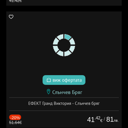
41.42€
виж офертата
Слънчев Бряг
ЕФЕКТ Гранд Виктория - Слънчев бряг
-20%
.42
81
41
/
лв.
€
51.64€