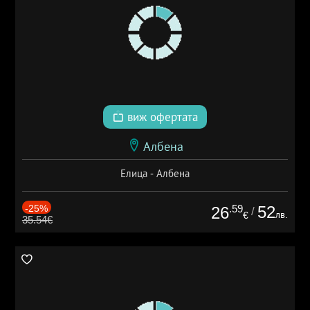
виж офертата
Албена
Елица - Албена
-25%
.59
52
26
/
лв.
€
35.54€