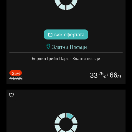
виж офертата
Златни Пясъци
Берлин Грийн Парк - Златни пясъци
-25%
.75
66
33
/
лв.
€
44.99€