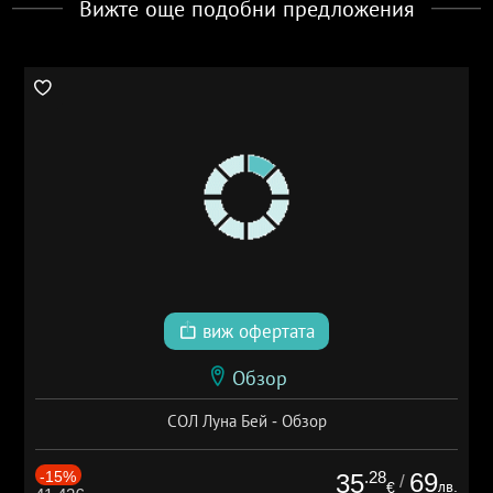
Вижте още подобни предложения
виж офертата
Обзор
СОЛ Луна Бей - Обзор
-15%
.28
69
35
/
лв.
€