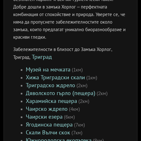
Добре дошли в замъка Хорлог – перфектната
комбинация от спокойствие и природа. Уверете се, че
няма да пропуснете забележителностите около
замъка, които предлагат уникално биоразнообразие и
красиви гледки.
Забележителности в близост до Замъка Хорлог,
Триград
Триград,
Музей на мечката
(1км)
Хижа Триградски скали
(1км)
Триградско ждрело
(2км)
Дяволското гърло (пещера)
(2км)
Харамийска пещера
(2км)
Чаирско ждрело
(4км)
Чаирски езера
(6км)
Ягодинска пещера
(7км)
Скали Вълчи скок
(7км)
Южнородопска екопътека
(8км)