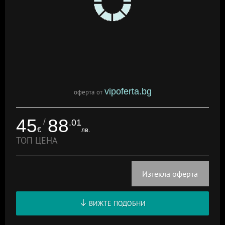
vipoferta.bg
оферта от
45
88
/
.01
€
лв.
ТОП ЦЕНА
Изтекла оферта
ВИЖТЕ ПОДОБНИ