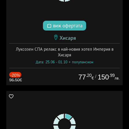
виж офертата
Хисаря
Луксозен СПА релакс в най-новия хотел Империя в
Хисаря
Дата: 25.06 - 01.10 + полупансион
-20%
.20
.99
77
150
/
€
лв.
96.50€