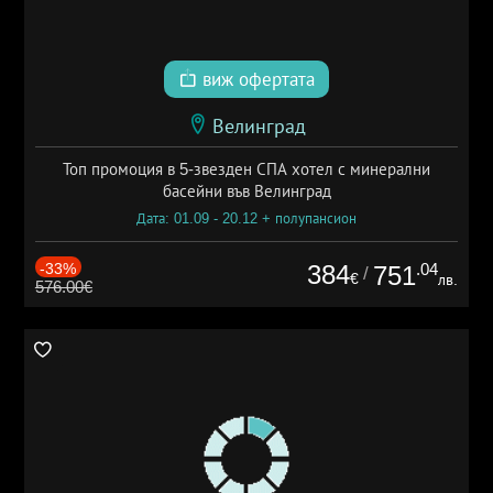
виж офертата
Велинград
Топ промоция в 5-звезден СПА хотел с минерални
басейни във Велинград
Дата: 01.09 - 20.12 + полупансион
-33%
384
.04
751
/
€
лв.
576.00€