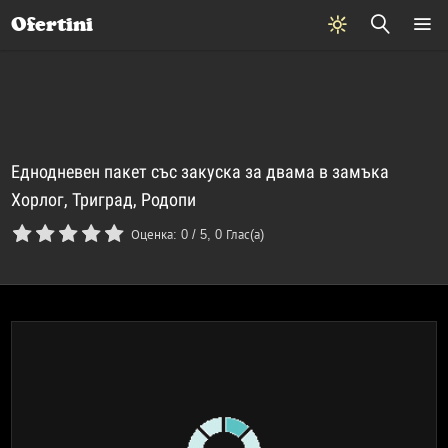
Почивки
Стоки
В града
Всички оферти
Ofertini
Еднодневен пакет със закуска за двама в замъка
Хорлог, Триград, Родопи
Оценка:
0
/
5
,
0
Глас(а)