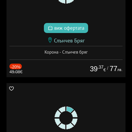
виж офертата
Слънчев Бряг
Корона - Слънчев бряг
-20%
.37
77
39
/
лв.
€
49.08€