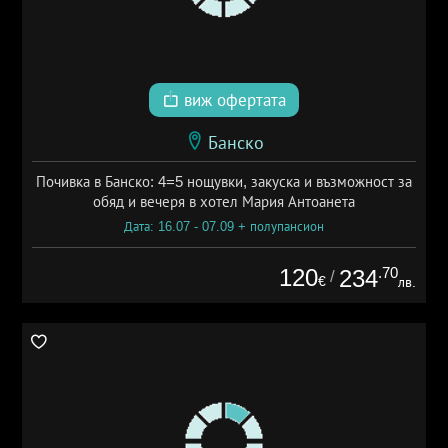
виж офертата
Банско
Почивка в Банско: 4=5 нощувки, закуска и възможност за
обяд и вечеря в хотел Мария Антоанета
Дата: 16.07 - 07.09 + полупансион
120
.70
234
/
€
лв.