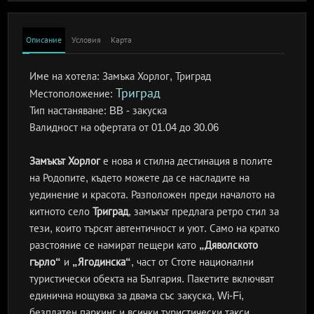
Описание
Условия
Карта
Име на хотела:
Замъка Хорлог, Триград
Триград
Местоположение:
Тип настаняване:
BB - закуска
Валидност на офертата
от 01.04 до 30.06
Замъкът Хорлог
е нова и стилна дестинация в полите
на Родопите, където можете да се насладите на
уединение и красота. Разположен преди началото на
китното село
Триград
, замъкът предлага ретро стил за
тези, които търсят автентичност и уют. Само на кратко
разстояние се намират пещери като
„Дяволското
гърло“
и
„Ягодинска“
, част от Стоте национални
туристически обекта на България. Пакетите включват
единична нощувка за двама със закуска, Wi-Fi,
безплатен паркинг и всички туристически такси.