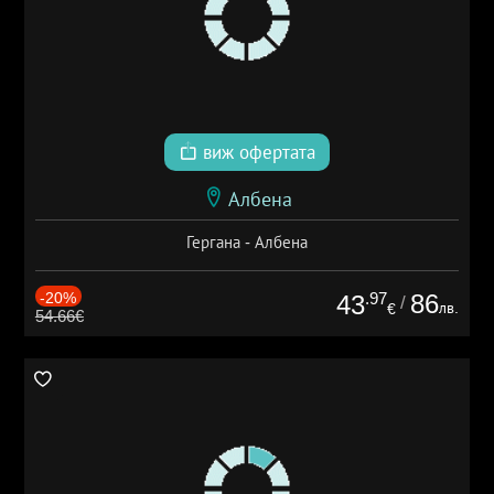
виж офертата
Албена
Гергана - Албена
-20%
.97
86
43
/
лв.
€
54.66€