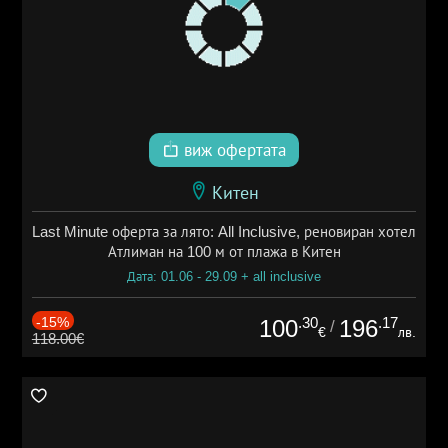
виж офертата
Китен
Last Minute оферта за лято: All Inclusive, реновиран хотел
Атлиман на 100 м от плажа в Китен
Дата: 01.06 - 29.09 + all inclusive
-15%
.30
.17
100
196
/
€
лв.
118.00€