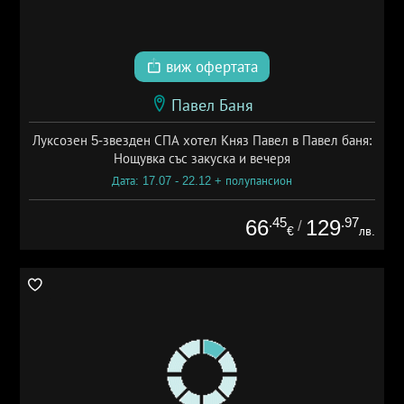
виж офертата
Павел Баня
Луксозен 5-звезден СПА хотел Княз Павел в Павел баня:
Нощувка със закуска и вечеря
Дата: 17.07 - 22.12 + полупансион
.45
.97
66
129
/
€
лв.