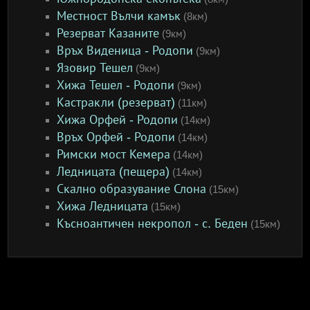
Местност Вълчи камък
(8км)
Резерват Казаните
(9км)
Връх Виденица - Родопи
(9км)
Язовир Тешел
(9км)
Хижа Тешел - Родопи
(9км)
Кастракли (резерват)
(11км)
Хижа Орфей - Родопи
(14км)
Връх Орфей - Родопи
(14км)
Римски мост Кемера
(14км)
Ледницата (пещера)
(14км)
Скално образувание Слона
(15км)
Хижа Ледницата
(15км)
Късноантичен некропол - с. Беден
(15км)