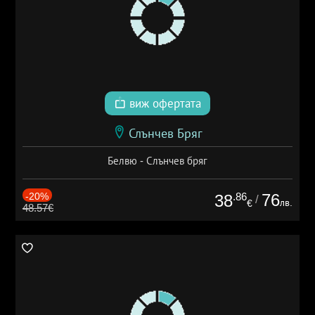
виж офертата
Слънчев Бряг
Белвю - Слънчев бряг
-20%
.86
76
38
/
лв.
€
48.57€