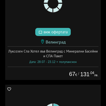
виж офертата
Велинград
Луксозен Спа Хотел във Велинград с Минерални Басейни
и СПА Пакет
Дата: 28.07 - 23.12 + полупансион
67
.04
131
/
€
лв.