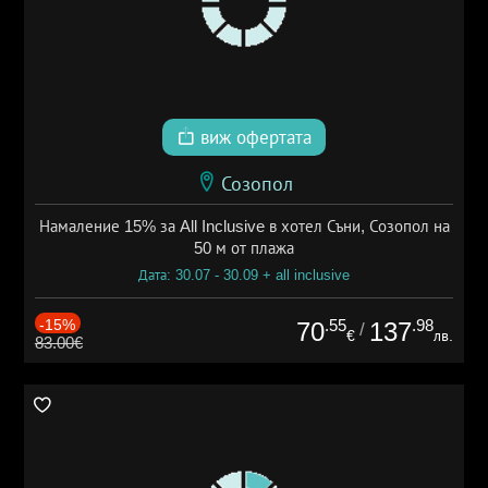
виж офертата
Созопол
Намаление 15% за All Inclusive в хотел Съни, Созопол на
50 м от плажа
Дата: 30.07 - 30.09 + all inclusive
-15%
.55
.98
70
137
/
€
лв.
83.00€