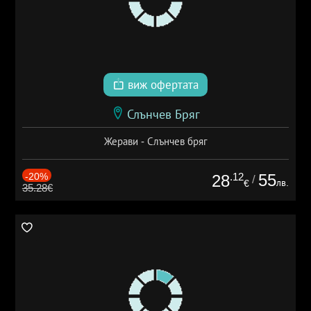
виж офертата
Слънчев Бряг
Жерави - Слънчев бряг
-20%
.12
55
28
/
лв.
€
35.28€