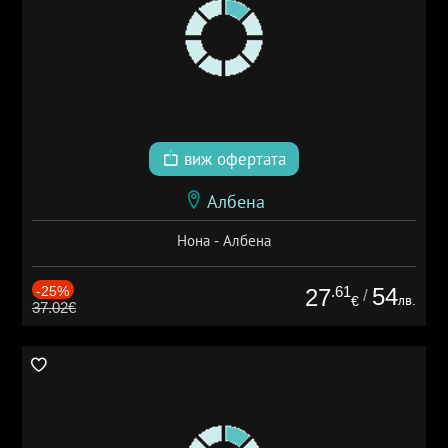
виж офертата
Албена
Нона - Албена
-25%
.61
54
27
/
лв.
€
37.02€