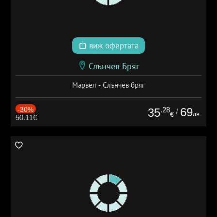
виж офертата
Слънчев Бряг
Марвел - Слънчев бряг
-30%
.28
69
35
/
лв.
€
50.11€