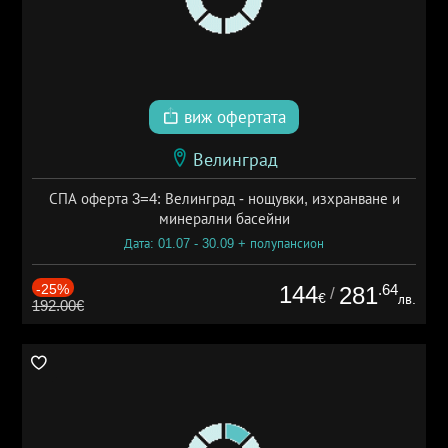
виж офертата
Велинград
СПА оферта 3=4: Велинград - нощувки, изхранване и
минерални басейни
Дата: 01.07 - 30.09 + полупансион
-25%
144
.64
281
/
€
лв.
192.00€