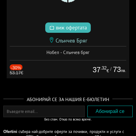
виж офертата
Слънчев Бряг
Нобел - Слънчев бряг
-30%
.32
73
37
/
лв.
€
53.17€
АБОНИРАЙ СЕ ЗА НАШИЯ Е-БЮЛЕТИН
Без спам. Отказ по всяко време.
Ofertini
събира най-добрите оферти за почивки, продукти и услуги с