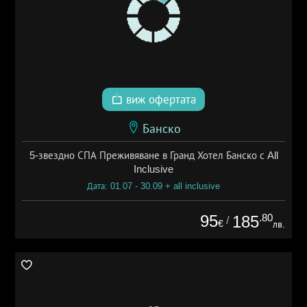
виж офертата
Банско
5-звездно СПА Преживяване в Гранд Хотел Банско с All
Inclusive
Дата: 01.07 - 30.09 + all inclusive
95
.80
185
/
€
лв.