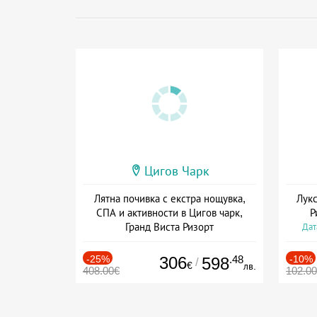
Цигов Чарк
Лятна почивка с екстра нощувка,
Лукс
СПА и активности в Цигов чарк,
Р
Гранд Виста Ризорт
Дат
Дата: 01.08 - 03.09 + полупансион
-25%
306
.48
-10%
598
/
€
лв.
408.00€
102.0