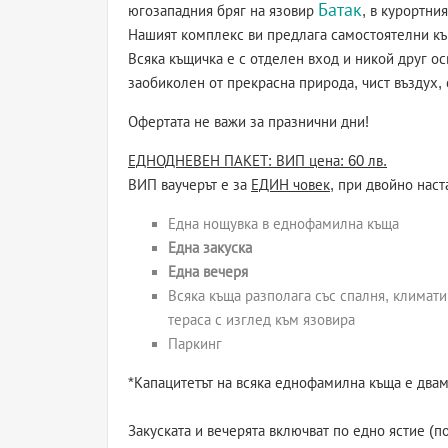
Батак
югозападния бряг на язовир
, в курортни
Нашият комплекс ви предлага самостоятелни къщи
Всяка къщичка е с отделен вход и никой друг о
заобиколен от прекрасна природа, чист въздух,
Офертата не важи за празнични дни!
ЕДНОДНЕВЕН ПАКЕТ: ВИП цена: 60 лв.
ВИП ваучерът е за
ЕДИН човек,
при двойно наст
Една нощувка в еднофамилна къща
Една закуска
Една вечеря
Всяка къща разполага със спалня, климати
тераса с изглед към язовира
Паркинг​​​
​*Капацитетът на всяка еднофамилна къща е двам
Закуската и вечерята включват по едно ястие (