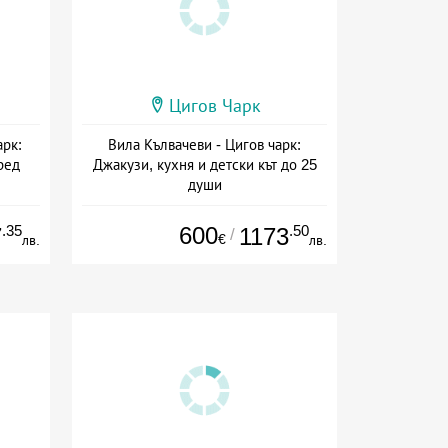
Цигов Чарк
арк:
Вила Кълвачеви - Цигов чарк:
ред
Джакузи, кухня и детски кът до 25
души
а
+ без храна
.35
600
.50
7
1173
/
€
лв.
лв.