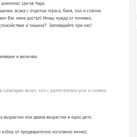
я комплекс Цигов Чарк.
чки, всяка с отделна тераса, баня, хол и спалня.
свен Вас няма достъп! Имаш нужда от почивка,
 спокойствие и тишина? Заповядайте при нас!
аняване и включва:
к санитарен възел, хол с разтегателен ъгъл и голяма
а възрастни или двама възрастни и едно дете.
по избор от предварително изготвено меню).