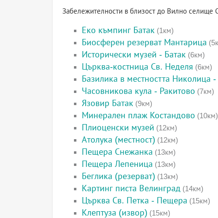
Забележителности в близост до Вилно селище С
Еко къмпинг Батак
(1км)
Биосферен резерват Мантарица
(5
Исторически музей - Батак
(6км)
Църква-костница Св. Неделя
(6км)
Базилика в местността Николица -
Часовникова кула - Ракитово
(7км)
Язовир Батак
(9км)
Минерален плаж Костандово
(10км)
Плиоценски музей
(12км)
Атолука (местност)
(12км)
Пещера Снежанка
(13км)
Пещера Лепеница
(13км)
Беглика (резерват)
(13км)
Картинг писта Велинград
(14км)
Църква Св. Петка - Пещера
(15км)
Клептуза (извор)
(15км)