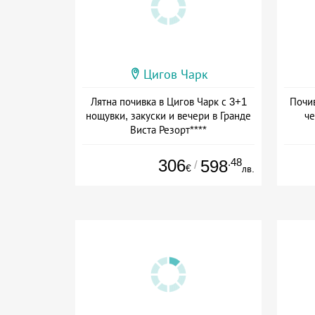
Цигов Чарк
Лятна почивка в Цигов Чарк с 3+1
Почив
нощувки, закуски и вечери в Гранде
че
Виста Резорт****
Дата: 01.08 - 03.09 + полупансион
Да
306
.48
598
/
€
лв.