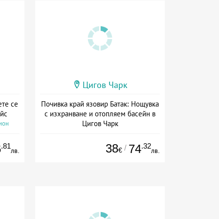
Цигов Чарк
ете се
Почивка край язовир Батак: Нощувка
айс
с изхранване и отопляем басейн в
Цигов Чарк
ион
Дата: 07.05 - 30.09 + полупансион
.81
38
.32
6
74
/
€
лв.
лв.