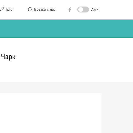
Блог
Връзка с нас
Dark
 Чарк