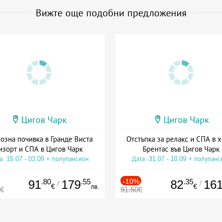
Вижте още подобни предложения
Цигов Чарк
Цигов Чарк
озна почивка в Гранде Виста
Отстъпка за релакс и СПА в 
изорт и СПА в Цигов Чарк
Брентас във Цигов Чарк
а: 15.07 - 03.09 + полупансион
Дата: 31.07 - 10.09 + полупанс
.80
.55
-10%
.35
91
179
82
16
/
/
€
лв.
€
0€
91.50€