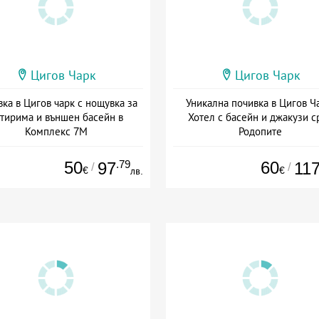
Цигов Чарк
Цигов Чарк
ка в Цигов чарк с нощувка за
Уникална почивка в Цигов Ч
тирима и външен басейн в
Хотел с басейн и джакузи с
Комплекс 7М
Родопите
та: 06.07 - 30.09 + без храна
Дата: 22.07 - 31.10 + закуск
50
.79
60
97
11
/
/
€
€
лв.