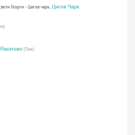
Цигов Чарк
вети Георги - Цигов чарк,
км)
 Ракитово
(7км)