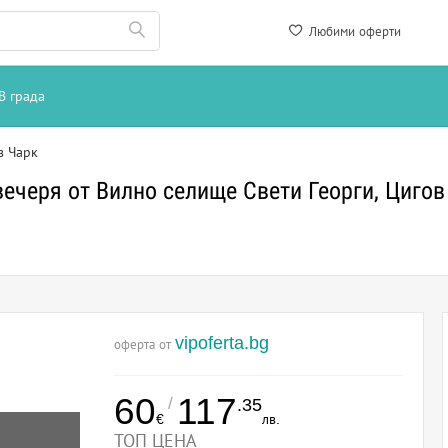
Любими оферти
В града
в Чарк
вечеря от Вилно селище Свети Георги, Цигов
vipoferta.bg
оферта от
60
117
/
.35
€
лв.
ТОП ЦЕНА