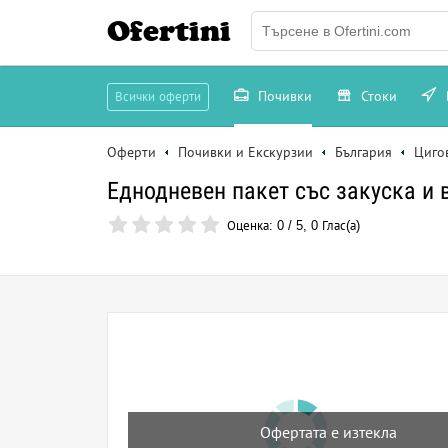
Ofertini
Почивки
Стоки
Всички оферти
Оферти
Почивки и Екскурзии
България
Циго
Еднодневен пакет със закуска и 
Оценка:
0
/
5
,
0
Глас(а)
Офертата е изтекла