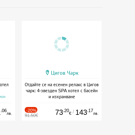
Цигов Чарк
хотел
Отдайте се на есенен релакс в Цигов
чарк: 4-звезден SPA хотел с басейн
и изхранване
ион
Дата: 11.09 - 30.11 + полупансион
.06
-20%
.20
.17
1
73
143
/
лв.
€
лв.
91.50€