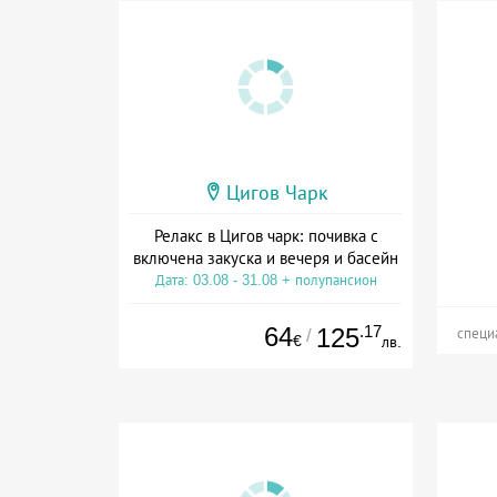
Цигов Чарк
Релакс в Цигов чарк: почивка с
включена закуска и вечеря и басейн
Дата: 03.08 - 31.08 + полупансион
64
.17
125
/
специ
€
лв.