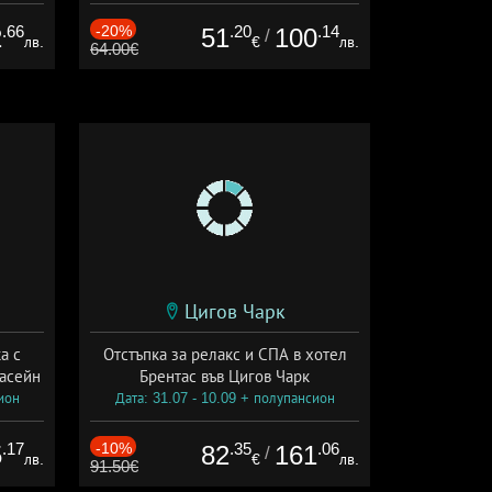
ион
Дата: 11.09 - 30.11 + полупансион
.66
-20%
.20
.14
2
51
100
/
лв.
€
лв.
64.00€
Цигов Чарк
а с
Отстъпка за релакс и СПА в хотел
басейн
Брентас във Цигов Чарк
ион
Дата: 31.07 - 10.09 + полупансион
.17
-10%
.35
.06
5
82
161
/
лв.
€
лв.
91.50€