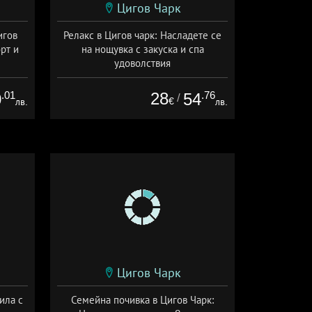
Цигов Чарк
игов
Релакс в Цигов чарк: Насладете се
рт и
на нощувка с закуска и спа
удоволствия
Дата: 20.07 - 31.08 + закуска
.01
28
.76
0
54
/
€
лв.
лв.
Цигов Чарк
ила с
Семейна почивка в Цигов Чарк: