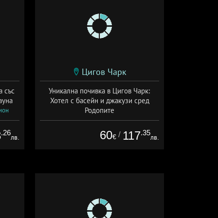
Цигов Чарк
а със
Уникална почивка в Цигов Чарк:
ауна
Хотел с басейн и джакузи сред
Родопите
ион
Дата: 22.07 - 31.10 + закуска
.26
60
.35
8
117
/
€
лв.
лв.