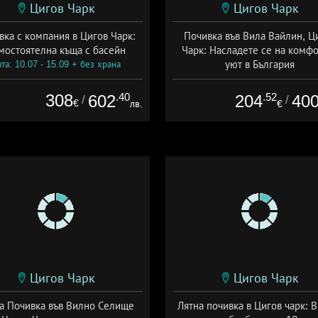
Цигов Чарк
Цигов Чарк
вка с компания в Цигов Чарк:
Почивка във Вила Вайлин, Ц
мостоятелна къща с басейн
Чарк: Насладете се на комфо
уют в България
та: 10.07 - 15.09 + без храна
+ без храна
308
.40
.52
602
204
40
/
/
€
лв.
€
Цигов Чарк
Цигов Чарк
а Почивка във Вилно Селище
Лятна почивка в Цигов чарк: В