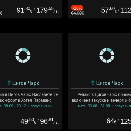
Дата: 31.07 - 05.09 + полупанс
.80
.55
-10%
.60
91
179
57
11
/
/
€
лв.
€
0€
64.00€
Цигов Чарк
Цигов Чарк
ка в Цигов Чарк: Насладете се
Релакс в Цигов чарк: почивк
 комфорт в Хотел Парадайс
включена закуска и вечеря и 
а: 08.09 - 20.12 + полупансион
Дата: 03.08 - 31.08 + полупанс
.50
.81
64
49
96
12
/
/
€
€
лв.