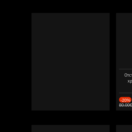
Отс
хр
Дат
-20%
80.00€