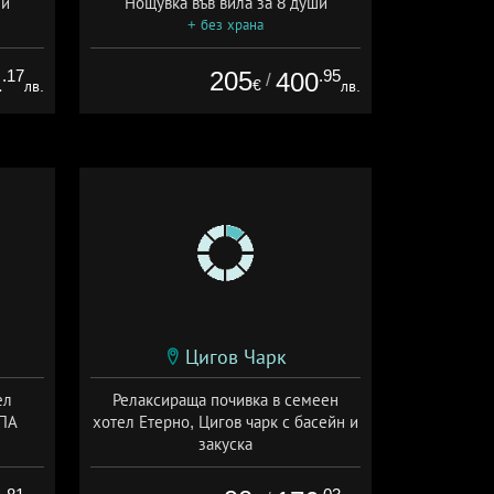
ши
Нощувка във вила за 8 души
+ без храна
.17
205
.95
1
400
/
€
лв.
лв.
Цигов Чарк
ел
Релаксираща почивка в семеен
СПА
хотел Етерно, Цигов чарк с басейн и
закуска
сион
+ закуска