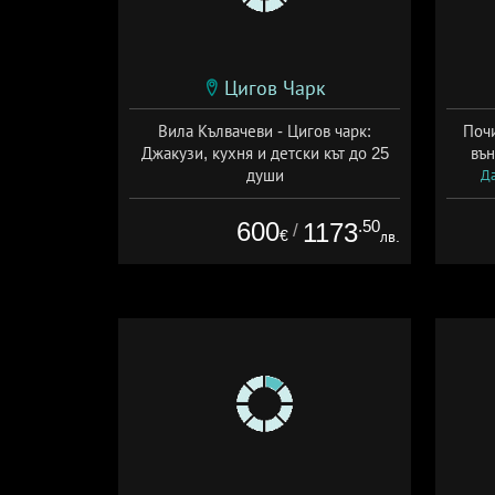
Цигов Чарк
Вила Кълвачеви - Цигов чарк:
Почи
Джакузи, кухня и детски кът до 25
вън
души
Да
+ без храна
600
.50
1173
/
€
лв.