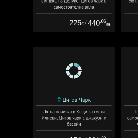
Ейнджъл 3 Делукс, Цигов чарк в
Уют,
самостоятелна вила
+ без храна
225
.06
440
/
€
лв.
Цигов Чарк
Лятна почивка в Къщи за гости
По
Илиеви, Цигов чарк с джакузи и
само
басейн
+ без храна