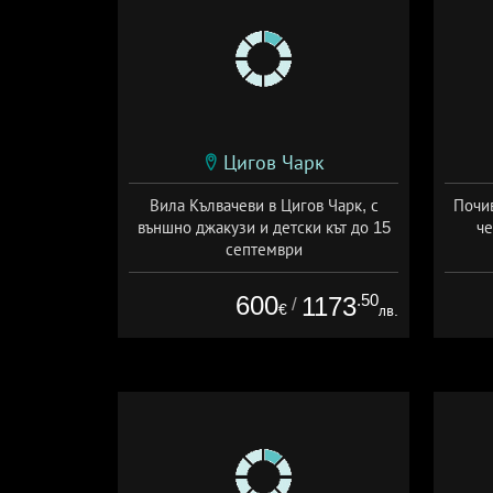
Цигов Чарк
Вила Кълвачеви в Цигов Чарк, с
Почив
външно джакузи и детски кът до 15
че
септември
+ без храна
Да
600
.50
1173
/
€
лв.