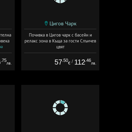
Цигов Чарк
ятелна
Почивка в Цигов чарк с басейн и
овека
релакс зона в Къща за гости Слънчев
цвят
на
Дата: 01.07 - 30.09 + закуска
.75
.50
.46
6
57
112
/
лв.
€
лв.