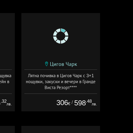
Цигов Чарк
ощувка
Лятна почивка в Цигов Чарк с 3+1
ейн в
нощувки, закуски и вечери в Гранде
Виста Резорт****
ион
Дата: 01.08 - 03.09 + полупансион
.32
306
.48
4
598
/
€
лв.
лв.