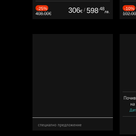
Дата: 01.08 - 03.09 + полупансион
-25%
306
.48
-10%
598
/
€
лв.
408.00€
102.0
Почив
на
Дат
специално предложение