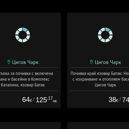
Цигов Чарк
Цигов Чарк
тъпка за почивка с включена
Почивка край язовир Батак: Н
ана и басейни в Комплекс
с изхранване и отопляем бас
Каталина, язовир Батак
Цигов Чарк
а: 11.09 - 30.11 + полупансион
Дата: 07.05 - 30.09 + полупанс
64
.17
38
125
7
/
/
€
€
лв.