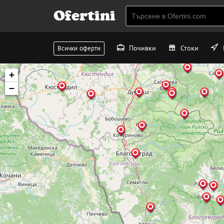
Ofertini
Почивки
Стоки
Всички оферти
+
−