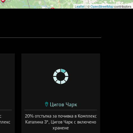
Leaflet
| ©
OpenStreetMap
contributors
Цигов Чарк
с
20% отстъпка за почивка в Комплекс
плекс
Каталина 3*, Цигов Чарк с включено
хранене