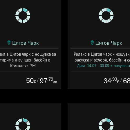
Цигов Чарк
Цигов Чарк
ка в Цигов чарк с нощувка за
Релакс в Цигов чарк - нощувк
тирима и външен басейн в
закуска и вечеря, басейн и с
Комплекс 7М
Дата: 14.07 - 30.09 + полупанс
та: 06.07 - 30.09 + без храна
50
.79
.90
97
34
6
/
/
€
лв.
€