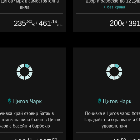
 Цигов Чарк в самостоятелна
двор и барбекю до 12 ду
вила
+ без храна
+ без храна
.80
.19
200
235
461
39
/
/
€
€
лв.
Цигов Чарк
Цигов Чарк
чивка край язовир Батак в
Почивка в Цигов чарк: Хот
стоятелна вила Сънчо в Цигов
Парадайс с изхранване и 
чарк с басейн и барбекю
удоволствия
+ без храна
Дата: 08.09 - 20.12 + пълен пан