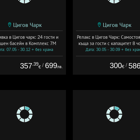
Цигов Чарк
Цигов Чарк
вка в Цигов чарк: 24 гости и
Релакс в Цигов Чарк: Самосто
шен басейн в Комплекс 7М
къща за гости с капацитет 8 ч
та: 07.05 - 30.12 + без храна
Дата: 30.05 - 30.09 + без хра
.39
699
300
357
58
/
/
лв.
€
€