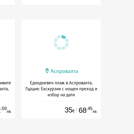
Аспровалта
сивите
Еднодневен плаж в Аспровалта,
алта,
Гърция: Екскурзия с нощен преход и
избор на дати
+ без храна
.59
35
.45
2
68
/
€
лв.
лв.