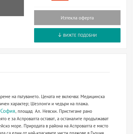
Изтекла оферта
ВИЖТЕ ПОДОБНИ
 време на пътуването. Цената не включва: Медицинска
 личен характер; Шезлонги и чедъри на плажа.
София
т
, площад Ал. Невски. Пристигане рано
която е за Аспровалта остават, а останалите продължават
гейско море. Природата в района на Аспровалта е място
ада са едни от най-красивите чисти плажове в Гърция.