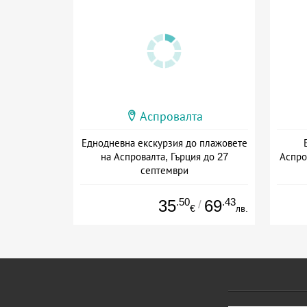
Аспровалта
Еднодневна екскурзия до плажовете
на Аспровалта, Гърция до 27
Аспро
септември
+ без храна
.50
.43
35
69
/
€
лв.