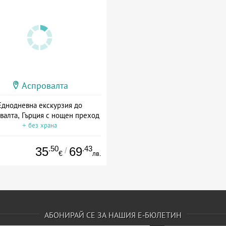
Аспровалта
Еднодневна екскурзия до
валта, Гърция с нощен преход
+ без храна
.50
.43
35
69
/
€
лв.
АБОНИРАЙ СЕ ЗА НАШИЯ Е-БЮЛЕТИН