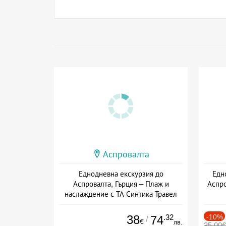
Аспровалта
Еднодневна екскурзия до
Едн
Аспровалта, Гърция – Плаж и
Аспро
наслаждение с ТА Синтика Травел
Дата: 06.06 - 12.09 + без храна
38
.32
-10%
74
/
€
лв.
35.00€