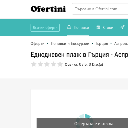
Ofertini
Почивки
Стоки
Всички оферти
Оферти
Почивки и Екскурзии
Гърция
Аспров
Еднодневен плаж в Гърция - Аспро
Оценка:
0
/
5
,
0
Глас(а)
Офертата е изтекла