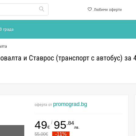
Любими оферти
В града
алта
валта и Ставрос (транспорт с автобус) за 4
promograd.bg
оферта от
49
95
/
.84
€
лв.
55.00
€
-11%