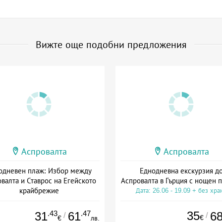
Вижте още подобни предложения
Аспровалта
Аспровалта
одневен плаж: Избор между
Еднодневна екскурзия д
валта и Ставрос на Егейското
Аспровалта в Гърция с нощен 
крайбрежие
Дата: 26.06 - 19.09 + без хра
+ без храна
.43
.47
35
31
61
6
/
/
€
€
лв.