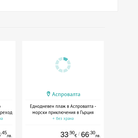
Аспровалта
о
Еднодневен плаж в Аспровалта -
преход
морски приключения в Гърция
на
+ без храна
.45
.90
.30
8
33
66
/
лв.
€
лв.