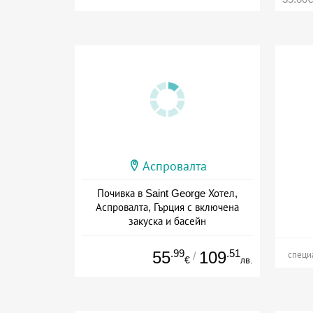
Аспровалта
Почивка в Saint George Хотел,
Аспровалта, Гърция с включена
закуска и басейн
Дата: 10.07 - 15.10 + закуска
.99
.51
55
109
/
специ
€
лв.