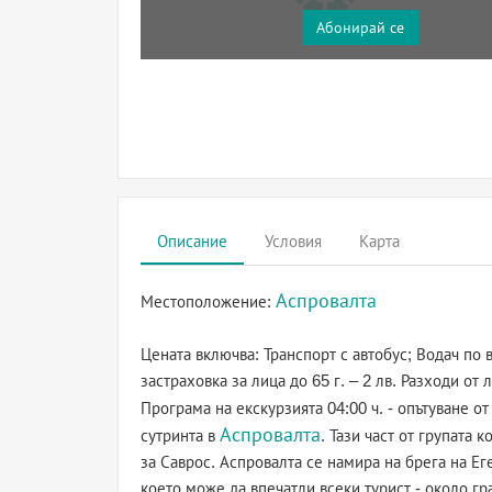
Абонирай се
Описание
Условия
Карта
Аспровалта
Местоположение:
Цената включва: Транспорт с автобус; Водач по
застраховка за лица до 65 г. – 2 лв. Разходи от
Програма на екскурзията 04:00 ч. - опътуване о
Аспровалта
сутринта в
. Тази част от групата 
за Саврос. Аспровалта се намира на брега на Е
което може да впечатли всеки турист - около гр