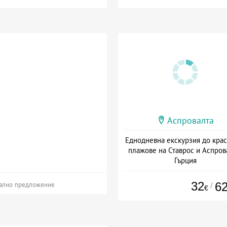
Аспровалта
Еднодневна екскурзия до кра
плажове на Ставрос и Аспров
Гърция
+ без храна
32
6
/
ално предложение
€