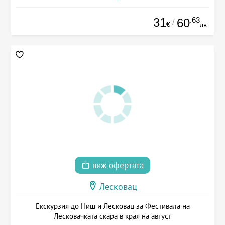
31
.63
60
/
€
лв.
виж офертата
Лесковац
Екскурзия до Ниш и Лесковац за Фестивала на
Лесковачката скара в края на август