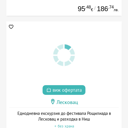
.48
.74
95
186
/
€
лв.
виж офертата
Лесковац
Еднодневна екскурзия до фестивала Рощилиада в
Лесковац и разходка в Ниш
+ без храна