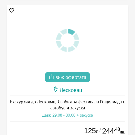
виж офертата
Лесковац
Екскурзия до Лесковац, Сърбия за фестивала Рощилиада с
автобус и закуска
Дата: 29.08 - 30.08 + закуска
125
.48
244
/
€
лв.