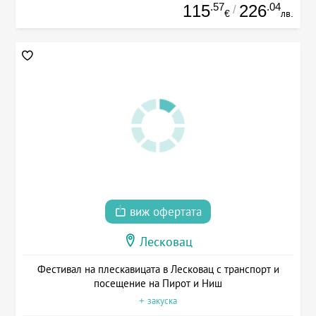
.57
.04
115
226
/
€
лв.
виж офертата
Лесковац
Фестивал на плескавицата в Лесковац с транспорт и
посещение на Пирот и Ниш
+ закуска