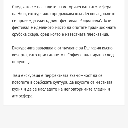
След като се насладите на историческата атмосфера
на Ниш, екскурзията продължава към Лесковац, където
се провежда ежегодният фестивал 'Рощилиада'. Този
фестивал е идеалното място да опитате традиционната
сръбска скара, сред която е известната плескавица.
Екскурзията завършва с отпътуване за България късно
вечерта, като пристигането в София е планирано след
полунощ.
Тази екскурзия е перфектната възможност да се
потопите в сръбската култура, да вкусите от местната
кухня и да се насладите на неповторимите гледки и
атмосфера.