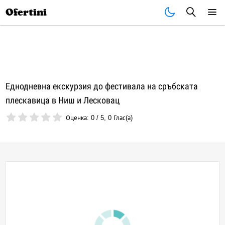
Почивки
Стоки
В града
Всички оферти
Ofertini
Еднодневна екскурзия до фестивала на сръбската
плескавица в Ниш и Лесковац
Оценка:
0
/
5
,
0
Глас(а)