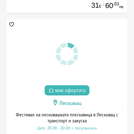
31
.63
60
/
€
лв.
виж офертата
Лесковац
Фестивал на лесковашката плескавица в Лесковац с
транспорт и закуска
Дата: 29.08 - 30.08 + полупансион