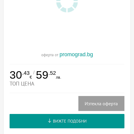
promograd.bg
оферта от
30
59
/
.43
.52
€
лв.
ТОП ЦЕНА
Изтекла оферта
ВИЖТЕ ПОДОБНИ