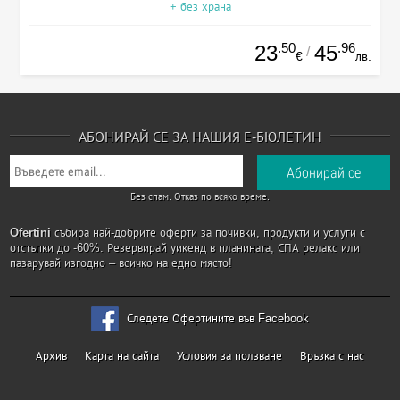
+ без храна
.50
.96
23
45
/
€
лв.
АБОНИРАЙ СЕ ЗА НАШИЯ Е-БЮЛЕТИН
Без спам. Отказ по всяко време.
Ofertini
събира най-добрите оферти за почивки, продукти и услуги с
отстъпки до -60%. Резервирай уикенд в планината, СПА релакс или
пазарувай изгодно – всичко на едно място!
Следете Офертините във Facebook
Архив
Карта на сайта
Условия за ползване
Връзка с нас