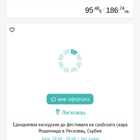
.48
.74
95
186
/
€
лв.
виж офертата
Лесковац
Еднодневна екскурзия до фестивала на сръбската скара
Рощилиада в Лесковац, Сърбия
Дата: 29.08 - 29.08 + без храна