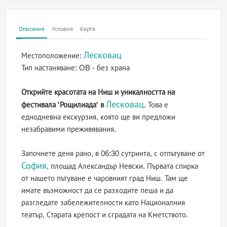
Описание
Условия
Карта
Лесковац
Местоположение:
Тип настаняване:
OB - без храна
Открийте красотата на Ниш и уникалността на
Лесковац
фестивала 'Рощилиада' в
. Това е
еднодневна екскурзия, която ще ви предложи
незабравими преживявания.
Започнете деня рано, в 06:30 сутринта, с отпътуване от
София
, площад Александър Невски. Първата спирка
от нашето пътуване е чаровният град Ниш. Там ще
имате възможност да се разходите пеша и да
разгледате забележителности като Националния
театър, Старата крепост и сградата на Кметството.