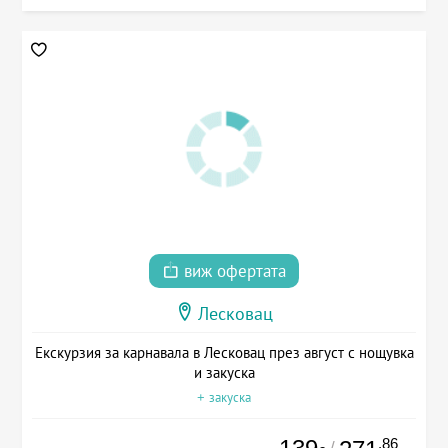
виж офертата
Лесковац
Екскурзия за карнавала в Лесковац през август с нощувка
и закуска
+ закуска
.86
/