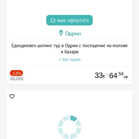
виж офертата
Одрин
Еднодневен шопинг тур в Одрин с посещение на молове
и базари
+ без храна
-13%
33
.54
64
/
€
лв.
38.00€