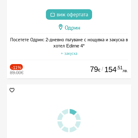
виж офертата
Одрин
Посетете Одрин: 2-дневно пътуване с нощувка и закуска в
хотел Edirne 4*
+ закуска
-11%
79
.51
154
/
€
лв.
89.00€