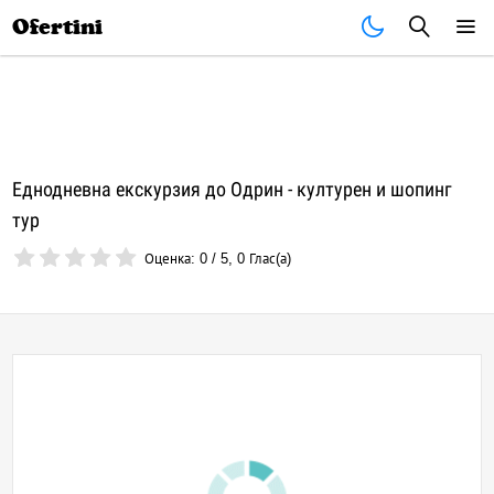
Почивки
Стоки
В града
Всички оферти
Ofertini
Еднодневна екскурзия до Одрин - културен и шопинг
тур
Оценка:
0
/
5
,
0
Глас(а)