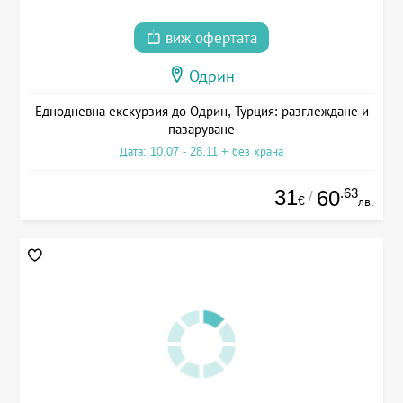
виж офертата
Одрин
Еднодневна екскурзия до Одрин, Турция: разглеждане и
пазаруване
Дата: 10.07 - 28.11 + без храна
31
.63
60
/
€
лв.