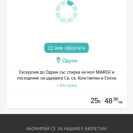
виж офертата
Одрин
Екскурзия до Одрин със спирка на мол MARGI и
посещение на църквата Св. св. Константин и Елена
+ без храна
25
.90
48
/
€
лв.
АБОНИРАЙ СЕ ЗА НАШИЯ Е-БЮЛЕТИН