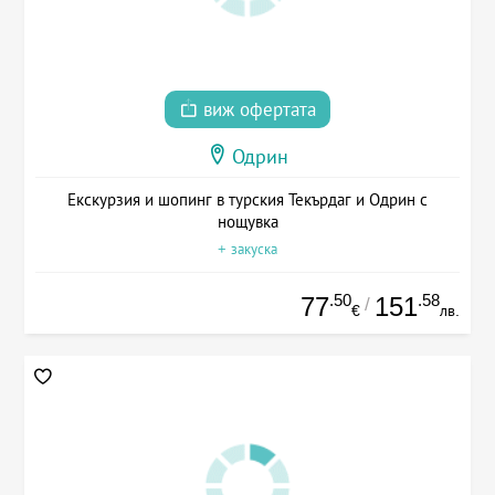
виж офертата
Одрин
Екскурзия и шопинг в турския Текърдаг и Одрин с
нощувка
+ закуска
.50
.58
77
151
/
€
лв.