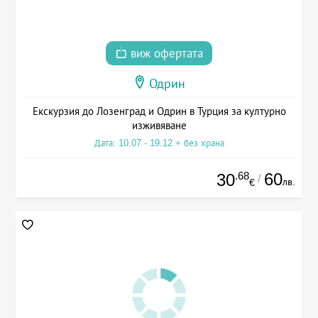
виж офертата
Одрин
Екскурзия до Лозенград и Одрин в Турция за културно
изживяване
Дата: 10.07 - 19.12 + без храна
.68
60
30
/
лв.
€