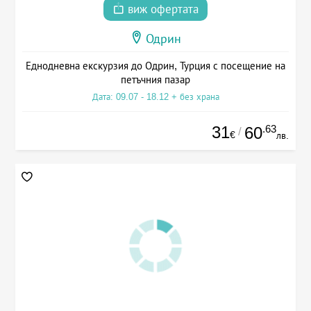
виж офертата
Одрин
Еднодневна екскурзия до Одрин, Турция с посещение на
петъчния пазар
Дата: 09.07 - 18.12 + без храна
31
.63
60
/
€
лв.