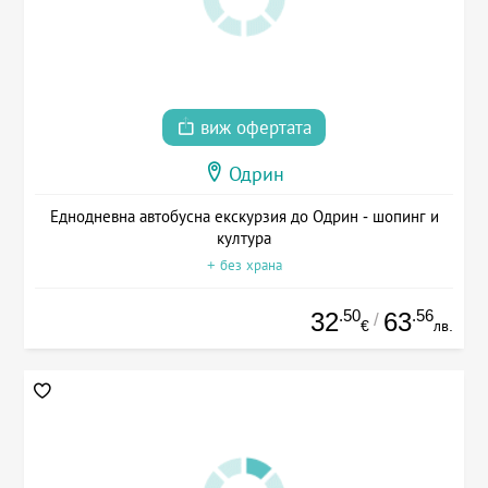
виж офертата
Одрин
Еднодневна автобусна екскурзия до Одрин - шопинг и
култура
+ без храна
.50
.56
32
63
/
€
лв.