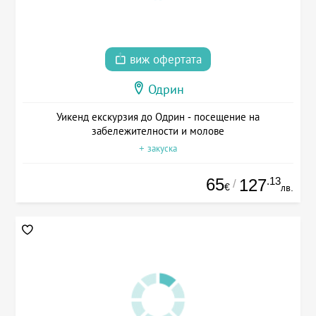
виж офертата
Одрин
Уикенд екскурзия до Одрин - посещение на
забележителности и молове
+ закуска
65
.13
127
/
€
лв.