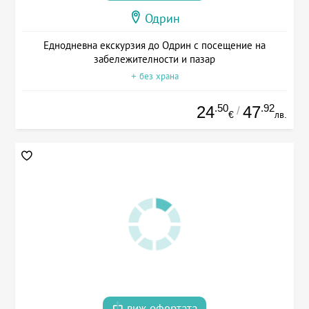
Одрин
Еднодневна екскурзия до Одрин с посещение на
забележителности и пазар
+ без храна
.50
.92
24
47
/
€
лв.
виж офертата