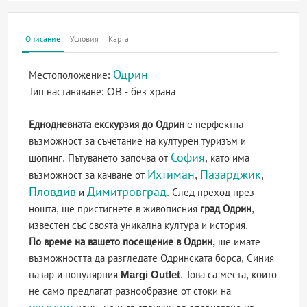
Описание
Условия
Карта
Одрин
Местоположение:
Тип настаняване:
OB - без храна
Еднодневната екскурзия до Одрин
е перфектна
възможност за съчетание на културен туризъм и
София
шопинг. Пътуването започва от
, като има
Ихтиман
Пазарджик
възможност за качване от
,
,
Пловдив
Димитровград
и
. След преход през
нощта, ще пристигнете в живописния
град Одрин
,
известен със своята уникална култура и история.
По време на вашето посещение в Одрин,
ще имате
възможността да разгледате Одринската борса, Синия
пазар и популярния
Margi Outlet
. Това са места, които
не само предлагат разнообразие от стоки на