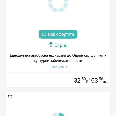
виж офертата
Одрин
Еднодневна автобусна екскурзия до Одрин със шопинг и
културни забележителности
+ без храна
.50
.56
32
63
/
€
лв.