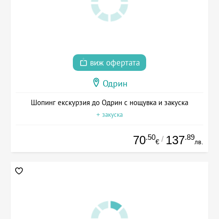
виж офертата
Одрин
Шопинг екскурзия до Одрин с нощувка и закуска
+ закуска
.50
.89
70
137
/
€
лв.