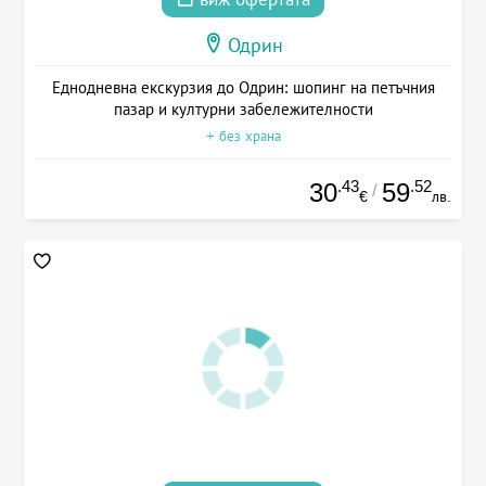
Одрин
Еднодневна екскурзия до Одрин: шопинг на петъчния
пазар и културни забележителности
+ без храна
.43
.52
30
59
/
€
лв.