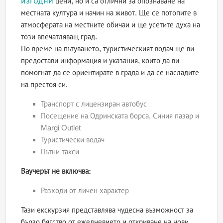
изгодни
цени, но и са отлични за опознаване на
местната култура и начин на живот. Ще се потопите в
атмосферата на местните обичаи и ще усетите духа на
този впечатляващ град.
По време на пътуването, туристическият водач ще ви
предостави информация и указания, които да ви
помогнат да се ориентирате в града и да се насладите
на престоя си.
Транспорт с лицензиран автобус
Посещение на Одринската борса, Синия пазар и
Margi Outlet
Туристически водач
Пътни такси
Ваучерът не включва:
Разходи от личен характер
Тази екскурзия представлява чудесна възможност за
бързо бягство от ежедневието и откриване на нови