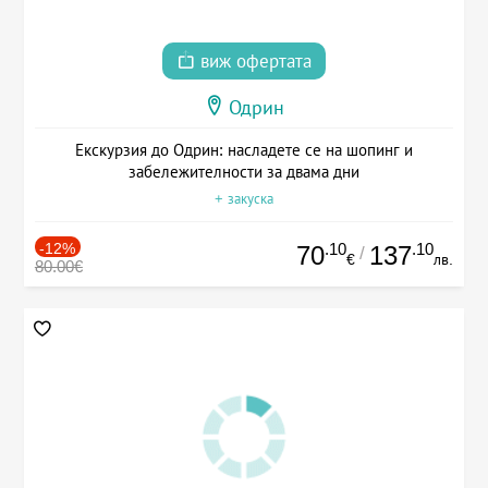
виж офертата
Одрин
Екскурзия до Одрин: насладете се на шопинг и
забележителности за двама дни
+ закуска
-12%
.10
.10
70
137
/
€
лв.
80.00€