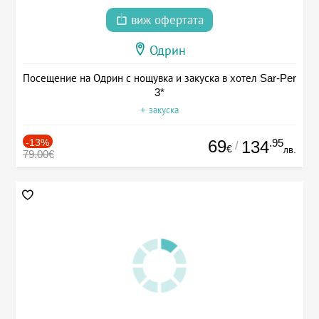
виж офертата
Одрин
Посещение на Одрин с нощувка и закуска в хотел Sar-Per
3*
+ закуска
-13%
69
.95
134
/
€
лв.
79.00€