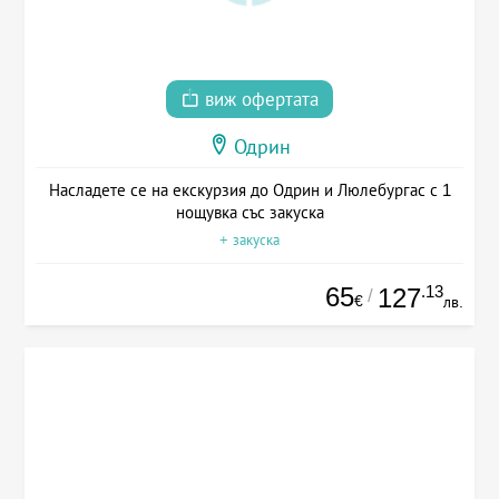
виж офертата
Одрин
Насладете се на екскурзия до Одрин и Люлебургас с 1
нощувка със закуска
+ закуска
65
.13
127
/
€
лв.