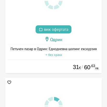
виж офертата
Одрин
Петъчен пазар в Одрин: Еднодневна шопинг екскурзия
+ без храна
31
.63
60
/
€
лв.