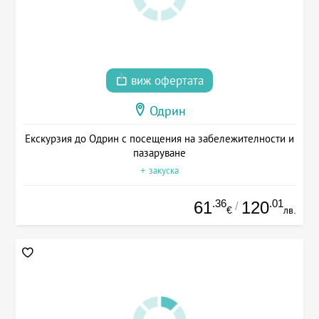
виж офертата
Одрин
Екскурзия до Одрин с посещения на забележителности и
пазаруване
+ закуска
.36
.01
61
120
/
€
лв.