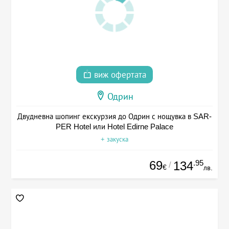
виж офертата
Одрин
Двудневна шопинг екскурзия до Одрин с нощувка в SAR-
PER Hotel или Hotel Edirne Palace
+ закуска
69
.95
134
/
€
лв.