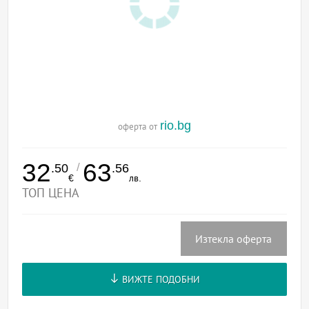
rio.bg
оферта от
32
63
/
.50
.56
€
лв.
ТОП ЦЕНА
Изтекла оферта
ВИЖТЕ ПОДОБНИ