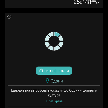
25
.90
48
/
€
лв.
виж офертата
Одрин
Еднодневна автобусна екскурзия до Одрин - шопинг и
култура
+ без храна