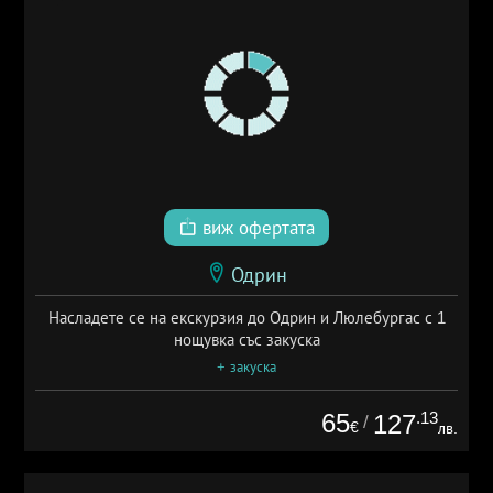
виж офертата
Одрин
Насладете се на екскурзия до Одрин и Люлебургас с 1
нощувка със закуска
+ закуска
65
.13
127
/
€
лв.