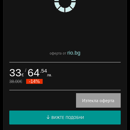
rio.bg
оферта от
33
64
/
.54
€
лв.
38.00
€
-14%
Изтекла оферта
ВИЖТЕ ПОДОБНИ