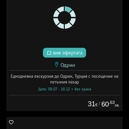
виж офертата
Одрин
Еднодневна екскурзия до Одрин, Турция с посещение на
петъчния пазар
Дата: 09.07 - 18.12 + без храна
31
.63
60
/
€
лв.