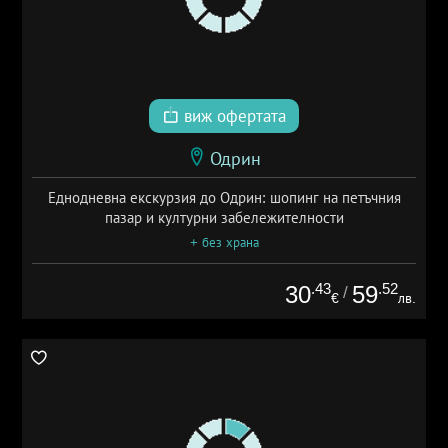
виж офертата
Одрин
Еднодневна екскурзия до Одрин: шопинг на петъчния
пазар и културни забележителности
+ без храна
.43
.52
30
59
/
€
лв.