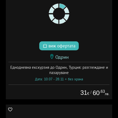
виж офертата
Одрин
Еднодневна екскурзия до Одрин, Турция: разглеждане и
пазаруване
Дата: 10.07 - 28.11 + без храна
31
.63
60
/
€
лв.