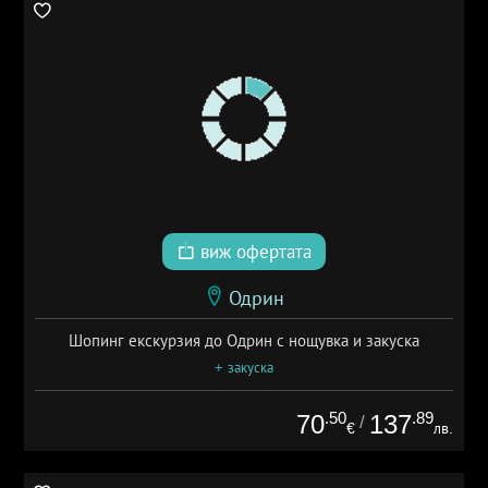
виж офертата
Одрин
Шопинг екскурзия до Одрин с нощувка и закуска
+ закуска
.50
.89
70
137
/
€
лв.