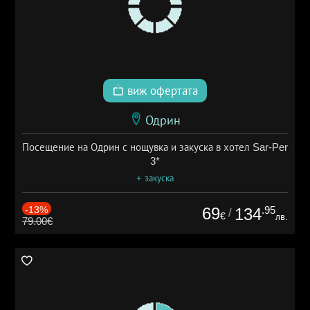
виж офертата
Одрин
Посещение на Одрин с нощувка и закуска в хотел Sar-Per
3*
+ закуска
-13%
69
.95
134
/
€
лв.
79.00€