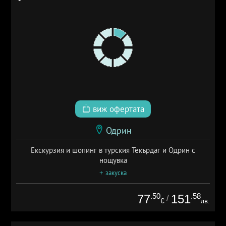
виж офертата
Одрин
Екскурзия и шопинг в турския Текърдаг и Одрин с
нощувка
+ закуска
.50
.58
77
151
/
€
лв.