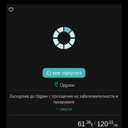
виж офертата
Одрин
Екскурзия до Одрин с посещения на забележителности и
пазаруване
+ закуска
.36
.01
61
120
/
€
лв.