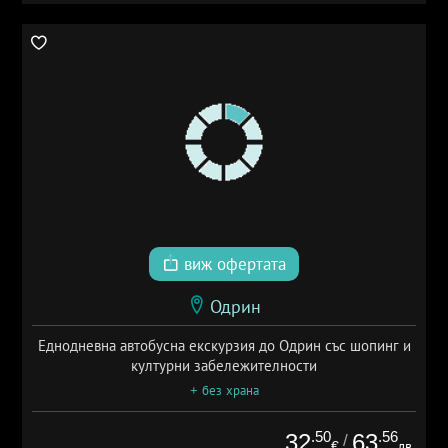
виж офертата
Одрин
Еднодневна автобусна екскурзия до Одрин със шопинг и
културни забележителности
+ без храна
.50
.56
32
63
/
€
лв.