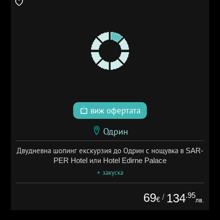
виж офертата
Одрин
Двудневна шопинг екскурзия до Одрин с нощувка в SAR-
PER Hotel или Hotel Edirne Palace
+ закуска
69
.95
134
/
€
лв.