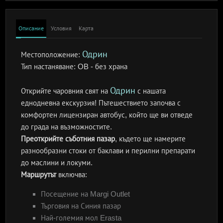
Описание
Условия
Карта
Одрин
Местоположение:
Тип настаняване:
OB - без храна
Одрин
Открийте чаровния свят на
с нашата
еднодневна екскурзия! Пътешествието започва с
комфортен лицензиран автобус, който ще ви отведе
до града на възможностите.
Преоткрийте съботния пазар
, където ще намерите
разнообразни стоки от баклави и перилни препарати
до маслини и локуми.
Маршрутът
включва:
Посещение на Margi Outlet
Търговия на Синия пазар
Най-големия мол Erasta