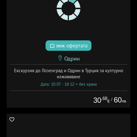
виж офертата
Одрин
Екскурзия до Лозенград и Одрин в Турция за културно
изживяване
Дата: 10.07 - 19.12 + без храна
.68
60
30
/
лв.
€