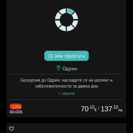
виж офертата
Одрин
Екскурзия до Одрин: насладете се на шопинг и
забележителности за двама дни
+ закуска
-12%
.10
.10
70
137
/
€
лв.
80.00€