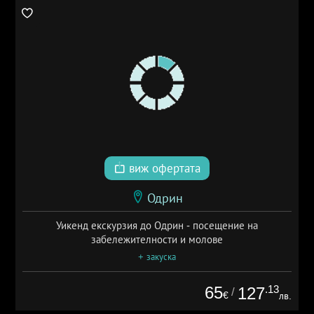
виж офертата
Одрин
Уикенд екскурзия до Одрин - посещение на
забележителности и молове
+ закуска
65
.13
127
/
€
лв.