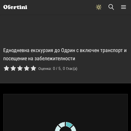
Почивки
Стоки
В града
Всички оферти
Ofertini
Еднодневна екскурзия до Одрин с включен транспорт и
посещение на забележителности
Оценка:
0
/
5
,
0
Глас(а)