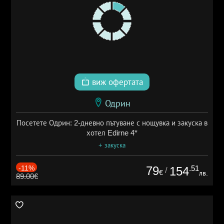
виж офертата
Одрин
Посетете Одрин: 2-дневно пътуване с нощувка и закуска в
хотел Edirne 4*
+ закуска
-11%
79
.51
154
/
€
лв.
89.00€