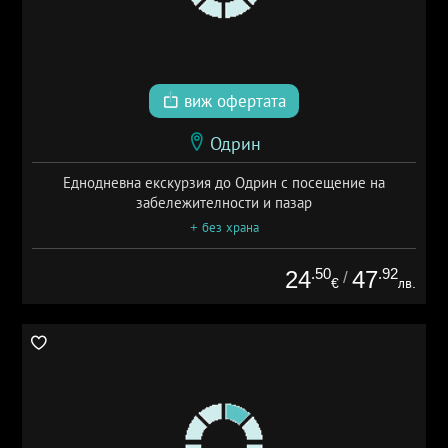
виж офертата
Одрин
Еднодневна екскурзия до Одрин с посещение на
забележителности и пазар
+ без храна
.50
.92
24
47
/
€
лв.