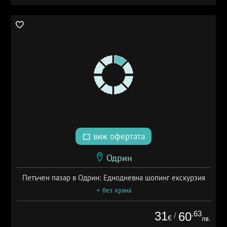
виж офертата
Одрин
Петъчен пазар в Одрин: Еднодневна шопинг екскурзия
+ без храна
31
.63
60
/
€
лв.