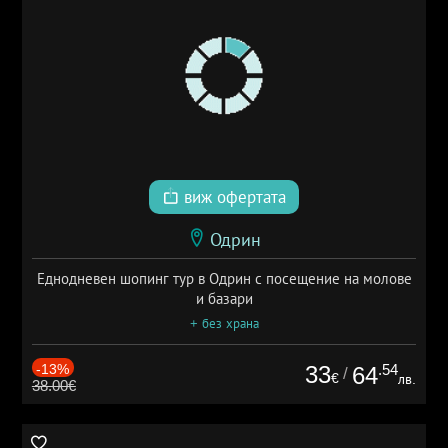
виж офертата
Одрин
Еднодневен шопинг тур в Одрин с посещение на молове
и базари
+ без храна
-13%
33
.54
64
/
€
лв.
38.00€