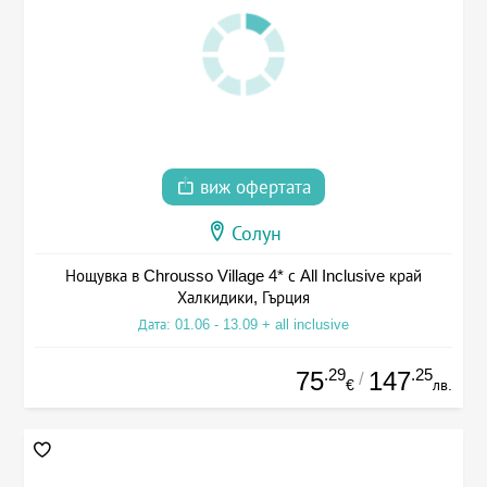
виж офертата
Солун
Нощувка в Chrousso Village 4* с All Inclusive край
Халкидики, Гърция
Дата: 01.06 - 13.09 + all inclusive
.29
.25
75
147
/
€
лв.