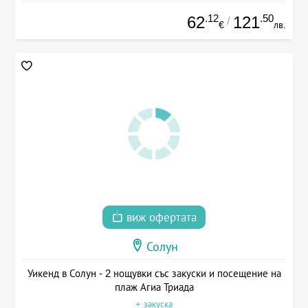
.12
.50
62
121
/
€
лв.
виж офертата
Солун
Уикенд в Солун - 2 нощувки със закуски и посещение на
плаж Агиа Триада
+ закуска