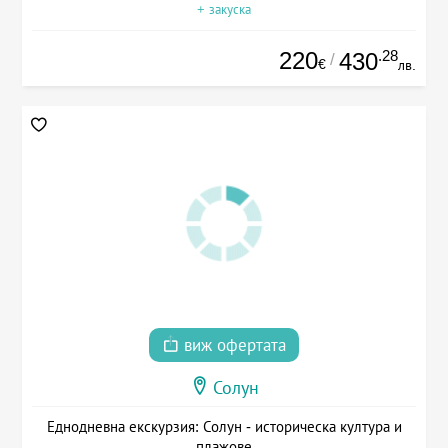
+ закуска
220
.28
430
/
€
лв.
виж офертата
Солун
Еднодневна екскурзия: Солун - историческа култура и
плажове