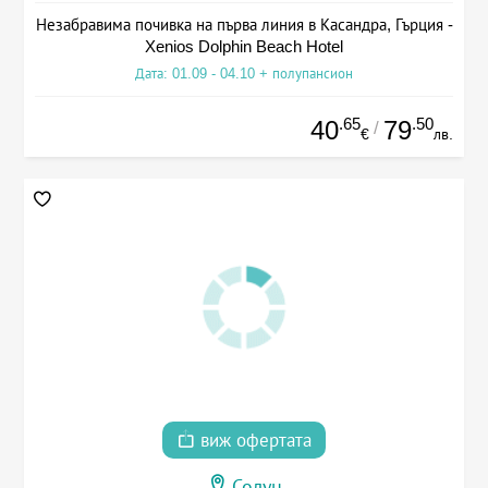
Незабравима почивка на първа линия в Касандра, Гърция -
Xenios Dolphin Beach Hotel
Дата: 01.09 - 04.10 + полупансион
.65
.50
40
79
/
€
лв.
виж офертата
Солун