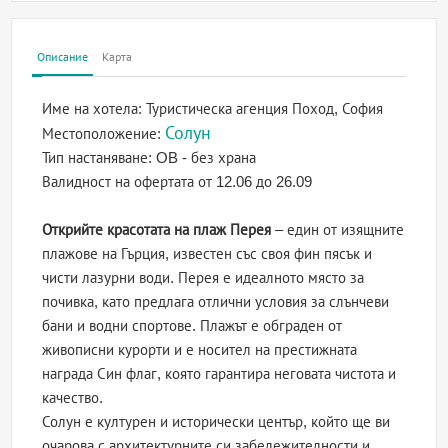
Описание
Карта
Име на хотела:
Туристическа агенция Поход, София
Солун
Местоположение:
Тип настаняване:
OB - без храна
Валидност на офертата
от 12.06 до 26.09
Открийте красотата на плаж Перея
– един от изящните
плажове на Гърция, известен със своя фин пясък и
чисти лазурни води. Перея е идеалното място за
почивка, като предлага отлични условия за слънчеви
бани и водни спортове. Плажът е обграден от
живописни курорти и е носител на престижната
награда Син флаг, която гарантира неговата чистота и
качество.
Солун е културен и исторически център, който ще ви
очарова с архитектурните си забележителности и