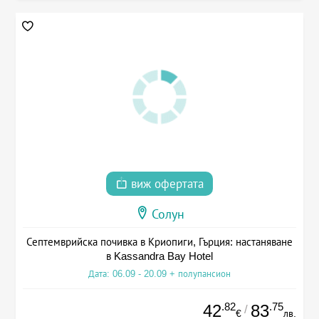
виж офертата
Солун
Септемврийска почивка в Криопиги, Гърция: настаняване
в Kassandra Bay Hotel
Дата: 06.09 - 20.09 + полупансион
.82
.75
42
83
/
€
лв.