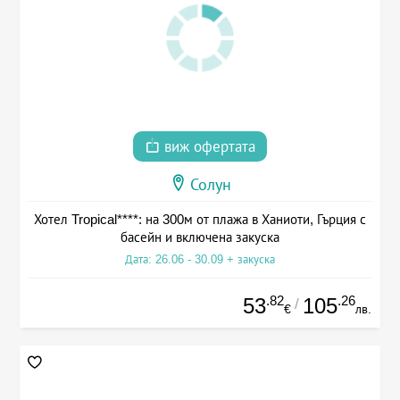
виж офертата
Солун
Хотел Tropical****: на 300м от плажа в Ханиоти, Гърция с
басейн и включена закуска
Дата: 26.06 - 30.09 + закуска
.82
.26
53
105
/
€
лв.