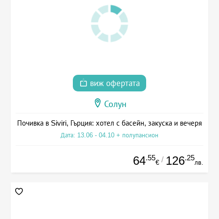
виж офертата
Солун
Почивка в Siviri, Гърция: хотел с басейн, закуска и вечеря
Дата: 13.06 - 04.10 + полупансион
.55
.25
64
126
/
€
лв.