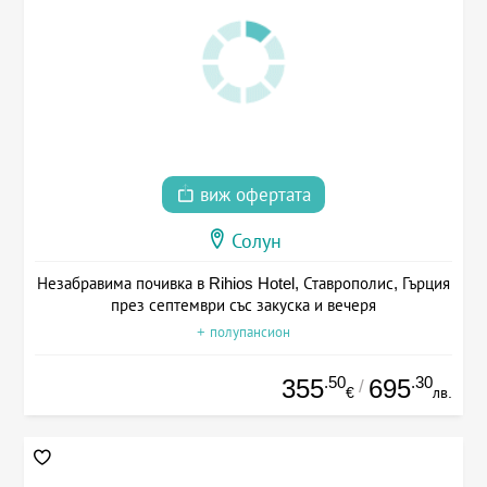
виж офертата
Солун
Незабравима почивка в Rihios Hotel, Ставрополис, Гърция
през септември със закуска и вечеря
+ полупансион
.50
.30
355
695
/
€
лв.