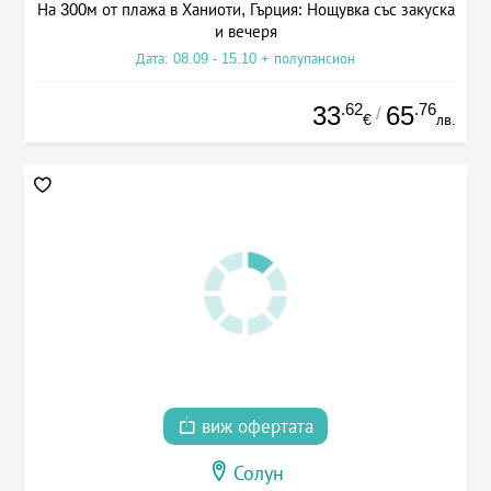
На 300м от плажа в Ханиоти, Гърция: Нощувка със закуска
и вечеря
Дата: 08.09 - 15.10 + полупансион
.62
.76
33
65
/
€
лв.
виж офертата
Солун