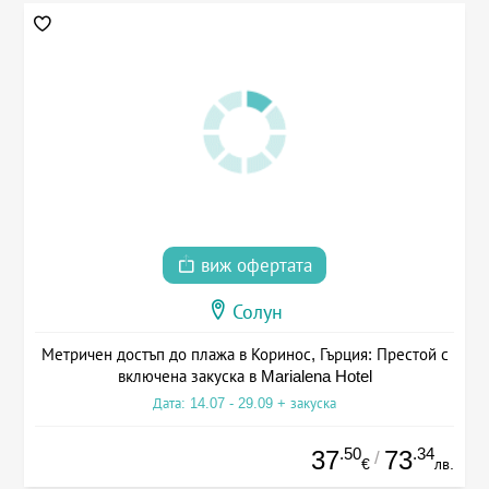
виж офертата
Солун
Метричен достъп до плажа в Коринос, Гърция: Престой с
включена закуска в Marialena Hotel
Дата: 14.07 - 29.09 + закуска
.50
.34
37
73
/
€
лв.