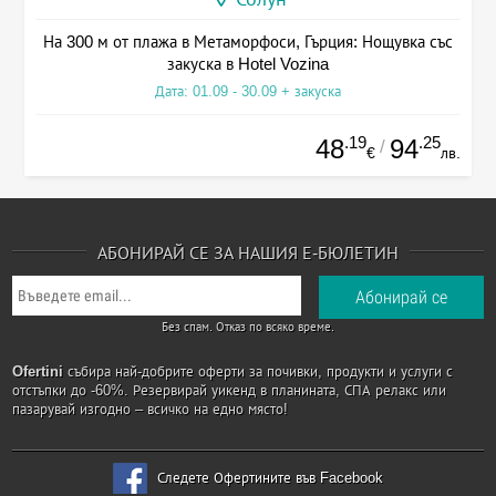
На 300 м от плажа в Метаморфоси, Гърция: Нощувка със
закуска в Hotel Vozina
Дата: 01.09 - 30.09 + закуска
.19
.25
48
94
/
€
лв.
АБОНИРАЙ СЕ ЗА НАШИЯ Е-БЮЛЕТИН
Без спам. Отказ по всяко време.
Ofertini
събира най-добрите оферти за почивки, продукти и услуги с
отстъпки до -60%. Резервирай уикенд в планината, СПА релакс или
пазарувай изгодно – всичко на едно място!
Следете Офертините във Facebook