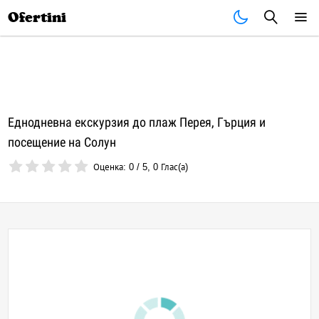
Почивки
Стоки
В града
Всички оферти
Ofertini
Еднодневна екскурзия до плаж Перея, Гърция и
посещение на Солун
Оценка:
0
/
5
,
0
Глас(а)