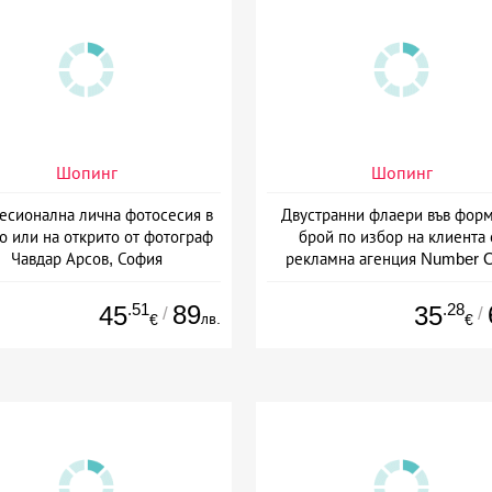
Шопинг
Шопинг
есионална лична фотосесия в
Двустранни флаери във форм
о или на открито от фотограф
брой по избор на клиента 
Чавдар Арсов, София
рекламна агенция Number 
Варна
.51
89
.28
45
35
/
/
лв.
€
€