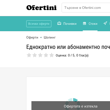
Ofertini
Почивки
Стоки
Всички оферти
Оферти
Шопинг
Еднократно или абонаментно поч
Оценка:
0
/
5
,
0
Глас(а)
Офертата е изтекла