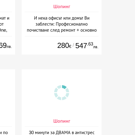
Шопинг
мат и
И нека офисът или домът Ви
от
заблести: Професионално
One,
почистване след ремонт + основно
почистване на баня, кухня и
прозорци, почистване на офиси или
69
280
.63
547
/
лв.
€
лв.
абонаментно почистване от MS
Manage Group, София
Шопинг
и по
30 минути за ДВАМА в антистрес