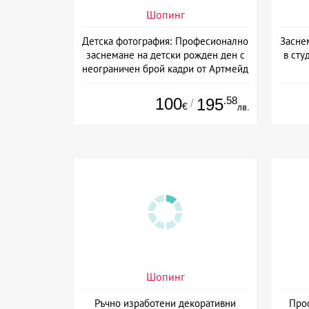
Шопинг
Детска фотография: Професионално
Засне
заснемане на детски рожден ден с
в сту
неограничен брой кадри от Артмейд
Студио, София
100
.58
195
/
€
лв.
Шопинг
Ръчно изработени декоративни
Про