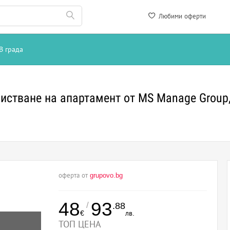
Любими оферти
В града
истване на апартамент от MS Manage Group
оферта от
grupovo.bg
48
93
/
.88
€
лв.
ТОП ЦЕНА