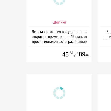
Шопинг
Детска фотосесия в студио или на
Ед
открито с времетраене 45 мин. от
почи
професионален фотограф Чавдар
Арсов, София
.51
89
45
/
лв.
€