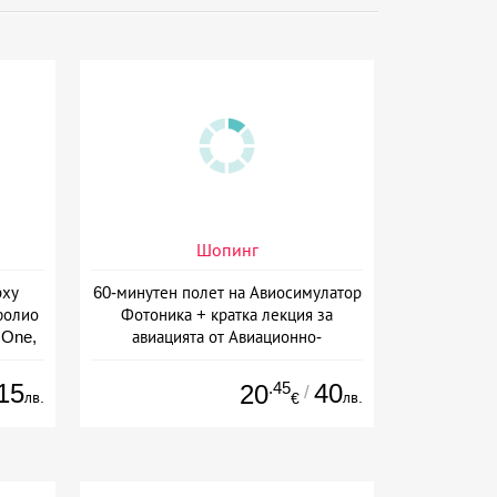
Шопинг
рху
60-минутен полет на Авиосимулатор
фолио
Фотоника + кратка лекция за
 One,
авиацията от Авиационно-
Космически форум, София
15
.45
40
20
/
лв.
лв.
€