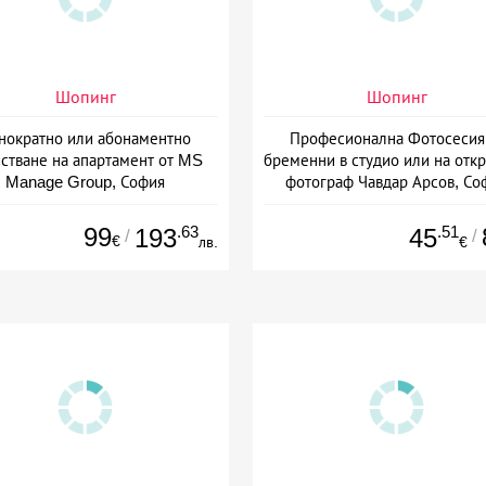
Шопинг
Шопинг
нократно или абонаментно
Професионална Фотосесия
стване на апартамент от MS
бременни в студио или на откр
Manage Group, София
фотограф Чавдар Арсов, Со
99
.63
.51
193
45
/
/
€
лв.
€