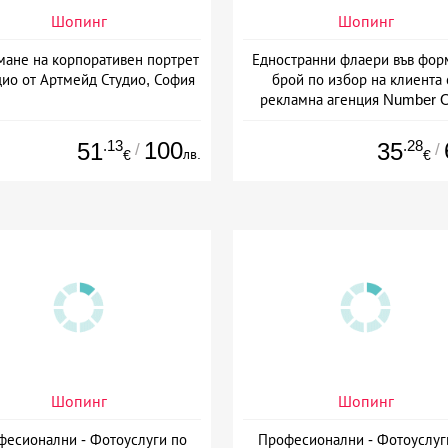
Шопинг
Шопинг
мане на корпоративен портрет
Едностранни флаери във фор
дио от Артмейд Студио, София
брой по избор на клиента 
рекламна агенция Number 
Варна
.13
100
.28
51
35
/
/
лв.
€
€
Шопинг
Шопинг
фесионални - Фотоуслуги по
Професионални - Фотоуслуг