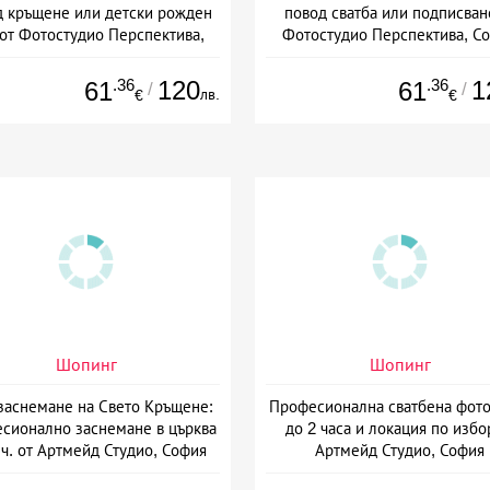
д кръщене или детски рожден
повод сватба или подписван
от Фотостудио Перспектива,
Фотостудио Перспектива, С
София
.36
120
.36
1
61
61
/
/
лв.
€
€
Шопинг
Шопинг
аснемане на Свето Кръщене:
Професионална сватбена фото
сионално заснемане в църква
до 2 часа и локация по избо
 ч. от Артмейд Студио, София
Артмейд Студио, София