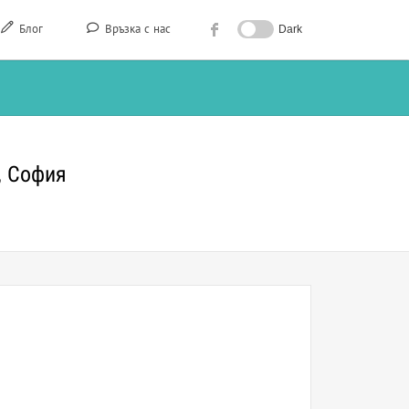
Блог
Връзка с нас
Dark
, София