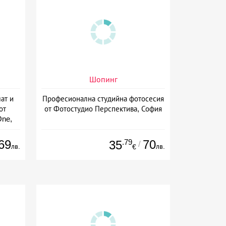
Шопинг
ат и
Професионална студийна фотосесия
от
от Фотостудио Перспектива, София
One,
69
.79
70
35
/
лв.
лв.
€