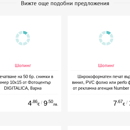
Вижте още подобни предложения
Шопинг
Шопинг
ечатване на 50 бр. снимки в
Широкоформатен печат въ
змер 10х15 от Фотоцентър
винил, PVC фолио или perfo 
DIGITALICA, Варна
от рекламна агенция Number
Варна
.86
.50
.67
4
9
7
/
/
€
лв.
€