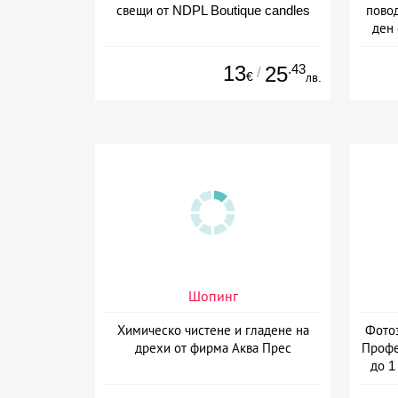
свещи от NDPL Boutique candles
пово
ден 
13
.43
25
/
€
лв.
Шопинг
Химическо чистене и гладене на
Фотоз
дрехи от фирма Аква Прес
Профе
до 1