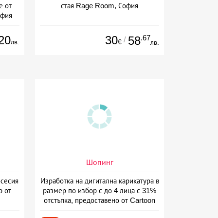
е от
стая Rage Room, София
офия
20
30
.67
58
/
лв.
€
лв.
Шопинг
сесия
Изработка на дигитална карикатура в
р от
размер по избор с до 4 лица с 31%
отстъпка, предоставено от Cartoon
Caricatures