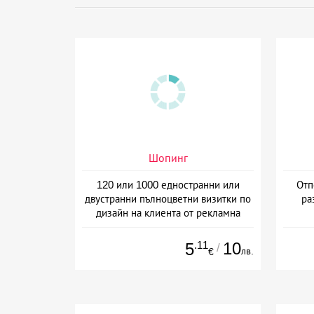
Шопинг
120 или 1000 едностранни или
Отп
двустранни пълноцветни визитки по
ра
дизайн на клиента от рекламна
агенция Number One, Варна
.11
10
5
/
лв.
€