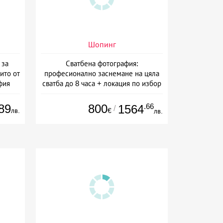
Шопинг
 за
Сватбена фотография:
ито от
професионално заснемане на цяла
фия
сватба до 8 часа + локация по избор
+ безплатна сватбена фотосесия от
Артмейд Студио
89
800
.66
1564
/
лв.
€
лв.