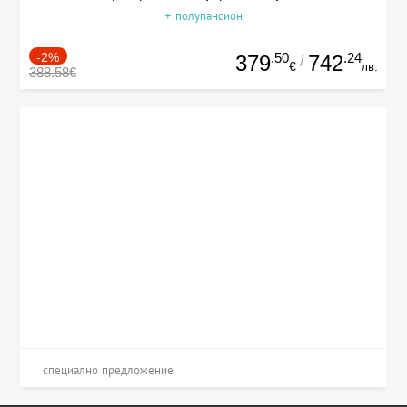
+ полупансион
-2%
.50
.24
379
742
/
€
лв.
388.58€
специално предложение