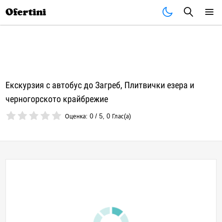
Почивки
Стоки
В града
Всички оферти
Ofertini
Екскурзия с автобус до Загреб, Плитвички езера и
черногорското крайбрежие
Оценка:
0
/
5
,
0
Глас(а)