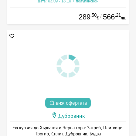
Дата: 03.09 - 18.10 + полупансион
.50
.21
289
566
/
€
лв.
виж офертата
Дубровник
Екскурзия до Хърватия и Черна гора: Загреб, Плитвице,
Трогир, Сплит, Дубровник, Будва