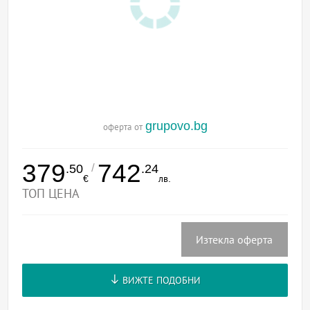
grupovo.bg
оферта от
379
742
/
.50
.24
€
лв.
ТОП ЦЕНА
Изтекла оферта
ВИЖТЕ ПОДОБНИ