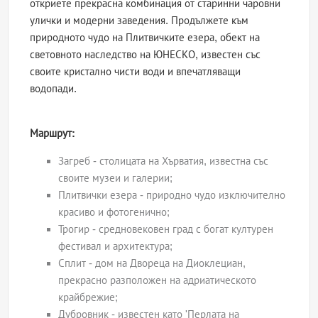
откриете прекрасна комбинация от старинни чаровни
улички и модерни заведения. Продължете към
природното чудо на Плитвичките езера, обект на
световното наследство на ЮНЕСКО, известен със
своите кристално чисти води и впечатляващи
водопади.
Маршрут:
Загреб - столицата на Хърватия, известна със
своите музеи и галерии;
Плитвички езера - природно чудо изключително
красиво и фотогенично;
Трогир - средновековен град с богат културен
фестивал и архитектура;
Сплит - дом на Двореца на Диоклециан,
прекрасно разположен на адриатическото
крайбрежие;
Дубровник - известен като 'Перлата на