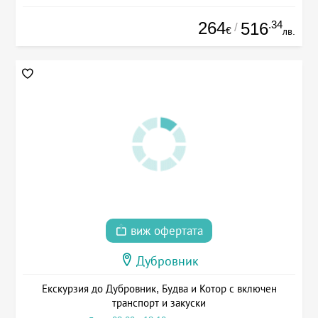
264
.34
516
/
€
лв.
виж офертата
Дубровник
Екскурзия до Дубровник, Будва и Котор с включен
транспорт и закуски