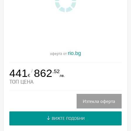
rio.bg
оферта от
441
862
/
.52
€
лв.
ТОП ЦЕНА
Изтекла оферта
ВИЖТЕ ПОДОБНИ