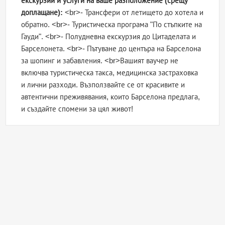
екскурзии и услуги на ваше разположение (срещу
доплащане):
<br>- Трансфери от летището до хотела и
обратно. <br>- Туристическа програма "По стъпките на
Гауди". <br>- Полудневна екскурзия до Цитаделата и
Барселонета. <br>- Пътуване до центъра на Барселона
за шопинг и забавления. <br>Вашият ваучер не
включва туристическа такса, медицинска застраховка
и лични разходи. Възползвайте се от красивите и
автентични преживявания, които Барселона предлага,
и създайте спомени за цял живот!