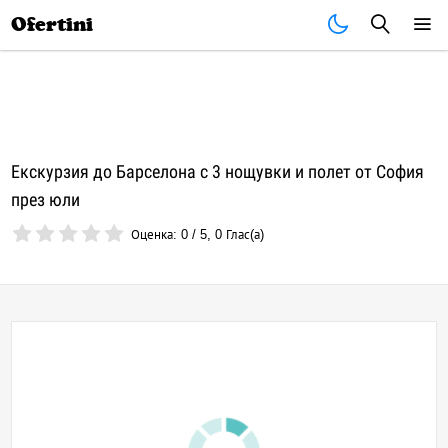
Почивки
Стоки
В града
Всички оферти
Ofertini
Екскурзия до Барселона с 3 нощувки и полет от София
през юли
Оценка:
0
/
5
,
0
Глас(а)