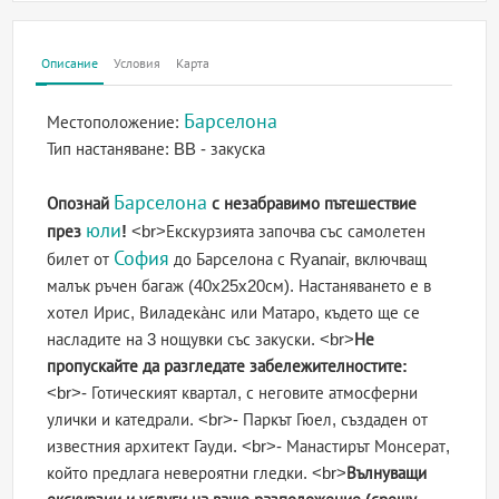
Описание
Условия
Карта
Барселона
Местоположение:
Тип настаняване:
BB - закуска
Барселона
Опознай
с незабравимо пътешествие
юли
през
!
<br>Екскурзията започва със самолетен
София
билет от
до Барселона с Ryanair, включващ
малък ръчен багаж (40x25x20см). Настаняването е в
хотел Ирис, Виладека̀нс или Матаро, където ще се
насладите на 3 нощувки със закуски. <br>
Не
пропускайте да разгледате забележителностите:
<br>- Готическият квартал, с неговите атмосферни
улички и катедрали. <br>- Паркът Гюел, създаден от
известния архитект Гауди. <br>- Манастирът Монсерат,
който предлага невероятни гледки. <br>
Вълнуващи