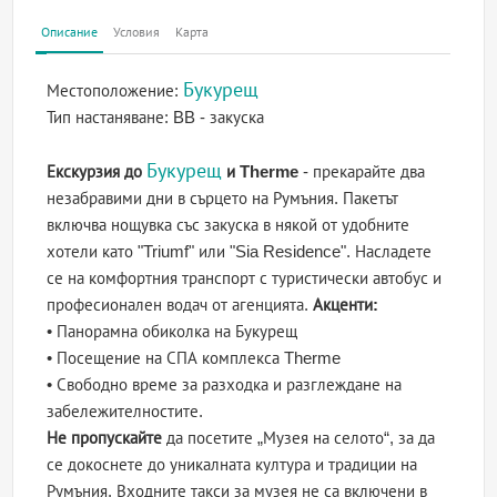
Описание
Условия
Карта
Букурещ
Местоположение:
Тип настаняване:
BB - закуска
Букурещ
Екскурзия до
и Therme
- прекарайте два
незабравими дни в сърцето на Румъния. Пакетът
включва нощувка със закуска в някой от удобните
хотели като "Triumf" или "Sia Residence". Насладете
се на комфортния транспорт с туристически автобус и
професионален водач от агенцията.
Акценти:
• Панорамна обиколка на Букурещ
• Посещение на СПА комплекса Therme
• Свободно време за разходка и разглеждане на
забележителностите.
Не пропускайте
да посетите „Музея на селото“, за да
се докоснете до уникалната култура и традиции на
Румъния. Входните такси за музея не са включени в