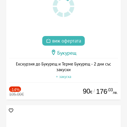
виж офертата
Букурещ
Екскурзия до Букурещ и Термe Букурещ - 2 дни със
закуски
+ закуска
-14%
90
.03
176
/
€
лв.
105.00€