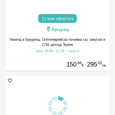
виж офертата
Букурещ
Уикенд в Букурещ: Септемврийска почивка със закуски и
СПА център Терме
Дата: 05.09 - 21.09 + закуска
.84
.02
150
295
/
€
лв.