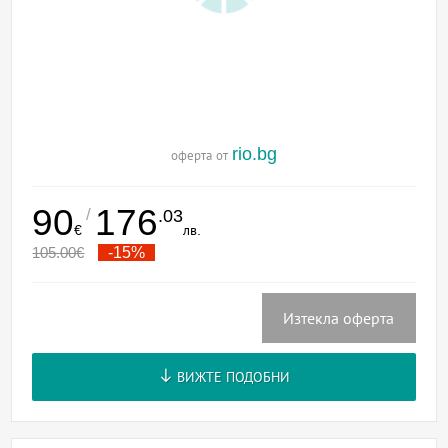
rio.bg
оферта от
90
176
/
.03
€
лв.
105.00
€
-15%
Изтекла оферта
ВИЖТЕ ПОДОБНИ