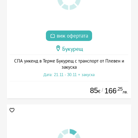
виж офертата
Букурещ
СПА уикенд в Терме Букурещ с транспорт от Плевен и
закуска
Дата: 21.11 - 30.11 + закуска
85
.25
166
/
€
лв.