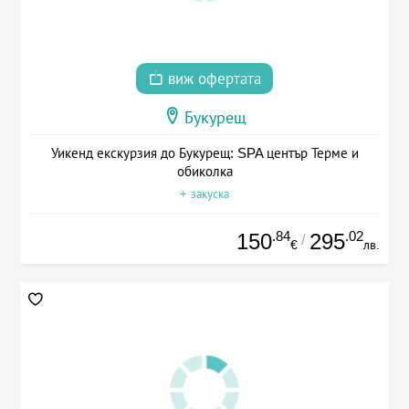
виж офертата
Букурещ
Уикенд екскурзия до Букурещ: SPA център Терме и
обиколка
+ закуска
.84
.02
150
295
/
€
лв.