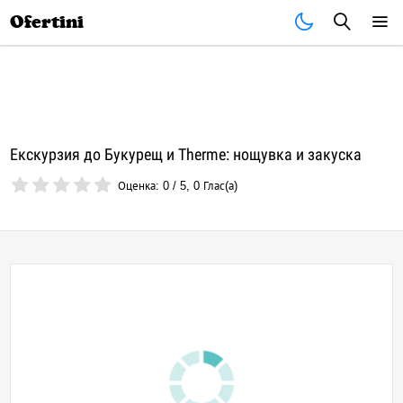
Почивки
Стоки
В града
Всички оферти
Ofertini
Екскурзия до Букурещ и Therme: нощувка и закуска
Оценка:
0
/
5
,
0
Глас(а)