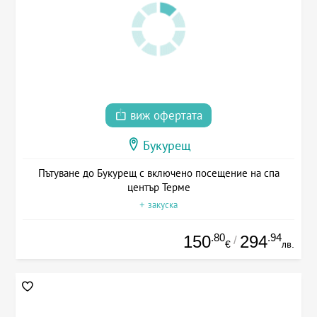
виж офертата
Букурещ
Пътуване до Букурещ с включено посещение на спа
център Терме
+ закуска
.80
.94
150
294
/
€
лв.