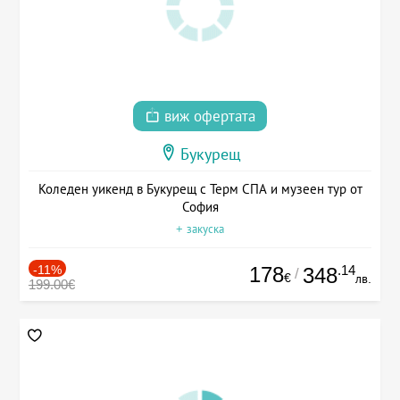
виж офертата
Букурещ
Коледен уикенд в Букурещ с Терм СПА и музеен тур от
София
+ закуска
-11%
178
.14
348
/
€
лв.
199.00€