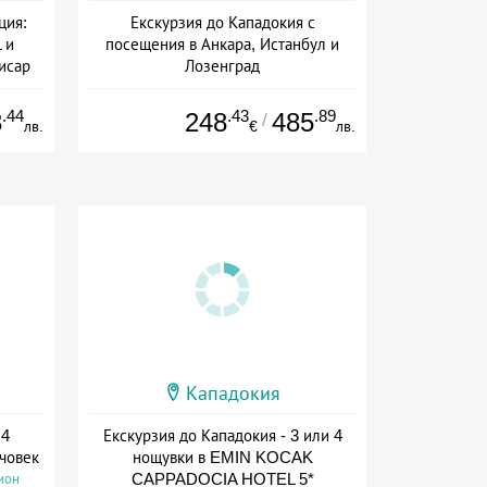
ция:
Екскурзия до Кападокия с
 и
посещения в Анкара, Истанбул и
исар
Лозенград
+ полупансион
ион
.44
.43
.89
3
248
485
/
лв.
€
лв.
Кападокия
 4
Екскурзия до Кападокия - 3 или 4
 човек
нощувки в EMIN KOCAK
CAPPADOCIA HOTEL 5*
ион