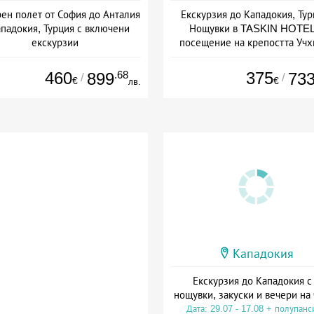
ен полет от София до Анталия
Екскурзия до Кападокия, Тур
ападокия, Турция с включени
Нощувки в TASKIN HOTEL
екскурзии
посещение на крепостта Учх
Кале и Авионас
а: 05.09 - 25.10 + полупансион
Дата: 18.10 - 05.11 + полупанс
460
.68
375
899
73
/
/
€
€
лв.
Кападокия
Екскурзия до Кападокия с
нощувки, закуски и вечери на
Дата: 29.07 - 17.08 + полупанс