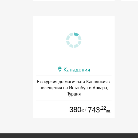
Кападокия
Екскурзия до магичната Кападокия с
посещения на Истанбул и Анкара,
Турция
Дата: 07.09 - 13.09 + полупансион
380
.22
743
/
€
лв.