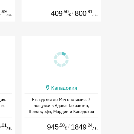
Дата: 18.10 - 05.11 + полупансион
.99
.50
.91
8
409
800
/
лв.
€
лв.
Кападокия
ия:
Екскурзия до Месопотамия: 7
със
нощувки в Адана, Газиантеп,
Шанлъурфа, Мардин и Кападокия
ион
Дата: 18.10 - 05.11 + закуска
.01
.50
.24
0
945
1849
/
лв.
€
лв.