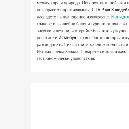
между хора и природа. Невероятните пейзажи н
незабравими преживявания. С
ТА Роял Холидей
Кападо
насладете на пълноценно изживяване.
градове и вълшебни балони туристи от цял свят.
закуски и вечери, и открийте богатото културн
посетите и
Истанбул
- град с богата история и 
разгледате най-известните забележителности и 
Изтокът среща Запада. Подарете си това изключ
гастрономически удоволствия.