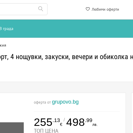
Любими оферти
В града
кия
рт, 4 нощувки, закуски, вечери и обиколка 
grupovo.bg
оферта от
255
498
/
.13
.99
€
лв.
ТОП ЦЕНА