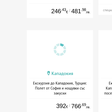
.43
.98
246
481
/
специ
€
лв.
Кападокия
Екскурзия до Кападокия, Турция:
Е
Полет от София и нощувки със
Кап
закуски
посе
Дата: 18.10 - 05.11 + закуска
392
.69
766
/
€
лв.