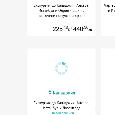
Екскурзия до Кападокия, Анкара,
Чартър
Истанбул и Одрин - 5 дни с
и К
включени нощувки и храна
+ полупансион
Дат
.43
.90
225
440
/
€
лв.
Кападокия
Екскурзия до Кападокия: Анкара,
Истанбул и Лозенград
+ пълен пансион