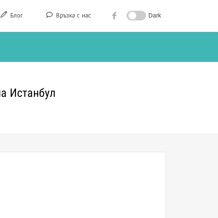
Блог
Връзка с нас
Dark
на Истанбул