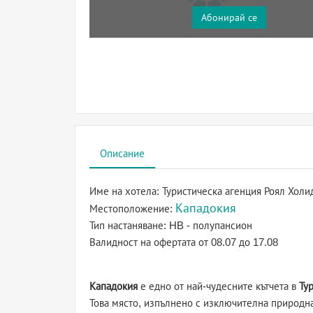
Абонирай се
Описание
Име на хотела:
Туристическа агенция Роял Холи
Кападокия
Местоположение:
Тип настаняване:
HB - полупансион
Валидност на офертата
от 08.07 до 17.08
Кападокия
е едно от най-чудесните кътчета в
Ту
Това място, изпълнено с изключителна природна