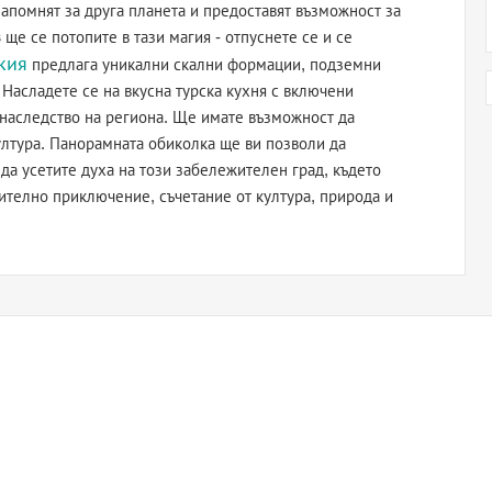
апомнят за друга планета и предоставят възможност за
з
ще се потопите в тази магия - отпуснете се и се
кия
предлага уникални скални формации, подземни
 Насладете се на вкусна турска кухня с включени
о наследство на региона. Ще имате възможност да
култура. Панорамната обиколка ще ви позволи да
да усетите духа на този забележителен град, където
ително приключение, съчетание от култура, природа и