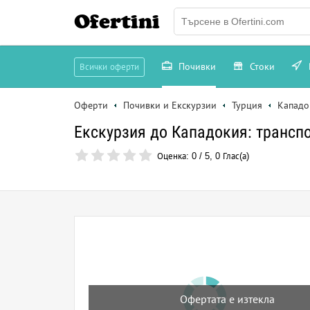
Ofertini
Почивки
Стоки
Всички оферти
Оферти
Почивки и Екскурзии
Турция
Кападо
Екскурзия до Кападокия: транспо
Оценка:
0
/
5
,
0
Глас(а)
Офертата е изтекла