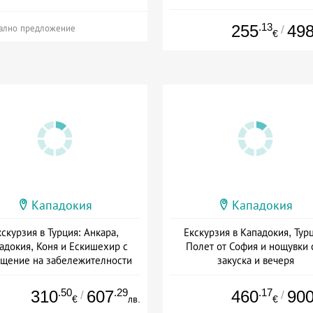
.13
255
49
/
ално предложение
€
Кападокия
Кападокия
кскурзия в Турция: Анкара,
Екскурзия в Кападокия, Турц
адокия, Коня и Ескишехир с
Полет от София и нощувки 
щение на забележителности
закуска и вечеря
+ полупансион
Дата: 23.09 - 30.10 + полупанс
.50
.29
.17
310
607
460
90
/
/
€
лв.
€