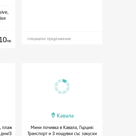
sive,
ise
ive
10
специално предложение
лв.
Кавала
, плаж
Мини почивка в Кавала, Гърция:
 дни/3
Транспорт и 3 нощувки със закуски