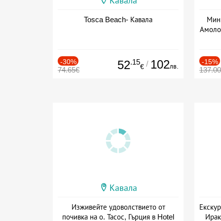
Кавала
Tosca Beach- Кавала
Мини
Амолоф
-30%
.15
102
-15%
52
/
лв.
€
74.65€
137.0
Кавала
Изживейте удоволствието от
Екскур
почивка на о. Тасос, Гърция в Hotel
Ирак