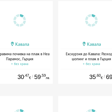
Кавала
Кавала
равима почивка на плаж в Неа
Екскурзия до Кавала: Разход
Парамос, Гърция
шопинг и плаж в Гърция
+ без храна
+ без храна
.47
.59
.60
30
59
35
6
/
/
€
лв.
€