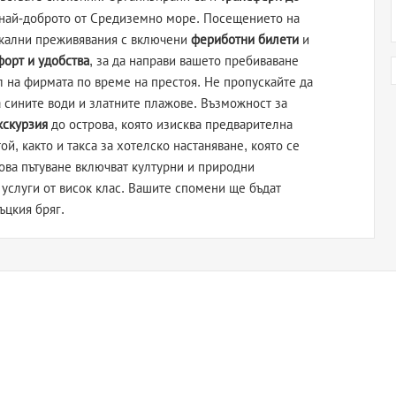
е най-доброто от Средиземно море. Посещението на
икални преживявания с включени
фериботни билети
и
орт и удобства
, за да направи вашето пребиваване
 на фирмата по време на престоя. Не пропускайте да
а сините води и златните плажове. Възможност за
кскурзия
до острова, която изисква предварителна
й, както и такса за хотелско настаняване, която се
ова пътуване включват културни и природни
услуги от висок клас. Вашите спомени ще бъдат
ъцкия бряг.