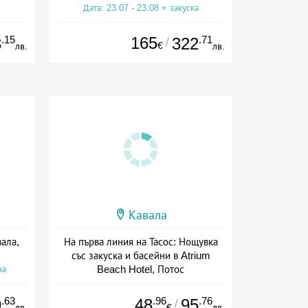
Дата: 23.07 - 23.08 + закуска
.15
165
.71
3
322
/
€
лв.
лв.
Кавала
ала,
На първа линия на Тасос: Нощувка
със закуска и басейни в Atrium
Beach Hotel, Потос
на
Дата: 17.05 - 30.09 + закуска
.63
.96
.76
9
48
95
/
лв.
€
лв.