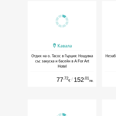
Кавала
Отдих на о. Тасос в Гърция: Нощувка
Незаб
със закуска и басейн в A For Art
Hotel
Дата: 03.06 - 07.10 + закуска
.72
.01
77
152
/
€
лв.