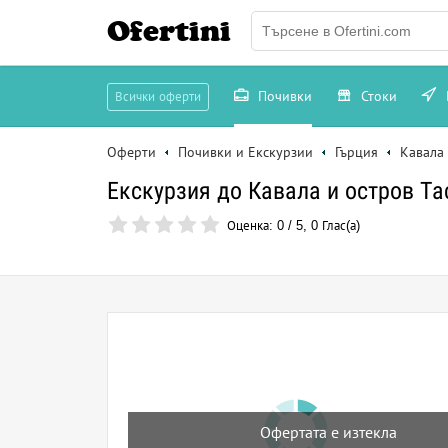
Ofertini
Почивки
Стоки
Всички оферти
Оферти
Почивки и Екскурзии
Гърция
Кавала
Екскурзия до Кавала и остров Тас
Оценка:
0
/
5
,
0
Глас(а)
Офертата е изтекла