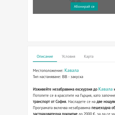
Абонирай се
Описание
Условия
Карта
Кавала
Местоположение:
Тип настаняване:
BB - закуска
Кавала
Изживейте незабравима екскурзия до
и
Потопете се в красотите на Гърция, като започ
транспорт от София
. Насладете се на
две нощувк
Програмата включва незабравима
пешеходна об
застрахователна покритие
до 2000 €, за да се ч