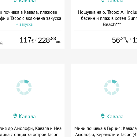
Кавала
Кавала
 почивка в Кавала, плажове
Нощувка на о. Тасос: All Inclu
и и Тасос с включена закуска
басейн и плаж в хотел Sunr
Beach***
+ закуска
Дата: 15.05 - 01.10 + all inclus
117
.83
.24
1
228
56
/
/
€
лв.
€
0€
Кавала
Кавала
зия до Амо̀лофи, Кавала и Неа
Мини почивка в Гърция: Кавала
лица с опция за остров Тасос
Амолофи, Керамоти и Тасос (4