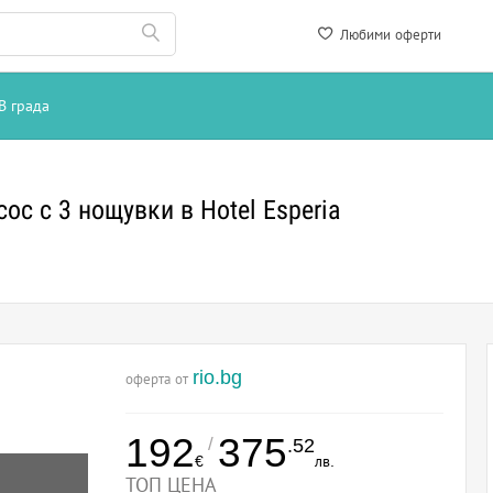
Любими оферти
В града
ос с 3 нощувки в Hotel Esperia
rio.bg
оферта от
192
375
/
.52
€
лв.
ТОП ЦЕНА