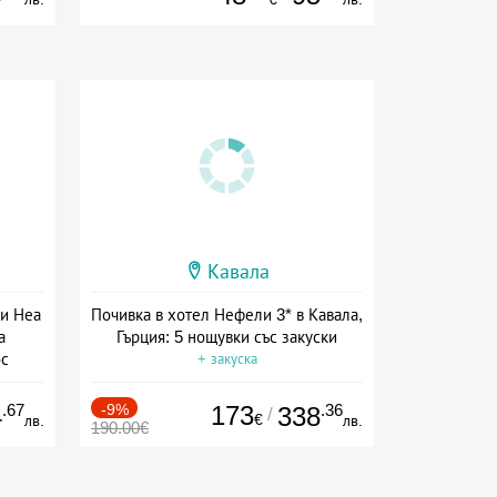
Кавала
 и Неа
Почивка в хотел Нефели 3* в Кавала,
а
Гърция: 5 нощувки със закуски
ос
+ закуска
.67
-9%
173
.36
4
338
/
€
лв.
лв.
190.00€