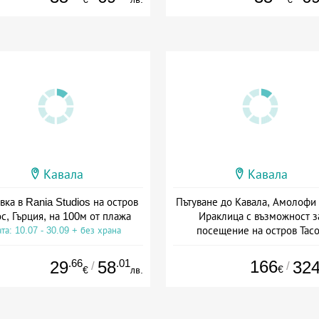
Кавала
Кавала
ка в Rania Studios на остров
Пътуване до Кавала, Амолофи
ос, Гърция, на 100м от плажа
Ираклица с възможност з
посещение на остров Тас
та: 10.07 - 30.09 + без храна
+ закуска
.66
.01
166
29
58
32
/
/
€
€
лв.