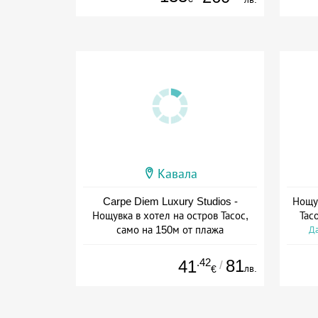
Кавала
Carpe Diem Luxury Studios -
Нощув
Нощувка в хотел на остров Тасос,
Тас
само на 150м от плажа
Да
Дата: 01.06 - 30.09 + без храна
.42
81
41
/
лв.
€