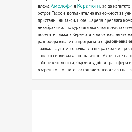
Амолофи
Керамоти
плажа
и
, за да изпитат
остров Тасос е допълнителна възможност за ун
пристанищни такси. Hotel Esperia предлага
комф
незабравимо. Екскурзията включва представител
посетите плажа в Керамоти и да се насладите н
разнообразяване на програмата с
целодневна е
заявка. Паузите включват лични разходи и престо
заплаща индивидуално на място. Акцентите на т
забележителности, бързи и удобни трансфери и 
озарени от топлото гостоприемство и чара на гр