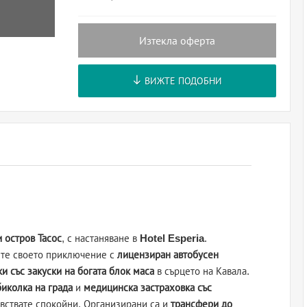
Изтекла оферта
ВИЖТЕ ПОДОБНИ
 остров Тасос
, с настаняване в
Hotel Esperia
.
нете своето приключение с
лицензиран автобусен
и със закуски на богата блок маса
в сърцето на Кавала.
иколка на града
и
медицинска застраховка със
увствате спокойни. Организирани са и
трансфери до