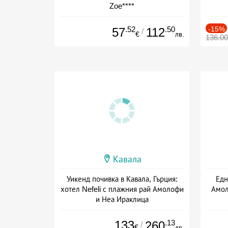
Zoe****
Дата: 05.07 - 28.09 + закуска
.52
.50
-15%
57
112
/
€
лв.
136.0
Кавала
Уикенд почивка в Кавала, Гърция:
Едн
хотел Nefeli с плажния рай Амолофи
Амол
и Неа Ираклица
Дата: 31.07 - 20.09 + закуска
Да
133
.13
260
/
€
лв.