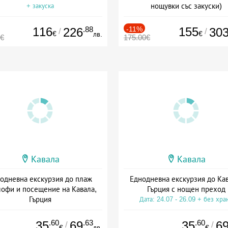
нощувки със закуски)
+ закуска
+ закуска
116
.88
-11%
155
226
30
/
/
€
€
лв.
0€
175.00€
Кавала
Кавала
одневна екскурзия до плаж
Еднодневна екскурзия до Кав
офи и посещение на Кавала,
Гърция с нощен преход
Гърция
Дата: 24.07 - 26.09 + без хра
та: 24.07 - 26.09 + без храна
.60
.63
.60
35
69
35
6
/
/
€
лв.
€