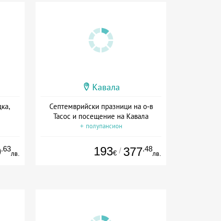
Кавала
ка,
Септемврийски празници на о-в
Тасос и посещение на Кавала
+ полупансион
.63
193
.48
9
377
/
€
лв.
лв.