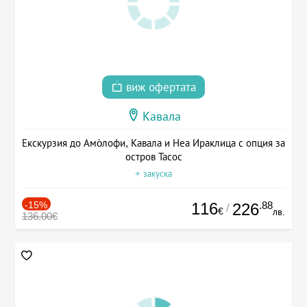
виж офертата
Кавала
Екскурзия до Амо̀лофи, Кавала и Неа Ираклица с опция за
остров Тасос
+ закуска
-15%
116
.88
226
/
€
лв.
136.00€