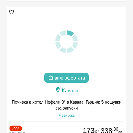
виж офертата
Кавала
Почивка в хотел Нефели 3* в Кавала, Гърция: 5 нощувки
със закуски
+ закуска
-9%
173
.36
338
/
€
лв.