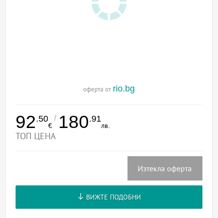
rio.bg
оферта от
92
180
/
.50
.91
€
лв.
ТОП ЦЕНА
Изтекла оферта
ВИЖТЕ ПОДОБНИ