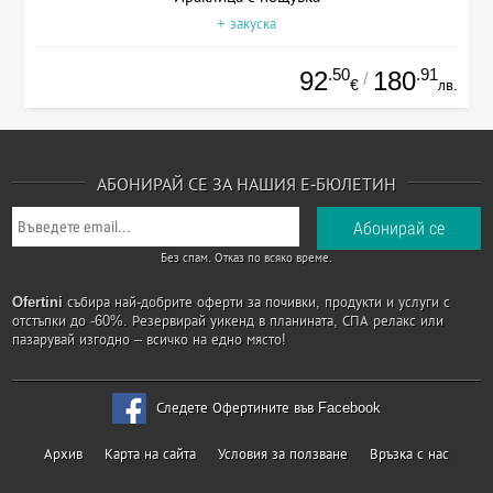
+ закуска
.50
.91
92
180
/
€
лв.
АБОНИРАЙ СЕ ЗА НАШИЯ Е-БЮЛЕТИН
Без спам. Отказ по всяко време.
Ofertini
събира най-добрите оферти за почивки, продукти и услуги с
отстъпки до -60%. Резервирай уикенд в планината, СПА релакс или
пазарувай изгодно – всичко на едно място!
Следете Офертините във Facebook
Архив
Карта на сайта
Условия за ползване
Връзка с нас