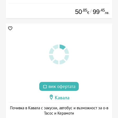
.85
.45
50
99
/
€
лв.
виж офертата
Кавала
Почивка в Кавала с закуски, автобус и възможност за о-в
Тасос и Керамоти