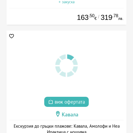
+ закуска
.50
.78
163
319
/
€
лв.
виж офертата
Кавала
Екскурзия до гръцки плажове: Кавала, Амолофи и Неа
Ираклица с нощувка