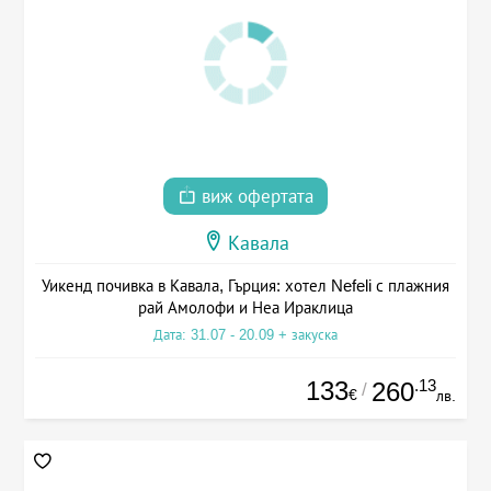
виж офертата
Кавала
Уикенд почивка в Кавала, Гърция: хотел Nefeli с плажния
рай Амолофи и Неа Ираклица
Дата: 31.07 - 20.09 + закуска
133
.13
260
/
€
лв.