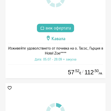
виж офертата
Кавала
Изживейте удоволствието от почивка на о. Тасос, Гърция в
Hotel Zoe****
Дата: 05.07 - 28.09 + закуска
.52
.50
57
112
/
€
лв.