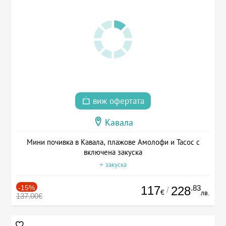
виж офертата
Кавала
Мини почивка в Кавала, плажове Амолофи и Тасос с
включена закуска
+ закуска
-15%
117
.83
228
/
€
лв.
137.00€