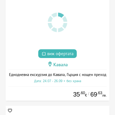
виж офертата
Кавала
Еднодневна екскурзия до Кавала, Гърция с нощен преход
Дата: 24.07 - 26.09 + без храна
.60
.63
35
69
/
€
лв.