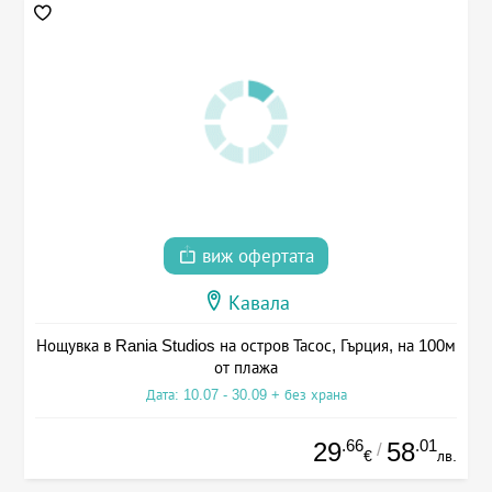
виж офертата
Кавала
Нощувка в Rania Studios на остров Тасос, Гърция, на 100м
от плажа
Дата: 10.07 - 30.09 + без храна
.66
.01
29
58
/
€
лв.