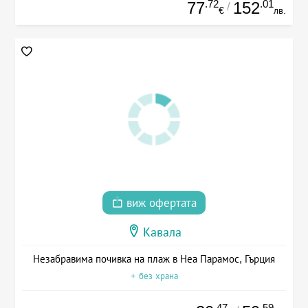
.72
.01
77
152
/
€
лв.
виж офертата
Кавала
Незабравима почивка на плаж в Неа Парамос, Гърция
+ без храна
.47
.59