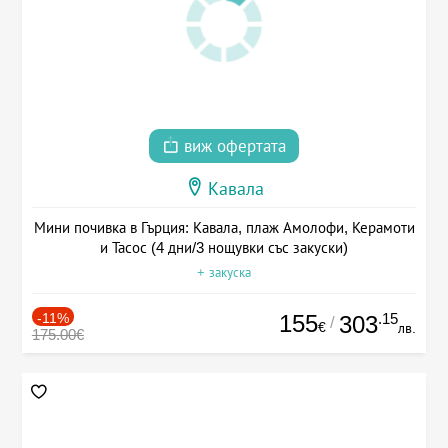
виж офертата
Кавала
Мини почивка в Гърция: Кавала, плаж Амолофи, Керамоти
и Тасос (4 дни/3 нощувки със закуски)
+ закуска
-11%
155
.15
303
/
€
лв.
175.00€