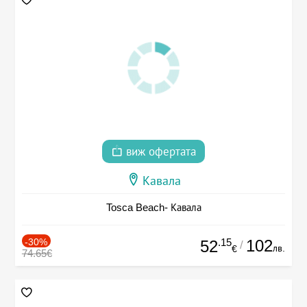
виж офертата
Кавала
Tosca Beach- Кавала
-30%
.15
102
52
/
лв.
€
74.65€