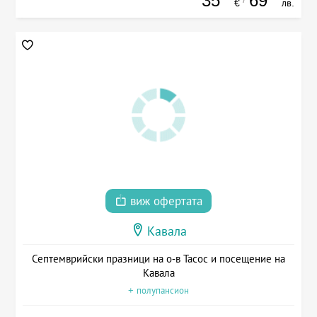
35
69
€
лв.
виж офертата
Кавала
Септемврийски празници на о-в Тасос и посещение на
Кавала
+ полупансион