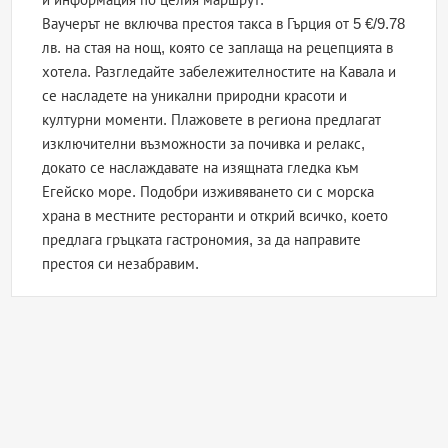
Ваучерът не включва престоя такса в Гърция от 5 €/9.78
лв. на стая на нощ, която се заплаща на рецепцията в
хотела. Разгледайте забележителностите на Кавала и
се насладете на уникални природни красоти и
културни моменти. Плажовете в региона предлагат
изключителни възможности за почивка и релакс,
докато се наслаждавате на изящната гледка към
Егейско море. Подобри изживяването си с морска
храна в местните ресторанти и открий всичко, което
предлага гръцката гастрономия, за да направите
престоя си незабравим.