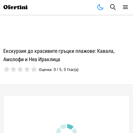
Почивки
Стоки
В града
Всички оферти
Ofertini
Екскурзия до красивите гръцки плажове: Кавала,
Амолофи и Неа Ираклица
Оценка:
0
/
5
,
0
Глас(а)