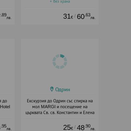
+ без храна
.89
31
.63
7
60
/
€
лв.
лв.
Одрин
я до
Екскурзия до Одрин със спирка на
Hotel
мол MARGI и посещение на
църквата Св. св. Константин и Елена
+ без храна
.95
25
.90
4
48
/
€
лв.
лв.