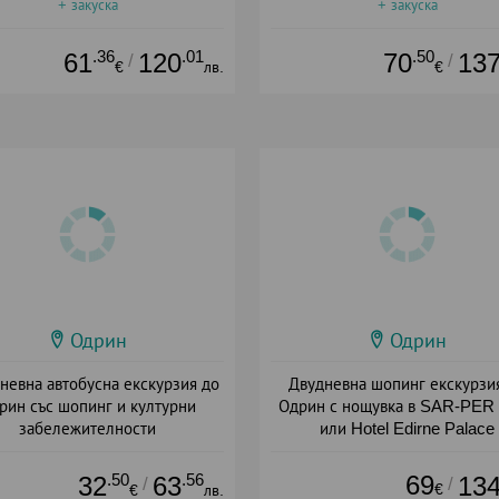
+ закуска
+ закуска
.36
.01
.50
61
120
70
13
/
/
€
лв.
€
Одрин
Одрин
невна автобусна екскурзия до
Двудневна шопинг екскурзи
рин със шопинг и културни
Одрин с нощувка в SAR-PER 
забележителности
или Hotel Edirne Palace
+ без храна
+ закуска
.50
.56
69
32
63
13
/
/
€
€
лв.