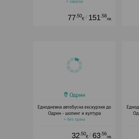
+ закуска
.50
.58
77
151
/
€
лв.
Одрин
Еднодневна автобусна екскурзия до
Еднод
Одрин - шопинг и култура
Од
+ без храна
.50
.56
32
63
/
€
лв.