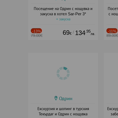
Посещение на Одрин с нощувка и
Посет
закуска в хотел Sar-Per 3*
с нощ
+ закуска
-13%
69
.95
-11%
134
/
€
лв.
79.00€
89.00€
Одрин
Екскурзия и шопинг в турския
Екску
Текърдаг и Одрин с нощувка
заб