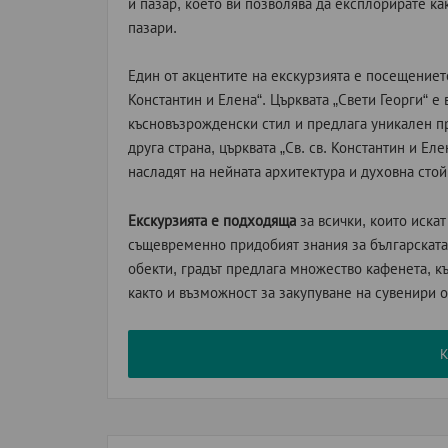
и пазар, което ви позволява да експлорирате ка
пазари.
Един от акцентите на екскурзията е посещение
Константин и Елена“. Църквата „Свети Георги“ е
късновъзрожденски стил и предлага уникален пр
друга страна, църквата „Св. св. Константин и Е
насладят на нейната архитектура и духовна стой
Екскурзията е подходяща
за всички, които искат
същевременно придобият знания за българската 
обекти, градът предлага множество кафенета, к
както и възможност за закупуване на сувенири 