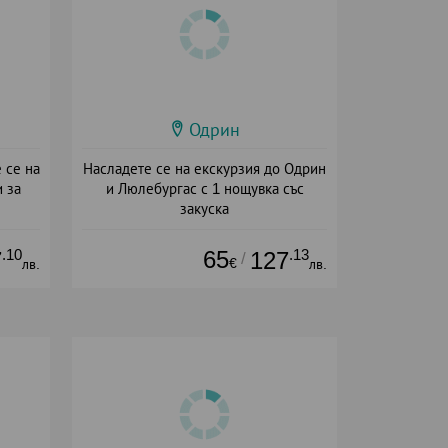
Одрин
 се на
Насладете се на екскурзия до Одрин
 за
и Люлебургас с 1 нощувка със
закуска
+ закуска
.10
65
.13
7
127
/
€
лв.
лв.