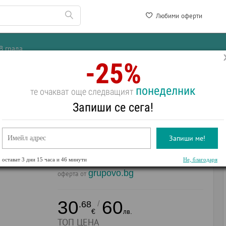
Любими оферти
В града
-25%
понеделник
те очакват още следващият
 в Турция за културно изживяване
Запиши се сега!
Запиши ме!
остават
3 дни 15 часа и 46 минути
Не, благодаря
grupovo.bg
оферта от
30
60
/
.68
€
лв.
ТОП ЦЕНА