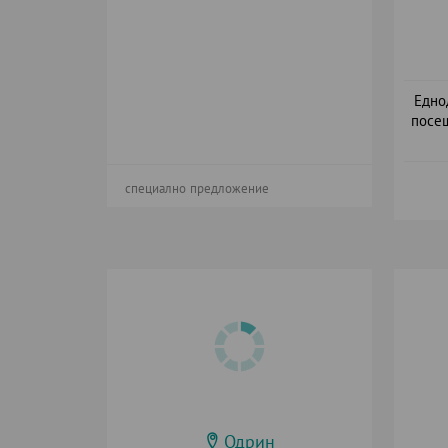
Едно
посещ
специално предложение
Одрин