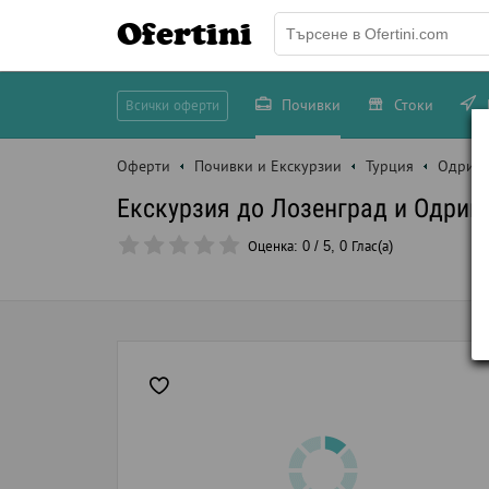
Ofertini
Почивки
Стоки
Всички оферти
Оферти
Почивки и Екскурзии
Турция
Одрин
Екскурзия до Лозенград и Одрин
Оценка:
0
/
5
,
0
Глас(а)