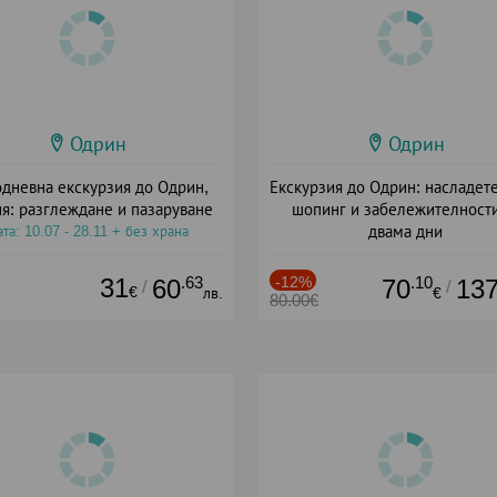
Одрин
Одрин
дневна екскурзия до Одрин,
Екскурзия до Одрин: насладете
ия: разглеждане и пазаруване
шопинг и забележителности
двама дни
та: 10.07 - 28.11 + без храна
+ закуска
31
.63
-12%
.10
60
70
13
/
/
€
лв.
€
80.00€