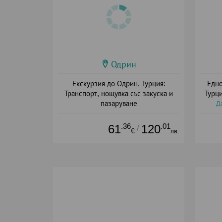
Одрин
Екскурзия до Одрин, Турция:
Едно
Транспорт, нощувка със закуска и
Турц
пазаруване
Да
Дата: 10.07 - 19.12 + закуска
.36
.01
61
120
/
€
лв.