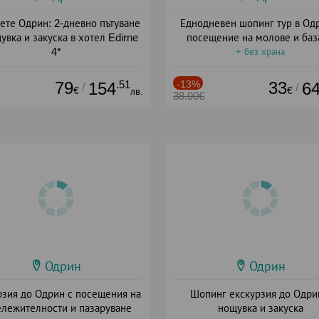
ете Одрин: 2-дневно пътуване
Еднодневен шопинг тур в Од
увка и закуска в хотел Edirne
посещение на молове и баз
4*
+ без храна
+ закуска
79
.51
-13%
33
154
6
/
/
€
€
лв.
38.00€
Одрин
Одрин
рзия до Одрин с посещения на
Шопинг екскурзия до Одри
ележителности и пазаруване
нощувка и закуска