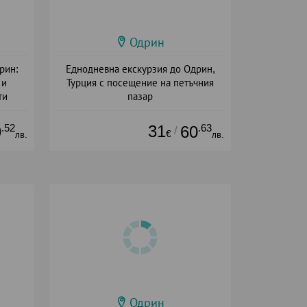
Одрин
рин:
Еднодневна екскурзия до Одрин,
 и
Турция с посещение на петъчния
ти
пазар
Дата: 09.07 - 18.12 + без храна
.52
31
.63
9
60
/
€
лв.
лв.
Одрин