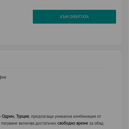
КЪМ ОФЕРТАТА
фия
о
Одрин, Турция
, предлагаща уникална комбинация от
 пътуване включва достатъчно
свободно време
за обяд