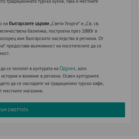
кто традиционната турска кухня, така и местните
то на
българските църкви
„Свети Георги“ и „Св. св.
 величествена базилика, построена през 1880г в
озорец към българското наследство в региона. От
лена“ предоставя възможност на посетителите да се
ност.
Одрин
 да се потопят в културата на
, като
история и влияние в региона. Освен културните
ъдето да се насладите на традиционно турско кафе,
от местните магазини.
КЪМ ОФЕРТАТА