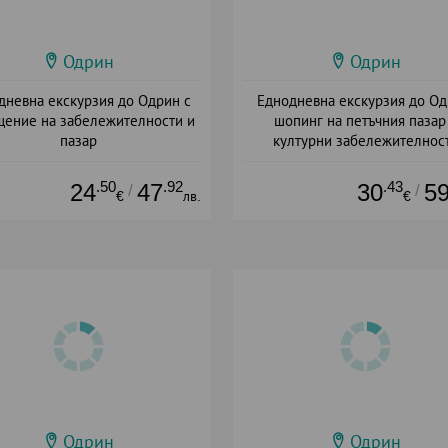
Одрин
Одрин
дневна екскурзия до Одрин с
Еднодневна екскурзия до Од
ение на забележителности и
шопинг на петъчния пазар
пазар
културни забележителнос
+ без храна
+ без храна
.50
.92
.43
24
47
30
5
/
/
€
лв.
€
Одрин
Одрин