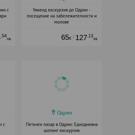
рин с
Уикенд екскурзия до Одрин -
ари
посещение на забележителности и
молове
+ закуска
.54
65
.13
4
127
/
€
лв.
лв.
Одрин
н с
Петъчен пазар в Одрин: Еднодневна
шопинг екскурзия