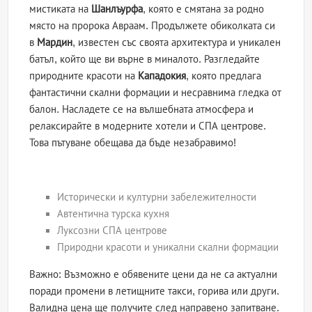
мистиката на
Шанлъурфа
, която е смятана за родно
място на пророка Авраам. Продължете обиколката си
в
Мардин
, известен със своята архитектура и уникален
батъл, който ще ви върне в миналото. Разгледайте
природните красоти на
Кападокия
, която предлага
фантастични скални формации и несравнима гледка от
балон. Насладете се на вълшебната атмосфера и
релаксирайте в модерните хотели и СПА центрове.
Това пътуване обещава да бъде незабравимо!
Исторически и културни забележителности
Автентична турска кухня
Луксозни СПА центрове
Природни красоти и уникални скални формации
Важно: Възможно е обявените цени да не са актуални
поради промени в летищните такси, горива или други.
Валидна цена ще получите след направено запитване.