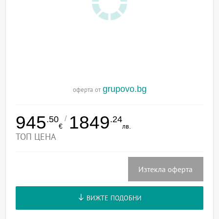
grupovo.bg
оферта от
945
1849
/
.50
.24
€
лв.
ТОП ЦЕНА
Изтекла оферта
ВИЖТЕ ПОДОБНИ