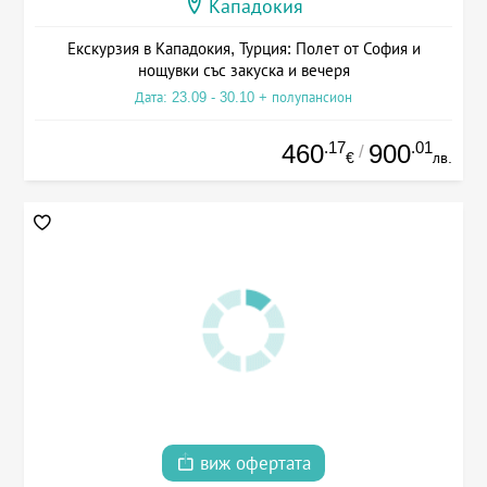
Кападокия
Екскурзия в Кападокия, Турция: Полет от София и
нощувки със закуска и вечеря
Дата: 23.09 - 30.10 + полупансион
.17
.01
460
900
/
€
лв.
виж офертата