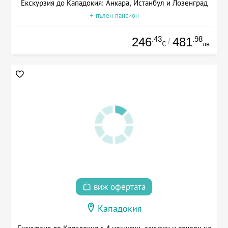
Екскурзия до Кападокия: Анкара, Истанбул и Лозенград
+ пълен пансион
.43
.98
246
481
/
€
лв.
виж офертата
Кападокия