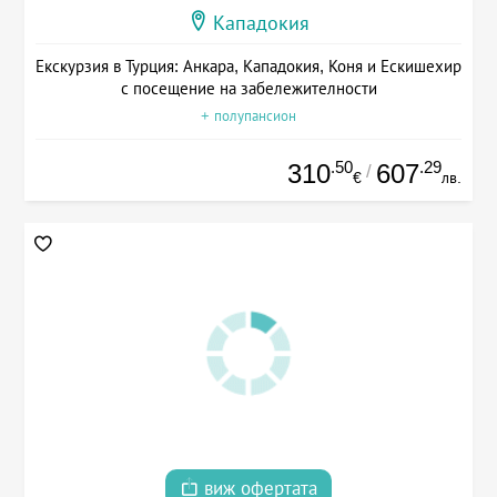
Кападокия
Екскурзия в Турция: Анкара, Кападокия, Коня и Ескишехир
с посещение на забележителности
+ полупансион
.50
.29
310
607
/
€
лв.
виж офертата