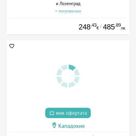
и Лозенград
+ полупансион
.43
.89
248
485
/
€
лв.
виж офертата
Кападокия