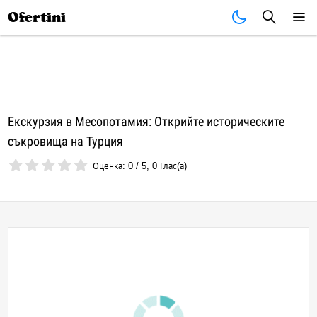
Почивки
Стоки
В града
Всички оферти
Ofertini
Екскурзия в Месопотамия: Открийте историческите
съкровища на Турция
Оценка:
0
/
5
,
0
Глас(а)