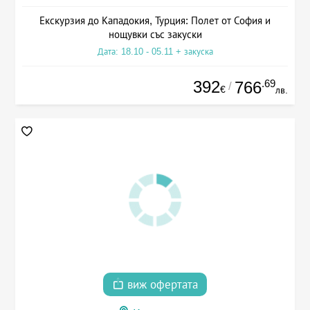
Екскурзия до Кападокия, Турция: Полет от София и
нощувки със закуски
Дата: 18.10 - 05.11 + закуска
392
.69
766
/
€
лв.
виж офертата