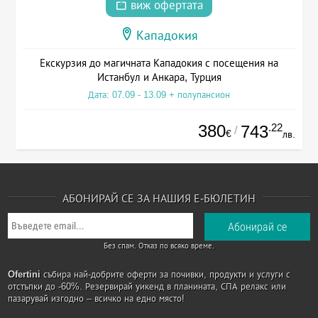
виж офертата
Кападокия
Екскурзия до магичната Кападокия с посещения на
Истанбул и Анкара, Турция
Дата: 07.09 - 13.09 + полупансион
380
.22
743
/
€
лв.
АБОНИРАЙ СЕ ЗА НАШИЯ Е-БЮЛЕТИН
Без спам. Отказ по всяко време.
Ofertini
събира най-добрите оферти за почивки, продукти и услуги с
отстъпки до -60%. Резервирай уикенд в планината, СПА релакс или
пазарувай изгодно – всичко на едно място!