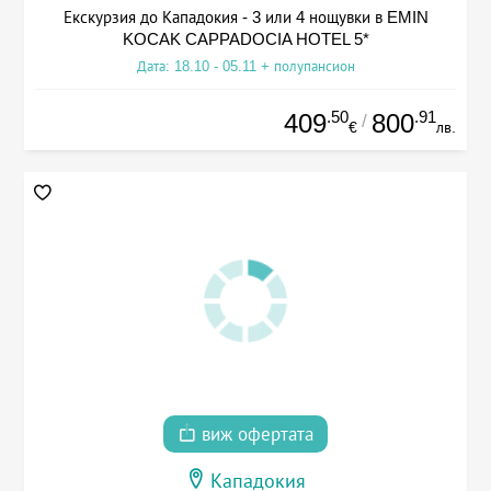
Екскурзия до Кападокия - 3 или 4 нощувки в EMIN
KOCAK CAPPADOCIA HOTEL 5*
Дата: 18.10 - 05.11 + полупансион
.50
.91
409
800
/
€
лв.
виж офертата
Кападокия