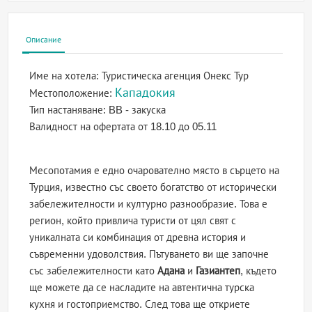
Описание
Име на хотела:
Туристическа агенция Онекс Тур
Кападокия
Местоположение:
Тип настаняване:
BB - закуска
Валидност на офертата
от 18.10 до 05.11
Месопотамия е едно очарователно място в сърцето на
Турция, известно със своето богатство от исторически
забележителности и културно разнообразие. Това е
регион, който привлича туристи от цял свят с
уникалната си комбинация от древна история и
съвременни удоволствия. Пътуването ви ще започне
със забележителности като
Адана
и
Газиантеп
, където
ще можете да се насладите на автентична турска
кухня и гостоприемство. След това ще откриете