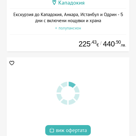
Кападокия
Екскурзия до Кападокия, Анкара, Истанбул и Одрин - 5
дни с включени нощувки и храна
+ полупансион
.43
.90
225
440
/
€
лв.
виж офертата