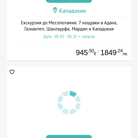
Кападокия
Екскурзия до Месопотамия: 7 нощувки в Адана,
Газиантеп, Шанлъурфа, Мардин и Кападокия
Дата: 18.10 - 05.11 + закуска
.50
.24
945
1849
/
€
лв.