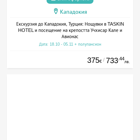
Кападокия
Екскурзия до Кападокия, Турция: Нощувки в TASKIN
HOTEL и посещение на крепостта Учхисар Кале и
Авионас
Дата: 18.10 - 05.11 + полупансион
375
.44
733
/
€
лв.