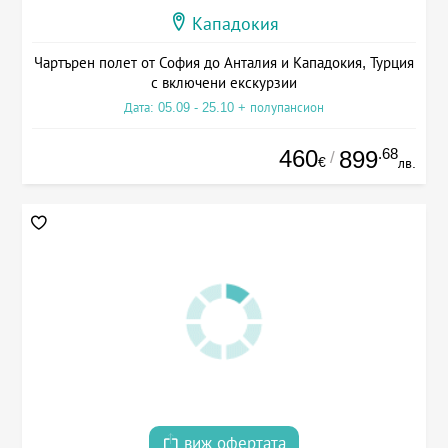
Кападокия
Чартърен полет от София до Анталия и Кападокия, Турция
с включени екскурзии
Дата: 05.09 - 25.10 + полупансион
460
.68
899
/
€
лв.
виж офертата