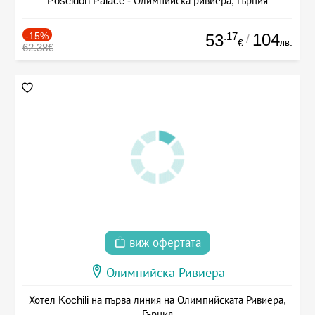
Poseidon Palace - Олимпийска ривиера, Гърция
-15%
.17
104
53
/
лв.
€
62.38€
виж офертата
Олимпийска Ривиера
Хотел Kochili на първа линия на Олимпийската Ривиера,
Гърция