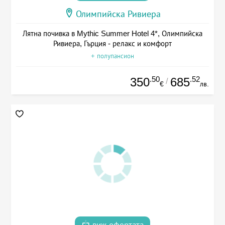
Олимпийска Ривиера
Лятна почивка в Mythic Summer Hotel 4*, Олимпийска
Ривиера, Гърция - релакс и комфорт
+ полупансион
.50
.52
350
685
/
€
лв.