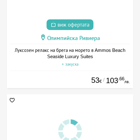
виж офертата
Олимпийска Ривиера
Луксозен релакс на брега на морето в Ammos Beach
Seaside Luxury Suites
+ закуска
53
.66
103
/
€
лв.