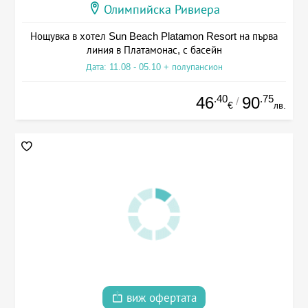
Олимпийска Ривиера
Нощувка в хотел Sun Beach Platamon Resort на първа
линия в Платамонас, с басейн
Дата: 11.08 - 05.10 + полупансион
.40
.75
46
90
/
€
лв.
виж офертата