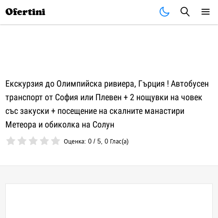
Почивки
Стоки
В града
Всички оферти
Ofertini
Екскурзия до Олимпийска ривиера, Гърция ! Автобусен
транспорт от София или Плевен + 2 нощувки на човек
със закуски + посещение на скалните манастири
Метеора и обиколка на Солун
Оценка:
0
/
5
,
0
Глас(а)