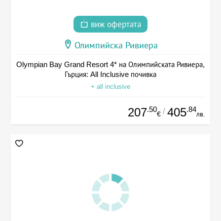
виж офертата
Олимпийска Ривиера
Olympian Bay Grand Resort 4* на Олимпийската Ривиера,
Гърция: All Inclusive почивка
+ all inclusive
.50
.84
207
405
/
€
лв.