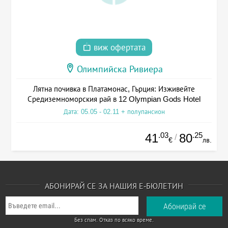
виж офертата
Олимпийска Ривиера
Лятна почивка в Платамонас, Гърция: Изживейте
Средиземноморския рай в 12 Olympian Gods Hotel
Дата: 05.05 - 02.11 + полупансион
.03
.25
41
80
/
€
лв.
АБОНИРАЙ СЕ ЗА НАШИЯ Е-БЮЛЕТИН
Без спам. Отказ по всяко време.