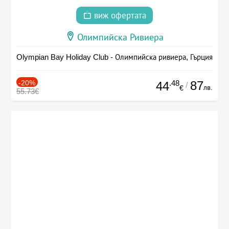
виж офертата
Олимпийска Ривиера
Olympian Bay Holiday Club - Олимпийска ривиера, Гърция
-20%
.48
87
44
/
лв.
€
55.73€