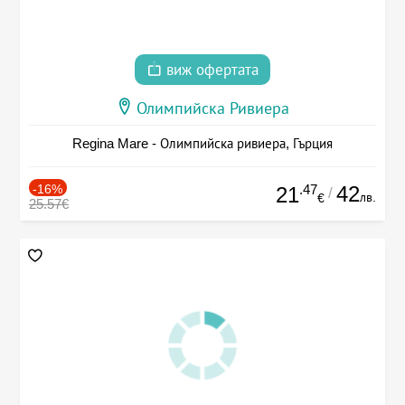
виж офертата
Олимпийска Ривиера
Regina Mare - Олимпийска ривиера, Гърция
-16%
.47
42
21
/
лв.
€
25.57€