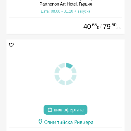
Parthenon Art Hotel, Гърция
Дата: 08.08 - 31.10 + закуска
.65
.50
40
79
/
€
лв.
виж офертата
Олимпийска Ривиера