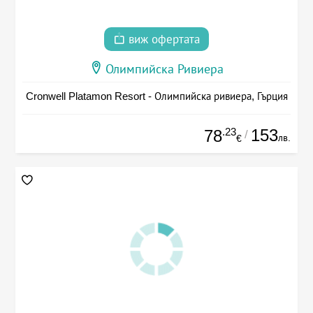
виж офертата
Олимпийска Ривиера
Cronwell Platamon Resort - Олимпийска ривиера, Гърция
.23
153
78
/
лв.
€