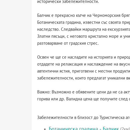
исторически забележителности.
Балчик е прекрасно кътче на Черноморския бряг
Ботаническата градина, известни със своята пр
наследство. Следвайки маршрута на екскурзията
Златни пясъци, с неговото кристално море и ун
разтоварване от градския стрес.
Освен че ще се насладите на историята и прир
отдадете на релаксация и наслаждение на вкусн
автентични ястия, приготвени с местни продукт
забележителности, които предлагат уникални вк
Важно: Възможно е обявените цени да не са акт
горива или др. Валидна цена ще получите след 
Забележителности в близост до Туристическа а
Ботаническа градина - Балчик
(2км