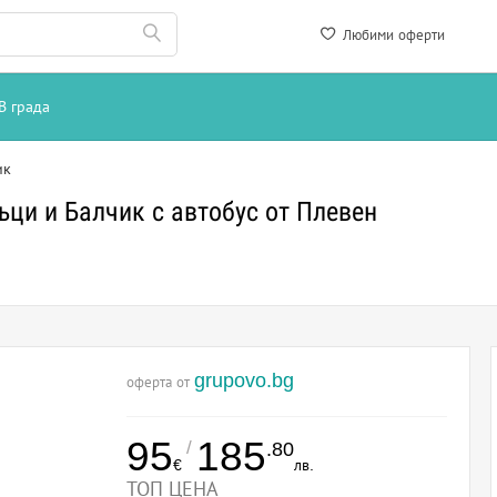
Любими оферти
В града
ик
ъци и Балчик с автобус от Плевен
grupovo.bg
оферта от
95
185
/
.80
€
лв.
ТОП ЦЕНА