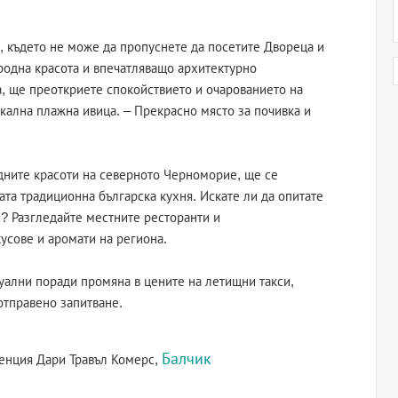
, където не може да пропуснете да посетите Двореца и
иродна красота и впечатляващо архитектурно
, ще преоткриете спокойствието и очарованието на
икална плажна ивица. – Прекрасно място за почивка и
одните красоти на северното Черноморие, ще се
ата традиционна българска кухня. Искате ли да опитате
и? Разгледайте местните ресторанти и
усове и аромати на региона.
уални поради промяна в цените на летищни такси,
отправено запитване.
Балчик
генция Дари Травъл Комерс,
)