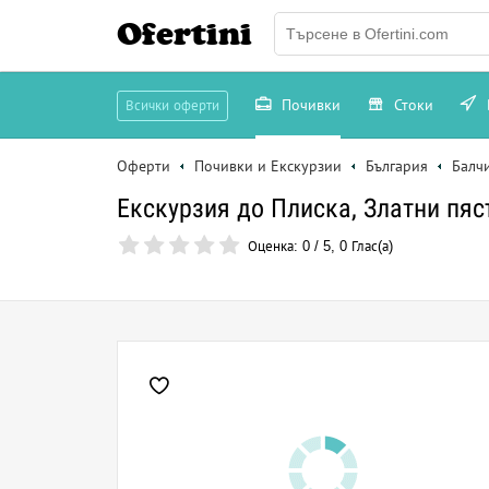
Ofertini
Почивки
Стоки
Всички оферти
Оферти
Почивки и Екскурзии
България
Балч
Екскурзия до Плиска, Златни пяс
Оценка:
0
/
5
,
0
Глас(а)