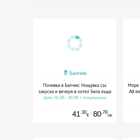
Балчик
Почивка в Балчик: Нощувка със
Море 
закуска и вечеря в хотел Бяла къща
All i
Дата: 01.06 - 30.09 + полупансион
Дат
.30
.78
41
80
/
€
лв.