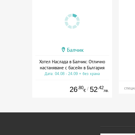
Балчик
Хотел Наслада в Балчик: Отлично
настаняване с басейн в България
Дата: 04.08 - 24.09 + без храна
.80
.42
26
52
/
специ
€
лв.