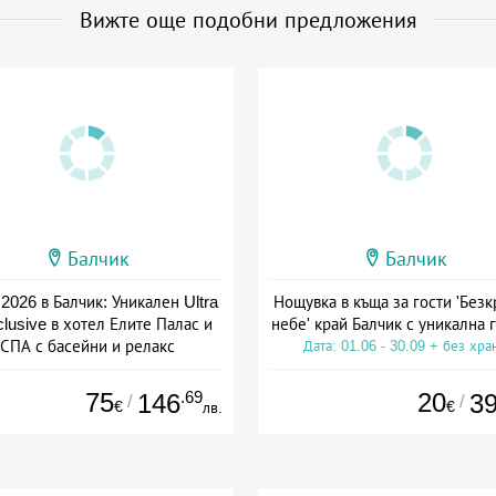
Вижте още подобни предложения
Балчик
Балчик
2026 в Балчик: Уникален Ultra
Нощувка в къща за гости 'Без
nclusive в хотел Елите Палас и
небе' край Балчик с уникална 
СПА с басейни и релакс
Дата: 01.06 - 30.09 + без хра
а: 05.08 - 25.08 + all inclusive
75
.69
20
146
3
/
/
€
€
лв.