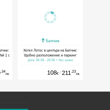
Балчик
лчик:
Хотел Лотос в центъра на Балчик:
ай 1 с
Удобно разположение и паркинг
Дата: 06.08 - 29.08 + без храна
на
.34
108
.23
9
211
/
€
лв.
лв.