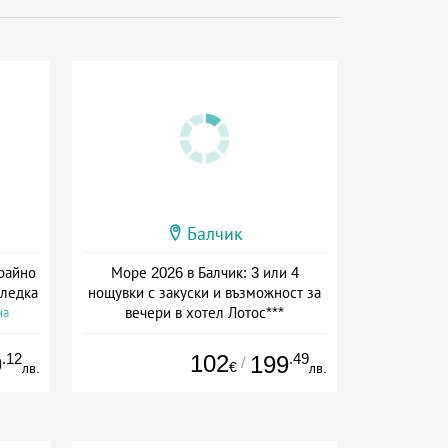
Балчик
крайно
Море 2026 в Балчик: 3 или 4
гледка
нощувки с закуски и възможност за
вечери в хотел Лотос***
на
Дата: 01.08 - 30.09 + закуска
.12
102
.49
9
199
/
€
лв.
лв.