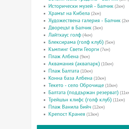
Исторически музей - Балчик
(2км)
Храмът на Кибела
(2км)
Художествена галерия - Балчик
(2к
Дворецът в Балчик
(3км)
Лайтхаус голф
(4км)
Блексирама (голф клуб)
(5км)
Къмпинг Свети Георги
(7км)
Плаж Албена
(9км)
Аквамания (аквапарк)
(10км)
Плаж Балтата
(10км)
Конна база Албена
(10км)
Текето - село Оброчище
(10км)
Балтата (поддържан резерват)
(11к
Трейшън клифс (голф клуб)
(11км)
Плаж Ванила Бийч
(12км)
Крепост Кранея
(13км)