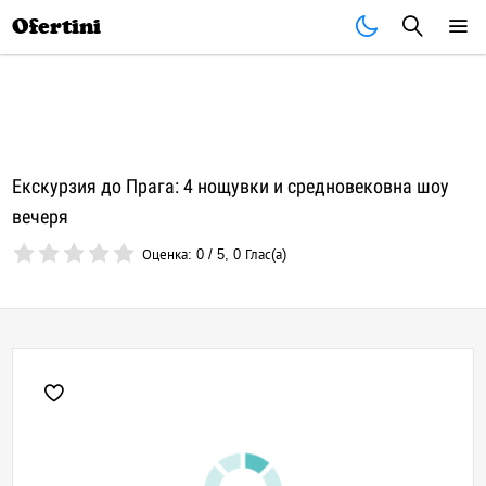
Почивки
Стоки
В града
Всички оферти
Ofertini
Екскурзия до Прага: 4 нощувки и средновековна шоу
вечеря
Оценка:
0
/
5
,
0
Глас(а)