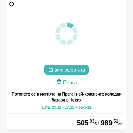
виж офертата
Прага
Потопете се в магията на Прага: най-красивите коледни
базари в Чехия
Дата: 29.11 - 17.12 + закуска
.93
.51
505
989
/
€
лв.