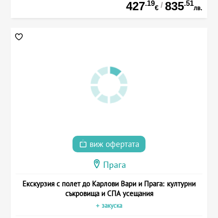
.19
.51
427
835
/
€
лв.
виж офертата
Прага
Екскурзия с полет до Карлови Вари и Прага: културни
съкровища и СПА усещания
+ закуска