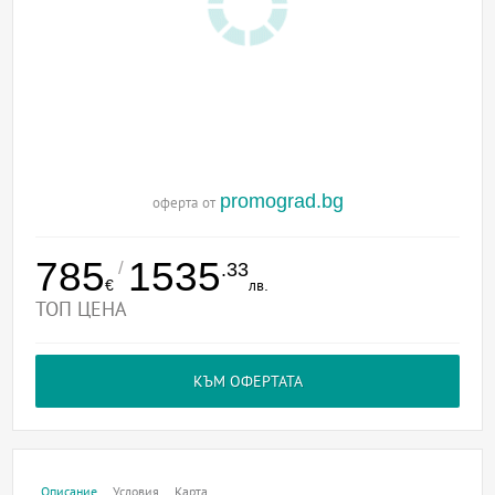
promograd.bg
оферта от
785
1535
/
.33
€
лв.
ТОП ЦЕНА
КЪМ ОФЕРТАТА
Описание
Условия
Карта