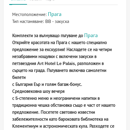
Прага
Местоположение:
Тип настаняване:
BB - закуска
Прага
Комплекти за вълнуващо пътуване до
Открийте красотата на Прага с нашето специално
предложение за екскурзия! Насладете се на
четири
незабравими нощувки с включени закуски в
петзвездния Art Hotel Le Palais
, разположен в
сърцето на града. Пътуването включва
самолетни
билети
с България Еър и голям багаж-бонус
.
Средновековна шоу вечеря
с 5-степенно меню и неограничени напитки
в
традиционна чешка обстановка също е част от нашето
предложение.
Посетете световно известни
забележителности като бароковата библиотека на
Клементинум
и
астрономическата кула
. Разходете се