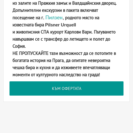
из
залите на Пражкия замък и Валдщайнския дворец
.
Допълнителни екскурзии в пакета включват
Пилзен
посещение на г.
, родното място на
известната бира Pilsner Urquell
и живописния СПА курорт Карлови Вари
.
Пътуването
навършвам се с трансфер до летището и полет до
София
.
НЕ ПРОПУСКАЙТЕ тази възможност да се потопите в
богатата история на Прага
, да опитате
невероятна
чешка бира и кухня
и да изживеете впечатляващи
моменти от културното наследство на града!
КЪМ ОФЕРТАТА