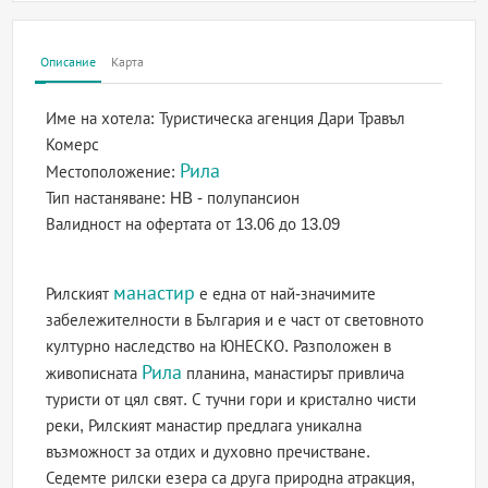
Описание
Карта
Име на хотела:
Туристическа агенция Дари Травъл
Комерс
Рила
Местоположение:
Тип настаняване:
HB - полупансион
Валидност на офертата
от 13.06 до 13.09
манастир
Рилският
е една от най-значимите
забележителности в България и е част от световното
културно наследство на ЮНЕСКО. Разположен в
Рила
живописната
планина, манастирът привлича
туристи от цял свят. С тучни гори и кристално чисти
реки, Рилският манастир предлага уникална
възможност за отдих и духовно пречистване.
Седемте рилски езера са друга природна атракция,