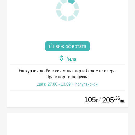
виж офертата
Рила
Екскурзия до Рилския манастир и Седемте езера:
Транспорт и нощувка
Дата: 27.06 - 13.09 + полупансион
105
.36
205
/
€
лв.