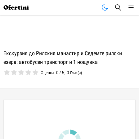
Почивки
Стоки
В града
Всички оферти
Ofertini
Екскурзия до Рилския манастир и Седемте рилски
езера: автобусен транспорт и 1 нощувка
Оценка:
0
/
5
,
0
Глас(а)