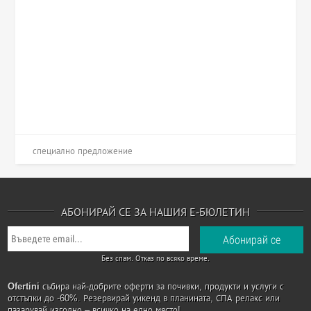
специално предложение
АБОНИРАЙ СЕ ЗА НАШИЯ Е-БЮЛЕТИН
Без спам. Отказ по всяко време.
Ofertini
събира най-добрите оферти за почивки, продукти и услуги с
отстъпки до -60%. Резервирай уикенд в планината, СПА релакс или
пазарувай изгодно – всичко на едно място!