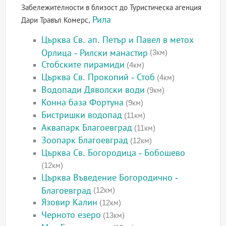
Забележителности в близост до Туристическа агенция
Рила
Дари Травъл Комерс,
Църква Св. ап. Петър и Павел в метох
Орлица - Рилски манастир
(3км)
Стобските пирамиди
(4км)
Църква Св. Прокопий - Стоб
(4км)
Водопади Дяволски води
(9км)
Конна база Фортуна
(9км)
Бистришки водопад
(11км)
Аквапарк Благоевград
(11км)
Зоопарк Благоевград
(12км)
Църква Св. Богородица - Бобошево
(12км)
Църква Въведение Богородично -
Благоевград
(12км)
Язовир Калин
(12км)
Черното езеро
(13км)