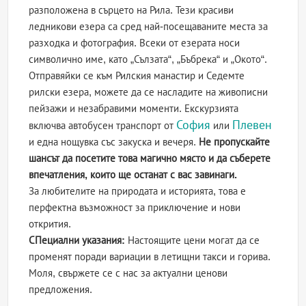
разположена в сърцето на Рила. Тези красиви
ледникови езера са сред най-посещаваните места за
разходка и фотография. Всеки от езерата носи
символично име, като „Сълзата“, „Бъбрека“ и „Окото“.
Отправяйки се към Рилския манастир и Седемте
рилски езера, можете да се насладите на живописни
пейзажи и незабравими моменти. Екскурзията
София
Плевен
включва автобусен транспорт от
или
и една нощувка със закуска и вечеря.
Не пропускайте
шансът да посетите това магично място и да съберете
впечатления, които ще останат с вас завинаги.
За любителите на природата и историята, това е
перфектна възможност за приключение и нови
открития.
СПециални указания:
Настоящите цени могат да се
променят поради вариации в летищни такси и горива.
Моля, свържете се с нас за актуални ценови
предложения.