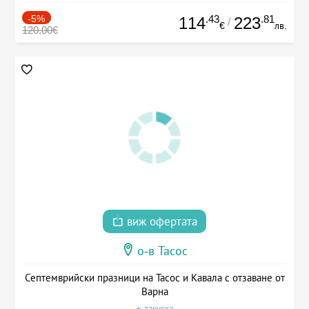
-5%
.43
.81
114
223
/
€
лв.
120.00€
виж офертата
о-в Тасос
Септемврийски празници на Тасос и Кавала с отзаване от
Варна
+ закуска