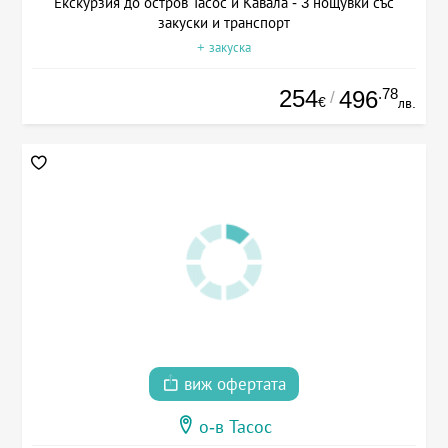
Екскурзия до остров Тасос и Кавала - 3 нощувки със
закуски и транспорт
+ закуска
254
.78
496
/
€
лв.
виж офертата
о-в Тасос