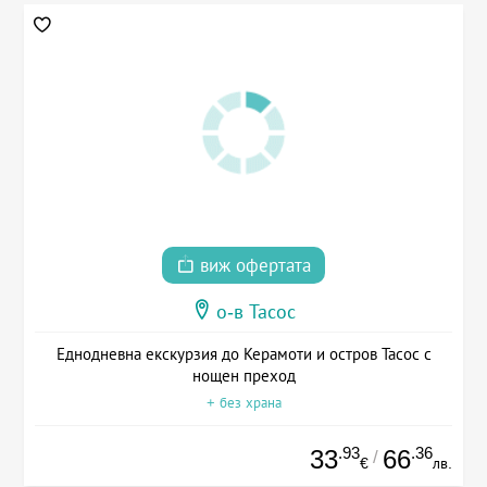
виж офертата
о-в Тасос
Еднодневна екскурзия до Керамоти и остров Тасос с
нощен преход
+ без храна
.93
.36
33
66
/
€
лв.