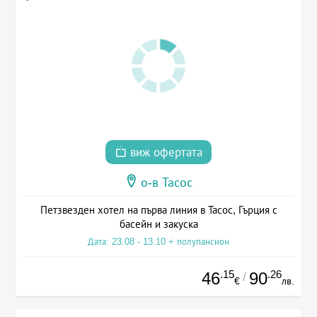
виж офертата
о-в Тасос
Петзвезден хотел на първа линия в Тасос, Гърция с
басейн и закуска
Дата: 23.08 - 13.10 + полупансион
.15
.26
46
90
/
€
лв.