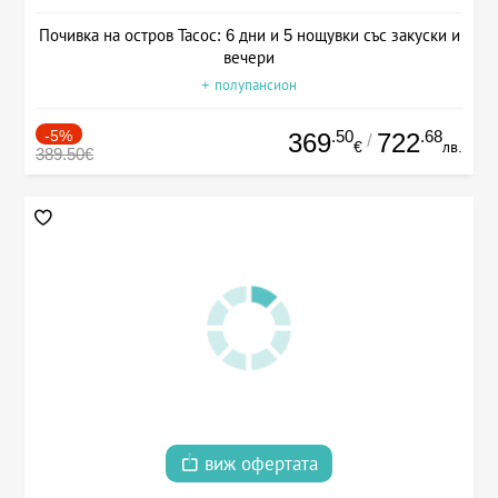
Почивка на остров Тасос: 6 дни и 5 нощувки със закуски и
вечери
+ полупансион
-5%
.50
.68
369
722
/
€
лв.
389.50€
виж офертата