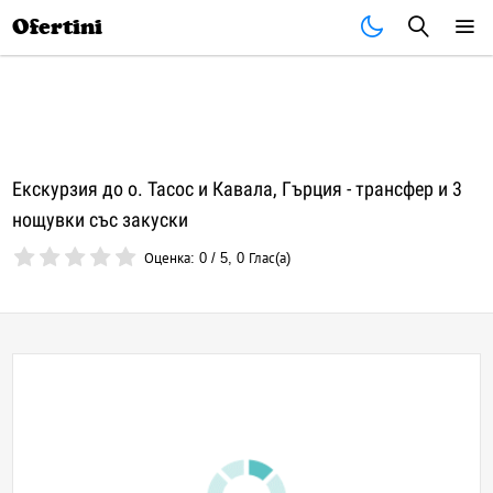
Почивки
Стоки
В града
Всички оферти
Ofertini
Екскурзия до о. Тасос и Кавала, Гърция - трансфер и 3
нощувки със закуски
Оценка:
0
/
5
,
0
Глас(а)