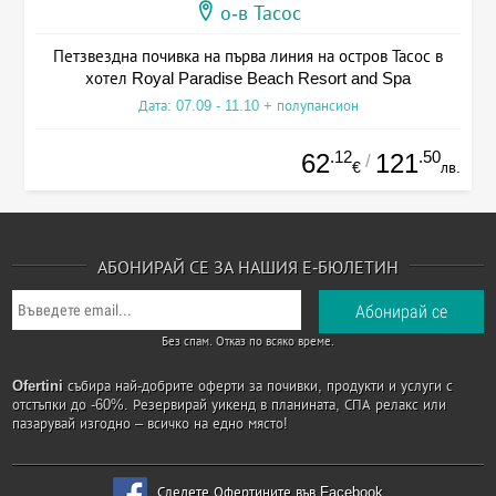
о-в Тасос
Петзвездна почивка на първа линия на остров Тасос в
хотел Royal Paradise Beach Resort and Spa
Дата: 07.09 - 11.10 + полупансион
.12
.50
62
121
/
€
лв.
АБОНИРАЙ СЕ ЗА НАШИЯ Е-БЮЛЕТИН
Без спам. Отказ по всяко време.
Ofertini
събира най-добрите оферти за почивки, продукти и услуги с
отстъпки до -60%. Резервирай уикенд в планината, СПА релакс или
пазарувай изгодно – всичко на едно място!
Следете Офертините във Facebook