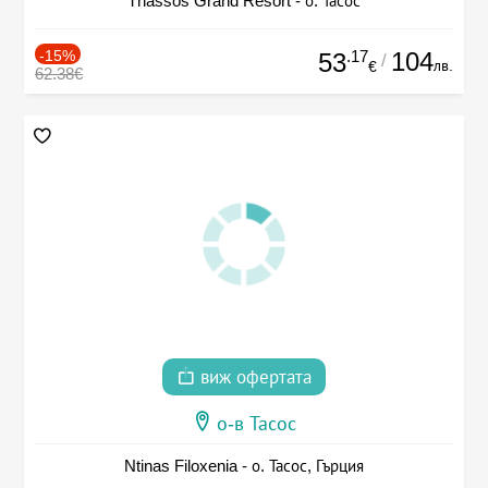
Thassos Grand Resort - о. Тасос
-15%
.17
104
53
/
лв.
€
62.38€
виж офертата
о-в Тасос
Ntinas Filoxenia - о. Тасос, Гърция