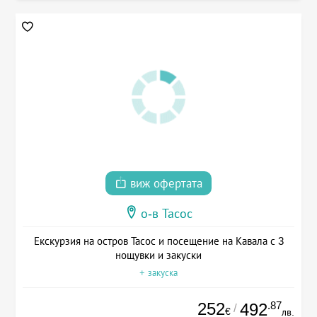
виж офертата
о-в Тасос
Екскурзия на остров Тасос и посещение на Кавала с 3
нощувки и закуски
+ закуска
252
.87
492
/
€
лв.