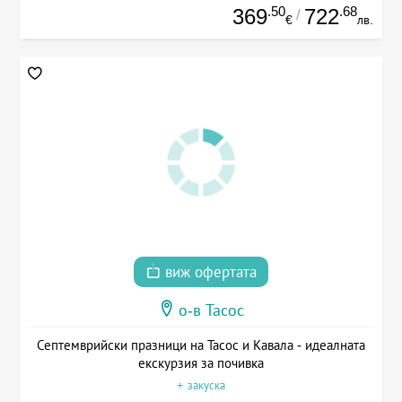
.50
.68
369
722
/
€
лв.
виж офертата
о-в Тасос
Септемврийски празници на Тасос и Кавала - идеалната
екскурзия за почивка
+ закуска