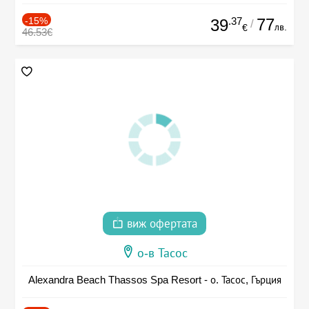
-15%
.37
77
39
/
лв.
€
46.53€
виж офертата
о-в Тасос
Alexandra Beach Thassos Spa Resort - о. Тасос, Гърция