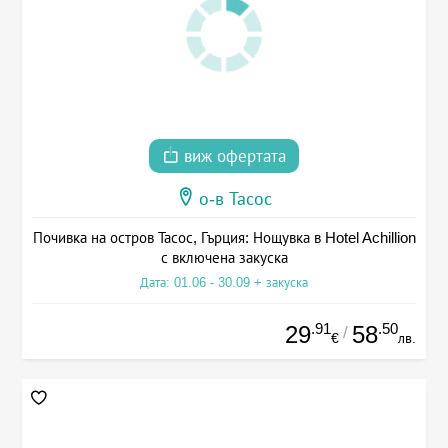
виж офертата
о-в Тасос
Почивка на остров Тасос, Гърция: Нощувка в Hotel Achillion
с включена закуска
Дата: 01.06 - 30.09 + закуска
.91
.50
29
58
/
€
лв.