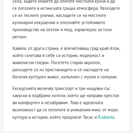
села, където можете да опитате местната кухня и да
се потопите в истинската гръцка атмосфера. Разходете
се из тесните улички, насладете се на местните
кулинарни изкушения и опознайте устойчивото
производство на зехтин и мед, характерно за този
регион.
Кавала, от друга страна, е впечатляващ град край Атон,
който съчетава в себе си история, модерност и
живописни гледки. Посетете стария акропол,
разходете се из пристанището и се насладете на
богатия културен живот, изпълнен с музеи и галерии.
Екскурзията включва транспорт и три нощувки със
закуски в подбрани хотели, което ще направи престоя
ви комфортен и незабравим. Това е идеалната
възможност да се потопите в уникалния микс от море,
Кавала
култура и история, който предлагат Тасос и
.