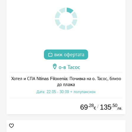
виж офертата
о-в Тасос
Хотел и СПА Ntinas Filoxenia: Почивка на о. Тасос, близо
до плажа
Дата: 22.05 - 30.09 + полупансион
.28
.50
69
135
/
€
лв.