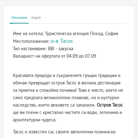
Описание
Карта
Име на хотела:
Туристическа агенция Поход, София
о-в Тасос
Местоположение:
Тип настаняване:
BB - закуска
Валидност на офертата
от 04.09 до 07.09
Красивата природа и съхранените гръцки традиции и
обичаи превръщат остров Тасос в желана дестинация
за приятна и спокойна почивка! Това е място, което не
само предлага великолепни плажове, но и културно
наследство, което вековете са запазили.
Остров Тасос
ще ви плени с кристално чистите си води, зеленина и
архитектурни чудеса.
Тасос е известен със своите автентични планински