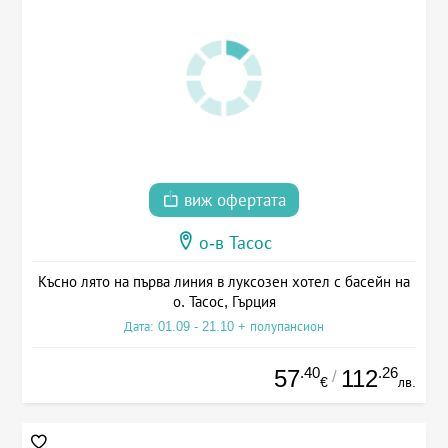
виж офертата
о-в Тасос
Късно лято на първа линия в луксозен хотел с басейн на
о. Тасос, Гърция
Дата: 01.09 - 21.10 + полупансион
.40
.26
57
112
/
€
лв.