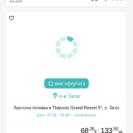
41.42€
виж офертата
о-в Тасос
Луксозна почивка в Thassos Grand Resort 5*, о. Тасос
Дата: 15.06 - 30.09 + полупансион
.26
.50
68
133
/
€
лв.