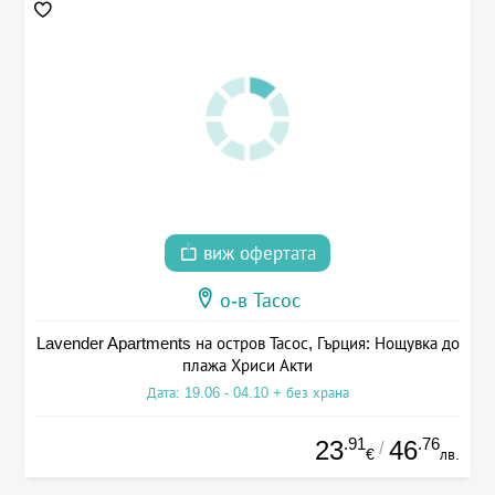
виж офертата
о-в Тасос
Lavender Apartments на остров Тасос, Гърция: Нощувка до
плажа Хриси Акти
Дата: 19.06 - 04.10 + без храна
.91
.76
23
46
/
€
лв.