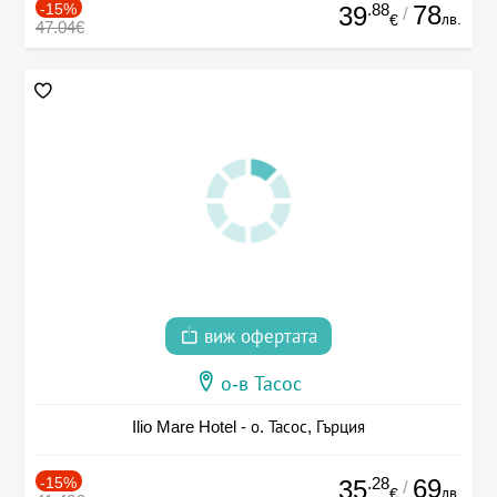
-15%
.88
78
39
/
лв.
€
47.04€
виж офертата
о-в Тасос
Ilio Mare Hotel - о. Тасос, Гърция
-15%
.28
69
35
/
лв.
€