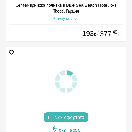
Септемврийска почивка в Blue Sea Beach Hotel, о-в
Тасос, Гърция
+ полупансион
193
.48
377
/
€
лв.
виж офертата
о-в Тасос