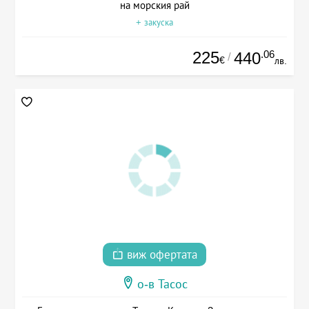
на морския рай
+ закуска
225
.06
440
/
€
лв.
виж офертата
о-в Тасос