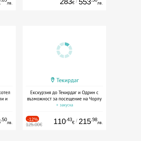
283
2
553
/
€
лв.
лв.
Текирдаг
хотел
Екскурзия до Текирдаг и Одрин с
ли и
възможност за посещение на Чорлу
+ закуска
.50
-12%
.43
.98
3
110
215
/
лв.
€
лв.
125.00€