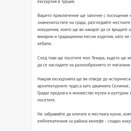
екскурзия в Турция.
Вашето приключение ще започне с посещение на
знаменитостите на града, разгледайте местните
изкушения, които ще ви накарат да се връщате о
винарни и традиционни месни изделия, като не 
кебапи.
След това ще посетите мол Текира, където ще и
да се насладите на разнообразието от магазини
Накрая екскурзията ще ви отведе до историческ
архитектурните чудеса като джамията Селимие, 
Градът предлага и множество музеи и културни 
посетите.
Не забравяйте да опитате и местната кухня, ко
емблематичния за района кюнефе - сладко изку