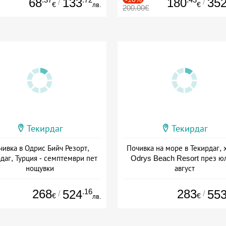
68
133
180
35
/
/
€
лв.
€
200.00€
Текирдаг
Текирдаг
чивка в Одрис Бийч Резорт,
Почивка на море в Текирдаг, 
даг, Турция - семптември пет
Odrys Beach Resort през ю
нощувки
август
+ полупансион
+ полупансион
268
.16
283
524
55
/
/
€
€
лв.