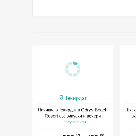
Текирдаг
Почивка в Текирдаг в Odrys Beach
Екск
Resort със закуски и вечери
вк
+ полупансион
.43
.58