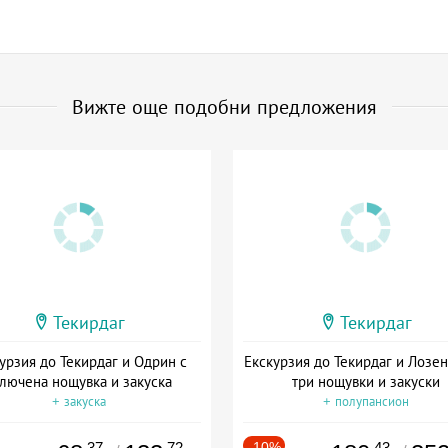
Вижте още подобни предложения
Текирдаг
Текирдаг
урзия до Текирдаг и Одрин с
Екскурзия до Текирдаг и Лозен
лючена нощувка и закуска
три нощувки и закуски
+ закуска
+ полупансион
.37
.72
-10%
.43