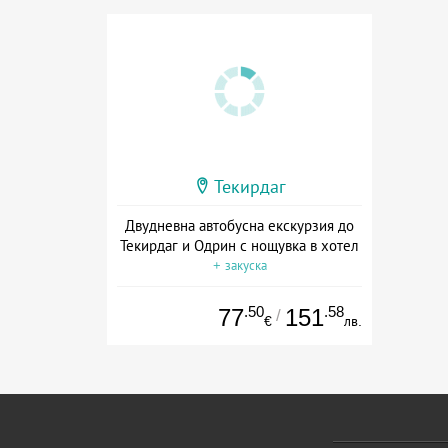
Текирдаг
Двудневна автобусна екскурзия до
Текирдаг и Одрин с нощувка в хотел
+ закуска
.50
.58
77
151
/
€
лв.