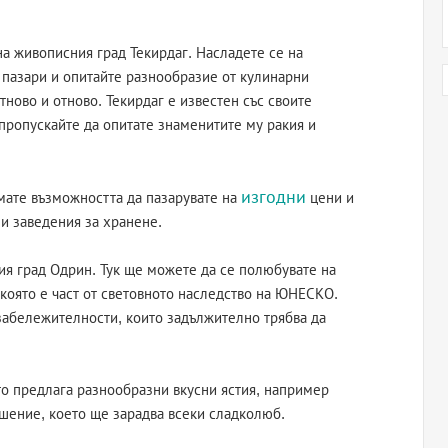
 живописния град Текирдаг. Насладете се на
 пазари и опитайте разнообразие от кулинарни
тново и отново. Текирдаг е известен със своите
пропускайте да опитате знаменитите му ракия и
изгодни
мате възможността да пазарувате на
цени и
 и заведения за хранене.
ия град Одрин. Тук ще можете да се полюбувате на
която е част от световното наследство на ЮНЕСКО.
забележителности, които задължително трябва да
ято предлага разнообразни вкусни ястия, например
шение, което ще зарадва всеки сладколюб.