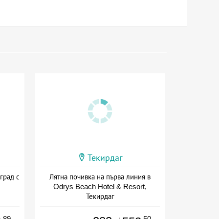
Текирдаг
град с
Лятна почивка на първа линия в
Odrys Beach Hotel & Resort,
Текирдаг
+ полупансион
.89
.50