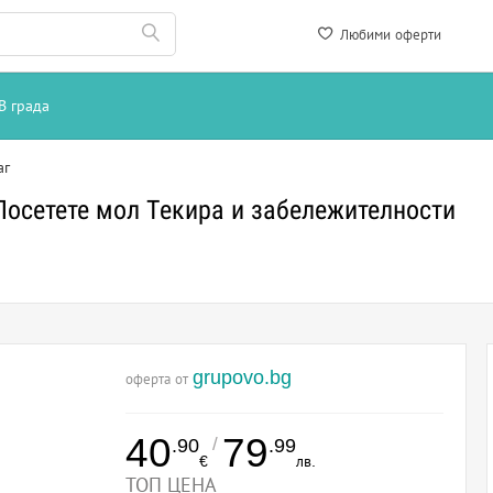
Любими оферти
В града
аг
Посетете мол Текира и забележителности
grupovo.bg
оферта от
40
79
/
.90
.99
€
лв.
ТОП ЦЕНА