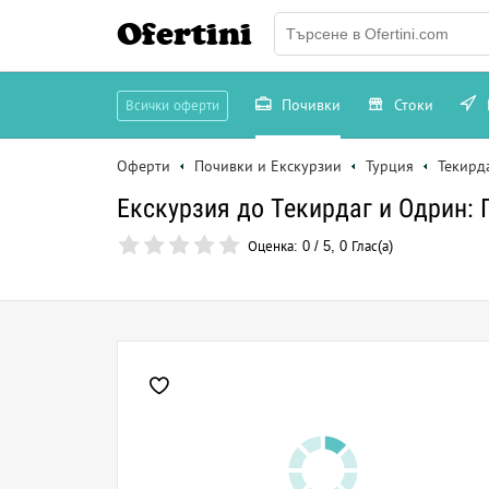
Ofertini
Почивки
Стоки
Всички оферти
Оферти
Почивки и Екскурзии
Турция
Текирд
Екскурзия до Текирдаг и Одрин: 
Оценка:
0
/
5
,
0
Глас(а)