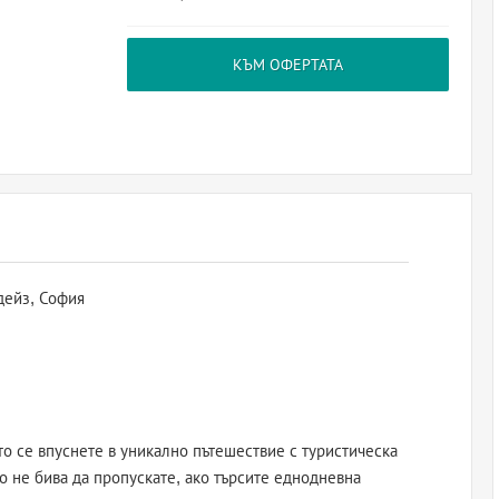
КЪМ ОФЕРТАТА
дейз, София
ато се впуснете в уникално пътешествие с туристическа
о не бива да пропускате, ако търсите еднодневна