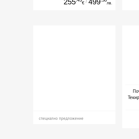
255
499
/
€
лв.
По
Текир
специално предложение