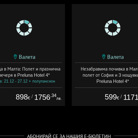
Валета
Валета
а в Малта: Полет и празнична
Незабравима почивка в Малт
вечеря в Preluna Hotel 4*
полет от София и 3 нощувк
Preluna Hotel 4*
а: 21.12 - 27.12 + полупансион
Дата: 02.09 - 20.12 + закуск
898
.34
599
1756
117
/
/
€
€
лв.
АБОНИРАЙ СЕ ЗА НАШИЯ Е-БЮЛЕТИН