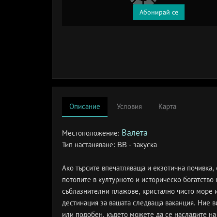
Абонирай се
Описание
Условия
Карта
Валета
Местоположение:
Тип настаняване:
BB - закуска
Ако търсите впечатляваща и екзотична почивка,
потопите в културното и историческо богатство
съблазнителни плажове, кристално чисто море и
дестинация за вашата следваща ваканция. Ние ви
или подобен, където можете да се насладите на