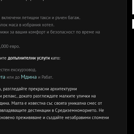
с включени летищни такси и ръчен багаж.
блок маса в избрания хотел.
грижи за вашия комфорт и безопасност по време на
,000 евро.
шите
допълнителни услуги
като:
естен екскурзовод.
та
Мдина
или до
и Рабат.
а, разгледайте прекрасни архитектурни
и релакс, докато разглеждате малките улички на
дина. Малта е известна със своята уникална смес от
-завладяващите дестинации в Средиземноморието. Не
икновено преживяване и създайте незабравими спомени