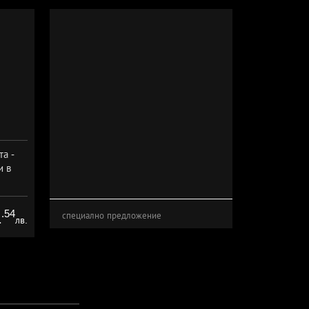
а -
и в
а
.54
1
специално предложение
лв.