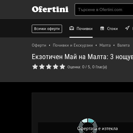
Ofertini
Почивки
Стоки
Всички оферти
Оферти
Почивки и Екскурзии
Малта
Валета
Екзотичен Май на Малта: 3 нощув
Оценка:
0
/
5
,
0
Глас(а)
Офертата е изтекла