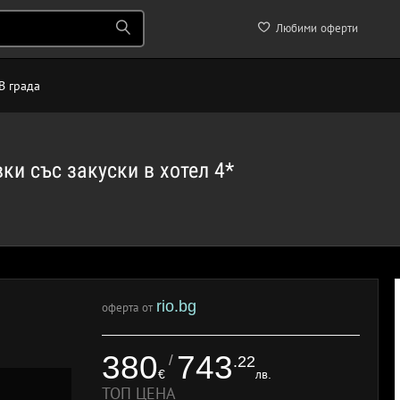
Любими оферти
В града
ки със закуски в хотел 4*
rio.bg
оферта от
380
743
/
.22
€
лв.
ТОП ЦЕНА