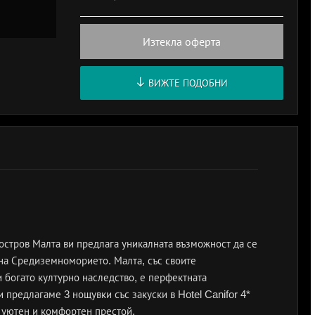
Изтекла оферта
ВИЖТЕ ПОДОБНИ
 остров Малта ви предлага уникалната възможност да се
 на Средиземноморието. Малта, със своите
 богато културно наследство, е перфектната
 предлагаме 3 нощувки със закуски в Hotel Canifor 4*
 уютен и комфортен престой.