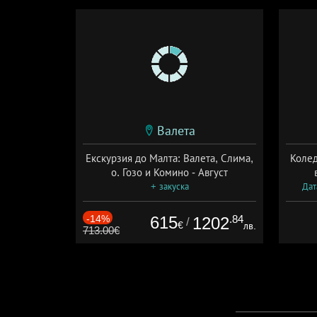
Валета
Екскурзия до Малта: Валета, Слима,
Колед
о. Гозо и Комино - Август
+ закуска
Дат
-14%
615
.84
1202
/
€
лв.
713.00€