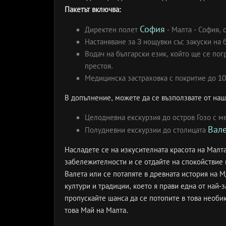
Пакетът включва:
София
Директен полет
- Малта - София, 
Настаняване за 3 нощувки със закуски на 
Водач на български език, който ще се по
престоя.
Медицинска застраховка с покритие до 10
В допълнение, можете да се възползвате от на
Целодневна екскурзия до остров Гозо с м
Вале
Полудневни екскурзии до столицата
Насладете се на изкусителната красота на Малт
забележителности и се отдайте на спокойствие 
Валета или се потапяте в древната история на М
култури и традиции, което я прави една от най
пропускайте шанса да се потопите в това необ
това Май на Малта.