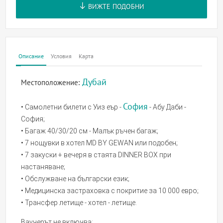
ВИЖТЕ ПОДОБНИ
Описание
Условия
Карта
Дубай
Местоположение:
София
• Самолетни билети с Уиз еър -
- Абу Даби -
София;
• Багаж 40/30/20 см - Малък ръчен багаж;
• 7 нощувки в хотел MD BY GEWAN или подобен;
• 7 закуски + вечеря в стаята DINNER BOX при
настаняване;
• Обслужване на български език;
• Медицинска застраховка с покритие за 10 000 евро;
• Трансфер летище - хотел - летище.
Ваучерът не включва: