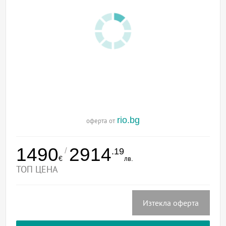
rio.bg
оферта от
1490
2914
/
.19
€
лв.
ТОП ЦЕНА
Изтекла оферта