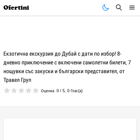
Почивки
Стоки
В града
Всички оферти
Ofertini
Екзотична екскурзия до Дубай с дати по избор! 8-
дневно приключение с включени самолетни билети, 7
нощувки със закуски и български представител, от
Травел Груп
Оценка:
0
/
5
,
0
Глас(а)