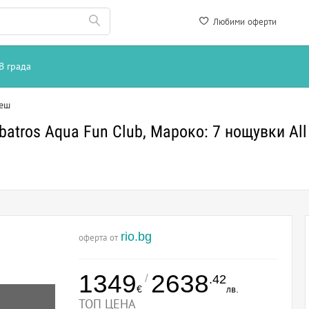
Любими оферти
В града
еш
atros Aqua Fun Club, Мароко: 7 нощувки All 
rio.bg
оферта от
1349
2638
/
.42
€
лв.
ТОП ЦЕНА