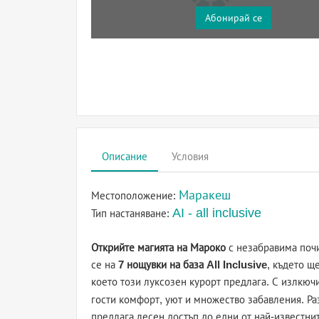
Абонирай се
Описание
Условия
Маракеш
Местоположение:
AI - all inclusive
Тип настаняване:
Открийте магията на Мароко
с незабравима почи
се на
7 нощувки на база All Inclusive
, където щ
което този луксозен курорт предлага. С излкючи
гости комфорт, уют и множество забавления. Р
предлага лесен достъп до едни от най-известни