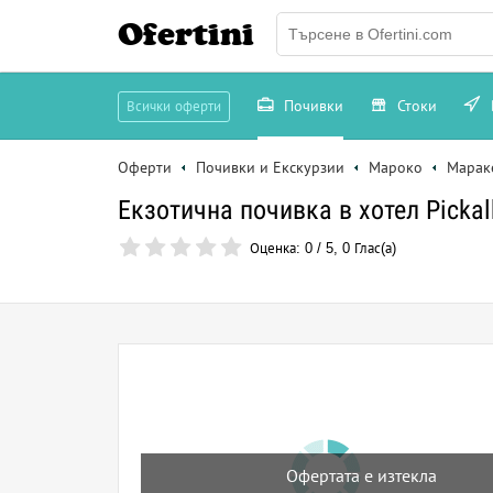
Ofertini
Почивки
Стоки
Всички оферти
Оферти
Почивки и Екскурзии
Мароко
Марак
Екзотична почивка в хотел Pickalb
Оценка:
0
/
5
,
0
Глас(а)
Офертата е изтекла