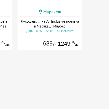
Маракеш
ive в
Луксозна лятна All Inclusive почивка
* за
в Маракеш, Мароко
Дата: 20.07 - 22.10 + all inclusive
ive
.46
639
.78
9
1249
/
€
лв.
лв.