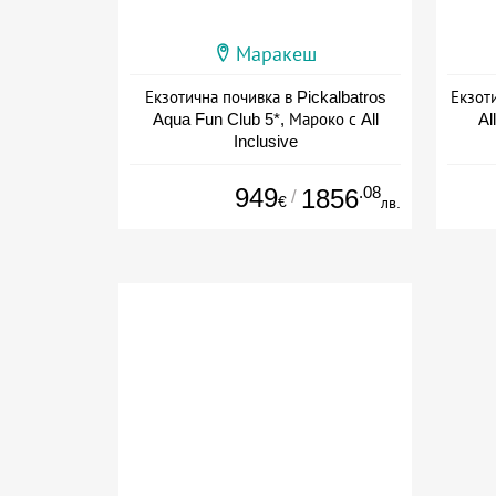
Маракеш
Екзотична почивка в Pickalbatros
Екзот
Aqua Fun Club 5*, Мароко с All
Al
Inclusive
+ all inclusive
Дат
949
.08
1856
/
€
лв.