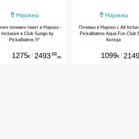
Маракеш
Маракеш
ичен почивен пакет в Мароко -
Почивка в Мароко с All Inclus
l Inclusive в Club Sungo by
Pickalbatros Aqua Fun Club 5
Pickalbatros 5*
Коледа
а: 27.07 - 19.10 + all inclusive
Дата: 22.12 - 29.12 + all inclus
1275
.68
1099
2493
214
/
/
€
€
лв.