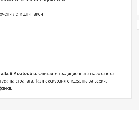
ючени летищни такси
ralla и Koutoubia
. Опитайте традиционната мароканска
тура на страната. Тази екскурзия е идеална за всеки,
фрика
.