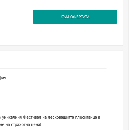
КЪМ ОФЕРТАТА
фия
е уникалния Фестивал на лесковашката плескавица в
не на страхотна цена!