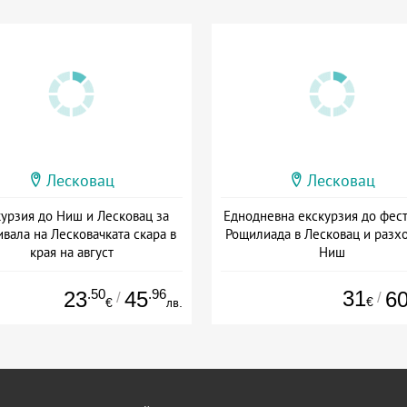
Лесковац
Лесковац
курзия до Ниш и Лесковац за
Еднодневна екскурзия до фес
вала на Лесковачката скара в
Рощилиада в Лесковац и разхо
края на август
Ниш
+ без храна
+ без храна
.50
.96
31
23
45
6
/
/
€
€
лв.