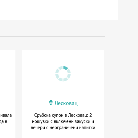
Лесковац
тивала
Сръбска купон в Лесковац: 2
да в
нощувки с включени закуски и
вечери с неограничени напитки
на
+ полупансион