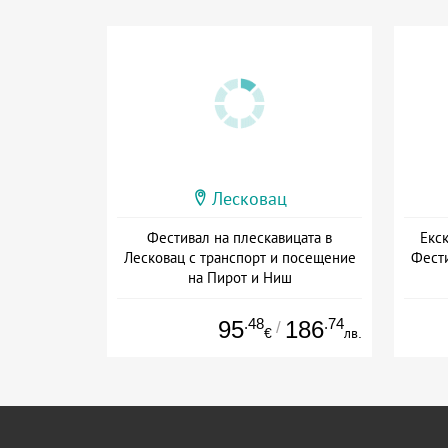
Лесковац
Фестивал на плескавицата в
Екс
Лесковац с транспорт и посещение
Фести
на Пирот и Ниш
+ закуска
.48
.74
95
186
/
€
лв.