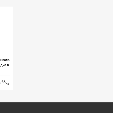
тивала
дка в
.63
0
лв.