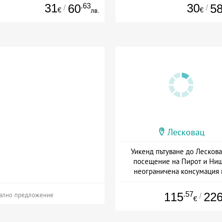
31
.63
30
60
5
/
/
€
€
лв.
Лесковац
Уикенд пътуване до Лескова
посещение на Пирот и Ниш
неограничена консумация 
напитки
+ полупансион
.57
115
22
/
ално предложение
€