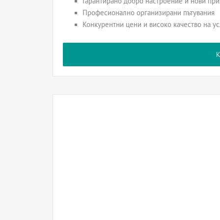
Гарантирано добро настроение и нови пр
Професионално организирани пътувания
Конкурентни цени и високо качество на ус