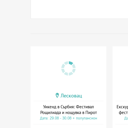
Лесковац
Уикенд в Сърбия: Фестивал
Екску
Рощилиада и нощувка в Пирот
фест
Дата: 29.08 - 30.08 + полупансион
Да