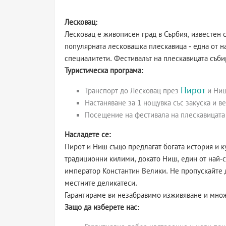
Лесковац:
Лесковац е живописен град в Сърбия, известен с
популярната лесковашка плескавица - една от н
специалитети. Фестивалът на плескавицата събир
Туристическа програма:
Пирот
Транспорт до Лесковац през
и Ни
Настаняване за 1 нощувка със закуска и в
Посещение на фестивала на плескавицата
Насладете се:
Пирот и Ниш също предлагат богата история и к
традиционни килими, докато Ниш, един от най-с
император Константин Велики. Не пропускайте д
местните деликатеси.
Гарантираме ви незабравимо изживяване и множ
Защо да изберете нас: