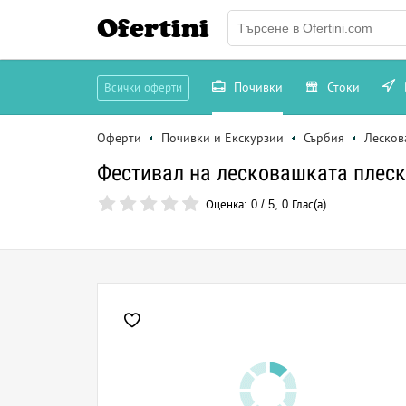
Ofertini
Почивки
Стоки
Всички оферти
Оферти
Почивки и Екскурзии
Сърбия
Лесков
Фестивал на лесковашката плеск
Оценка:
0
/
5
,
0
Глас(а)