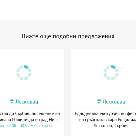
Вижте още подобни предложения
Лесковац
Лесковац
рзия до Сърбия: посещение на
Еднодневна екскурзия до фес
ивала Рощилияда и град Ниш
на сръбската скара Рощилиа
Лесковац, Сърбия
та: 29.08 - 30.08 + без храна
Дата: 29.08 - 29.08 + без хра