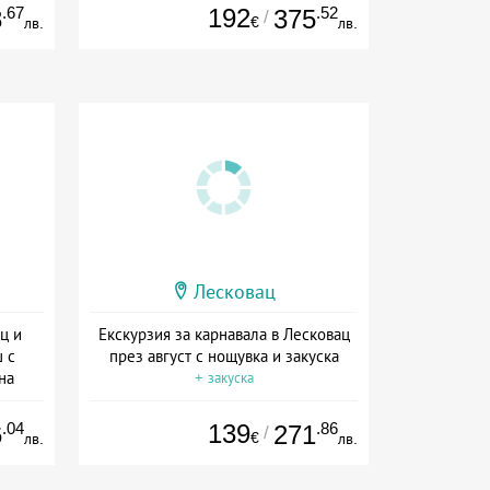
.67
192
.52
8
375
/
€
лв.
лв.
Лесковац
ц и
Екскурзия за карнавала в Лесковац
 с
през август с нощувка и закуска
на
+ закуска
.04
139
.86
6
271
/
€
лв.
лв.