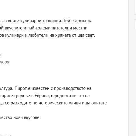
ъс своите кулинарни традиции. Той е домът на
ай-вкусните и най-големи питателни местни
а кулинари и любители на храната от цял свят.
ш
ечеря
ултура. Пирот е известен с производството на
тарите градове в Европа, е родното място на
а се разходите по историческите улици и да опитате
ество нови вкусове!