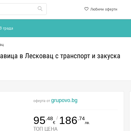
Любими оферти
В града
ац
авица в Лесковац с транспорт и закуска
grupovo.bg
оферта от
95
186
/
.48
.74
€
лв.
ТОП ЦЕНА