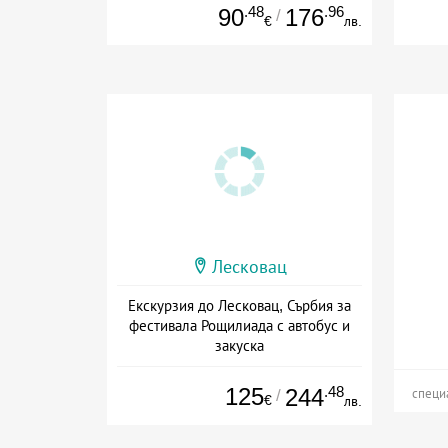
.48
.96
90
176
/
€
лв.
Лесковац
Екскурзия до Лесковац, Сърбия за
фестивала Рощилиада с автобус и
закуска
Дата: 29.08 - 30.08 + закуска
125
.48
244
/
специ
€
лв.