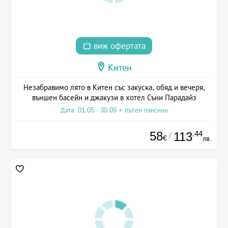
виж офертата
Китен
Незабравимо лято в Китен със закуска, обяд и вечеря,
външен басейн и джакузи в хотел Съни Парадайз
Дата: 01.05 - 30.09 + пълен пансион
58
.44
113
/
€
лв.