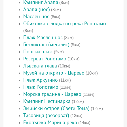
Къмпинг Арапя
(8км)
Арапя (нос)
(8км)
Маслен нос
(8км)
Обиколка с лодка по река Ропотамо
(8км)
Плаж Маслен нос
(8км)
Бегликташ (мегалит)
(9км)
Попски плаж
(9км)
Резерват Ропотамо
(10км)
Лъвската глава
(10км)
Музей на открито - Царево
(10км)
Плаж Аркутино
(11км)
Плаж Ропотамо
(11км)
Морска градина - Царево
(11км)
Къмпинг Нестинарка
(12км)
Змийски остров (Свети Тома)
(12км)
Тисовица (резерват)
(13км)
Екопътека Марина река
(14км)