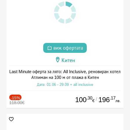
виж офертата
Китен
Last Minute оферта за лято: All Inclusive, реновиран хотел
Атлиман на 100 м от плажа в Китен
Дата: 01.06 - 29.09 + all inclusive
-15%
.30
.17
100
196
/
€
лв.
118.00€