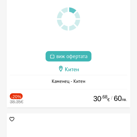
виж офертата
Китен
Каменец - Китен
-20%
.68
60
30
/
лв.
€
38.35€