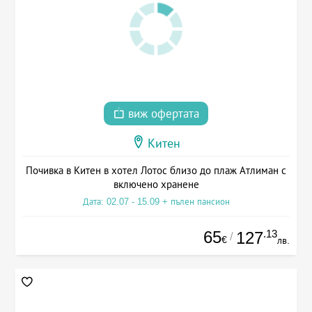
виж офертата
Китен
Почивка в Китен в хотел Лотос близо до плаж Атлиман с
включено хранене
Дата: 02.07 - 15.09 + пълен пансион
65
.13
127
/
€
лв.