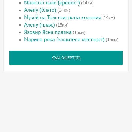
Малкото кале (крепост)
(14км)
Алепу (блато)
(14км)
Музей на Толстоистката колония
(14км)
Алепу (плаж)
(15км)
Язовир Ясна поляна
(15км)
Марина река (защитена местност)
(15км)
КЪМ ОФЕРТАТА