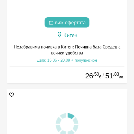
виж офертата
Китен
Незабравима почивка в Китен: Почивна база Средец с
всички удобства
Дата: 15.06 - 20.09 + полупансион
.50
.83
26
51
/
€
лв.