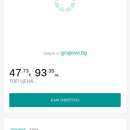
grupovo.bg
оферта от
47
93
/
.73
.35
€
лв.
ТОП ЦЕНА
КЪМ ОФЕРТАТА
Описание
Карта