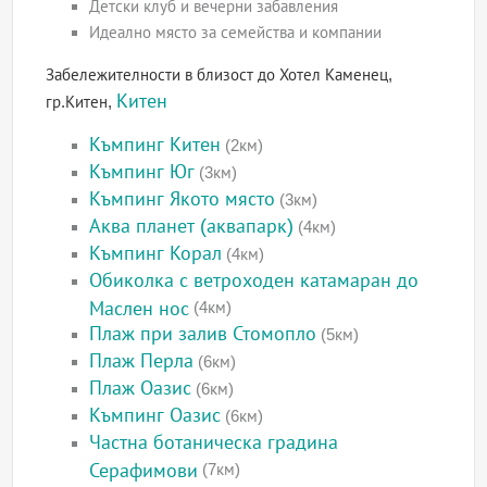
Детски клуб и вечерни забавления
Идеално място за семейства и компании
Забележителности в близост до Хотел Каменец,
Китен
гр.Китен,
Къмпинг Китен
(2км)
Къмпинг Юг
(3км)
Къмпинг Якото място
(3км)
Аква планет (аквапарк)
(4км)
Къмпинг Корал
(4км)
Обиколка с ветроходен катамаран до
Маслен нос
(4км)
Плаж при залив Стомопло
(5км)
Плаж Перла
(6км)
Плаж Оазис
(6км)
Къмпинг Оазис
(6км)
Частна ботаническа градина
Серафимови
(7км)