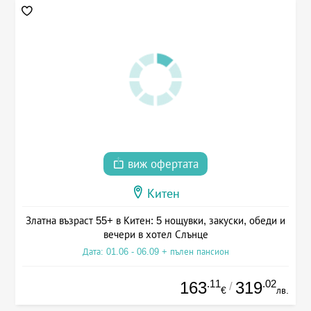
виж офертата
Китен
Златна възраст 55+ в Китен: 5 нощувки, закуски, обеди и
вечери в хотел Слънце
Дата: 01.06 - 06.09 + пълен пансион
.11
.02
163
319
/
€
лв.