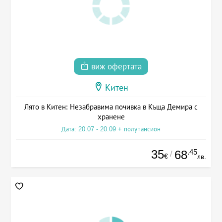
виж офертата
Китен
Лято в Китен: Незабравима почивка в Къща Демира с
хранене
Дата: 20.07 - 20.09 + полупансион
35
.45
68
/
€
лв.