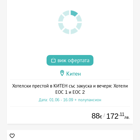
виж офертата
Китен
Хотелски престой в КИТЕН със закуска и вечеря: Хотели
ЕОС 1 и ЕОС 2
Дата: 01.06 - 16.09 + полупансион
88
.11
172
/
€
лв.