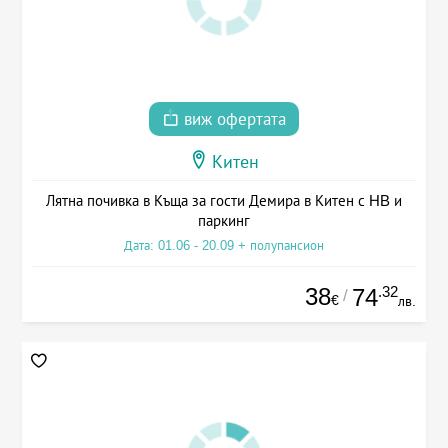
виж офертата
Китен
Лятна почивка в Къща за гости Демира в Китен с HB и
паркинг
Дата: 01.06 - 20.09 + полупансион
38
.32
74
/
€
лв.