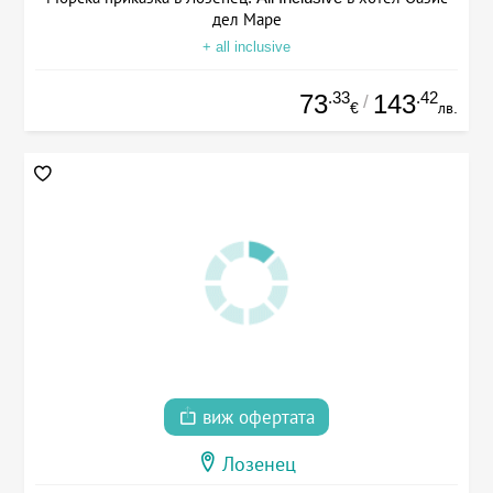
дел Маре
+ all inclusive
.33
.42
73
143
/
€
лв.
виж офертата
Лозенец