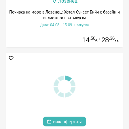
Лозенец
Почивка на море в Лозенец: Хотел Сънсет Бийч с басейн и
възможност за закуска
Дата: 04.08 - 15.09 + закуска
.50
.36
14
28
/
€
лв.
виж офертата