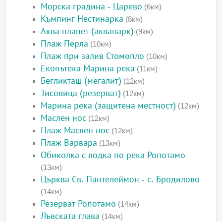
Морска градина - Царево
(6км)
Къмпинг Нестинарка
(8км)
Аква планет (аквапарк)
(9км)
Плаж Перла
(10км)
Плаж при залив Стомопло
(10км)
Екопътека Марина река
(11км)
Бегликташ (мегалит)
(12км)
Тисовица (резерват)
(12км)
Марина река (защитена местност)
(12км)
Маслен нос
(12км)
Плаж Маслен нос
(12км)
Плаж Варвара
(13км)
Обиколка с лодка по река Ропотамо
(13км)
Църква Св. Пантелеймон - с. Бродилово
(14км)
Резерват Ропотамо
(14км)
Лъвската глава
(14км)