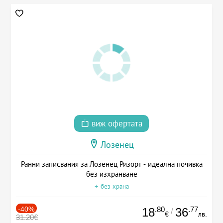
виж офертата
Лозенец
Ранни записвания за Лозенец Ризорт - идеална почивка
без изхранване
+ без храна
-40%
.80
.77
18
36
/
€
лв.
31.20€