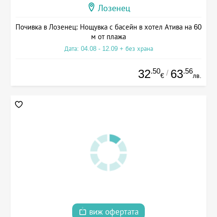
Лозенец
Почивка в Лозенец: Нощувка с басейн в хотел Атива на 60
м от плажа
Дата: 04.08 - 12.09 + без храна
.50
.56
32
63
/
€
лв.
виж офертата