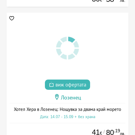
лв.
виж офертата
Лозенец
Хотел Хера в Лозенец: Нощувка за двама край морето
Дата: 14.07 - 15.09 + без храна
41
.19
80
/
€
лв.