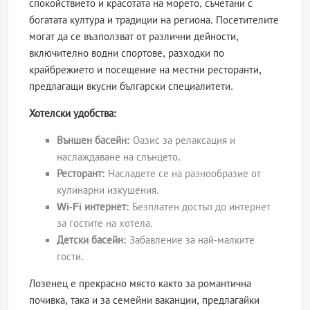
спокойствието и красотата на морето, съчетани с
богатата култура и традиции на региона. Посетителите
могат да се възползват от различни дейности,
включително водни спортове, разходки по
крайбрежието и посещение на местни ресторанти,
предлагащи вкусни български специалитети.
Хотелски удобства:
Външен басейн:
Оазис за релаксация и
наслаждаване на слънцето.
Ресторант:
Насладете се на разнообразие от
кулинарни изкушения.
Wi-Fi интернет:
Безплатен достъп до интернет
за гостите на хотела.
Детски басейн:
Забавление за най-малките
гости.
Лозенец е прекрасно място както за романтична
почивка, така и за семейни ваканции, предлагайки