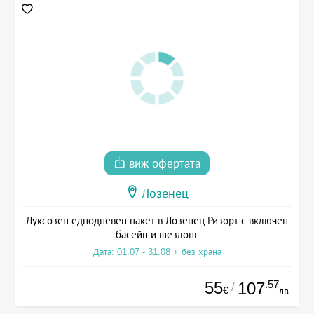
виж офертата
Лозенец
Луксозен еднодневен пакет в Лозенец Ризорт с включен
басейн и шезлонг
Дата: 01.07 - 31.08 + без храна
55
.57
107
/
€
лв.