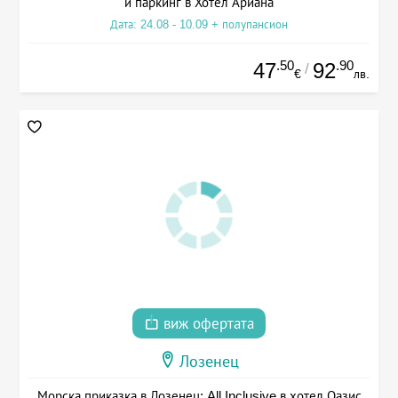
и паркинг в Хотел Ариана
Дата: 24.08 - 10.09 + полупансион
.50
.90
47
92
/
€
лв.
виж офертата
Лозенец
Морска приказка в Лозенец: All Inclusive в хотел Оазис