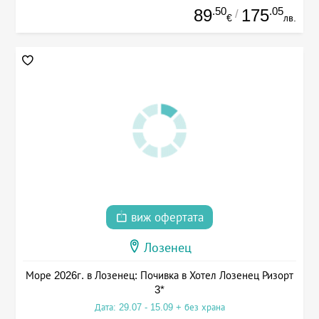
.50
.05
89
175
/
€
лв.
виж офертата
Лозенец
Море 2026г. в Лозенец: Почивка в Хотел Лозенец Ризорт
3*
Дата: 29.07 - 15.09 + без храна