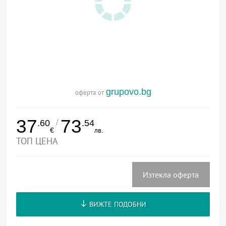
grupovo.bg
оферта от
37
73
/
.60
.54
€
лв.
ТОП ЦЕНА
Изтекла оферта
ВИЖТЕ ПОДОБНИ