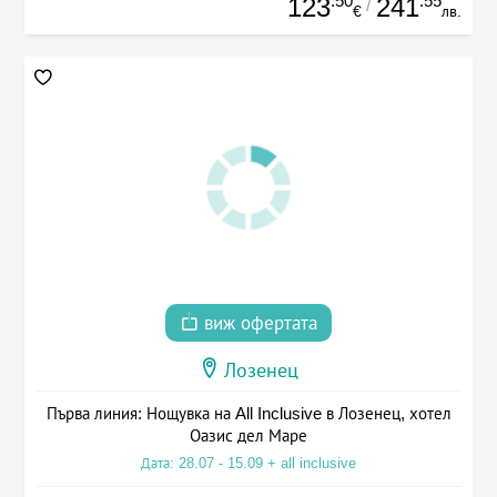
.50
.55
123
241
/
€
лв.
виж офертата
Лозенец
Първа линия: Нощувка на All Inclusive в Лозенец, хотел
Оазис дел Маре
Дата: 28.07 - 15.09 + all inclusive