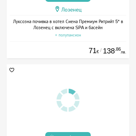
Лозенец
Луксозна почивка в хотел Сиена Премиум Ритрийт 5* в
Лозенец с включена SPA и басейн
+ полупансион
71
.86
138
/
€
лв.