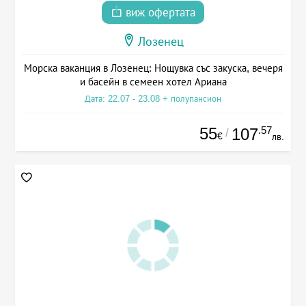
виж офертата
Лозенец
Морска ваканция в Лозенец: Нощувка със закуска, вечеря
и басейн в семеен хотел Ариана
Дата: 22.07 - 23.08 + полупансион
55
.57
107
/
€
лв.