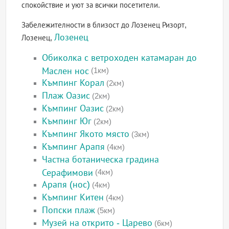
спокойствие и уют за всички посетители.
Забележителности в близост до Лозенец Ризорт,
Лозенец
Лозенец,
Обиколка с ветроходен катамаран до
Маслен нос
(1км)
Къмпинг Корал
(2км)
Плаж Оазис
(2км)
Къмпинг Оазис
(2км)
Къмпинг Юг
(2км)
Къмпинг Якото място
(3км)
Къмпинг Арапя
(4км)
Частна ботаническа градина
Серафимови
(4км)
Арапя (нос)
(4км)
Къмпинг Китен
(4км)
Попски плаж
(5км)
Музей на открито - Царево
(6км)