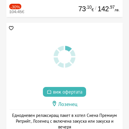
-30%
.10
.97
73
142
/
€
лв.
104.45€
виж офертата
Лозенец
Еднодневен релаксиращ пакет в хотел Сиена Премиум
Ритрийт, Лозенец с включена закуска или закуска и
вечеря