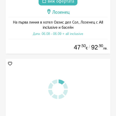
виж офертата
Лозенец
На първа линия в хотел Оазис дел Сол, Лозенец с All
inclusive и басейн
Дата: 06.08 - 06.09 + all inclusive
.50
.90
47
92
/
€
лв.