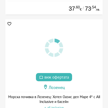
.60
.54
37
73
/
€
лв.
виж офертата
Лозенец
Морска почивка в Лозенец: Хотел Оазис дел Маре 4* с All
Inclusive и басейн
+ all inclusive