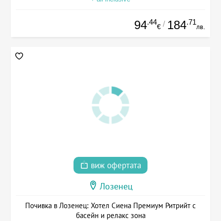
.44
.71
94
184
/
€
лв.
виж офертата
Лозенец
Почивка в Лозенец: Хотел Сиена Премиум Ритрийт с
басейн и релакс зона