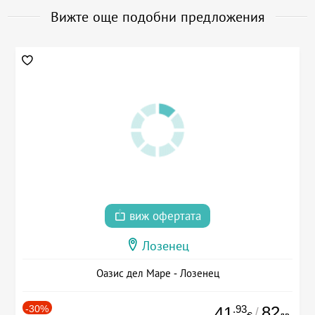
Вижте още подобни предложения
виж офертата
Лозенец
Оазис дел Маре - Лозенец
-30%
.93
82
41
/
лв.