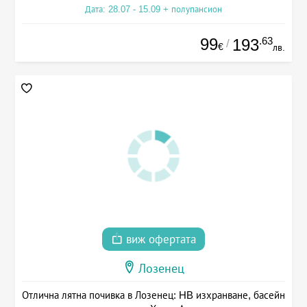
Дата: 28.07 - 15.09 + полупансион
99
.63
193
/
€
лв.
виж офертата
Лозенец
Отлична лятна почивка в Лозенец: HB изхранване, басейн