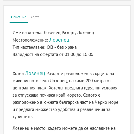
Описание
Карта
Име на хотела:
Лозенец Ризорт, Лозенец
Лозенец
Местоположение:
Тип настаняване:
OB - без храна
Валидност на офертата
от 01.06 до 15.09
Лозенец
Хотел
Ризорт е разположен в сърцето на
живописното село Лозенец, на само 200 метра от
централния плаж. Хотелът предлага идеални условия
за отпускаща почивка край морето. Селото е
разположено в южната българска част на Черно море
и предлага множество удобства и развлечения за
туристите.
Лозенец е място, където можете да се насладите на