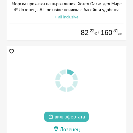
Морска приказка на първа линия: Хотел Оазис дел Маре
4* Лозенец - All Inclusive почивка с басейн и удобства
+ all inclusive
.22
.81
82
160
/
€
лв.
виж офертата
Лозенец