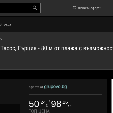
Любими оферти
В града
ос
. Тасос, Гърция - 80 м от плажа с възможнос
grupovo.bg
оферта от
50
98
/
.24
.26
€
лв.
ТОП ЦЕНА