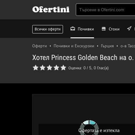
Ofertini
Почивки
Стоки
Всички оферти
Оферти
Почивки и Екскурзии
Гърция
о-в Тас
Хотел Princess Golden Beach на о
Оценка:
0
/
5
,
0
Глас(а)
Офертата е изтекла