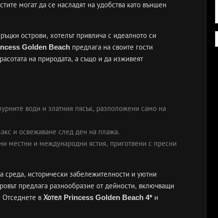
стите могат да се насладят на удобства като външен
гръцки острови, хотелът привлича с идеалното си
incess Golden Beach
предлага на своите гости
расотата на природата, а също и да изживеят
зурните води и златния пясък, разположени само на
акс и освежаване след ден на плажа.
ни местни и международни ястия, приготвени с пресни
на среда, исторически забележителности и уютни
стровът предлага разнообразие от дейности, включващи
. Отседнете в
Хотел Princess Golden Beach 4*
и