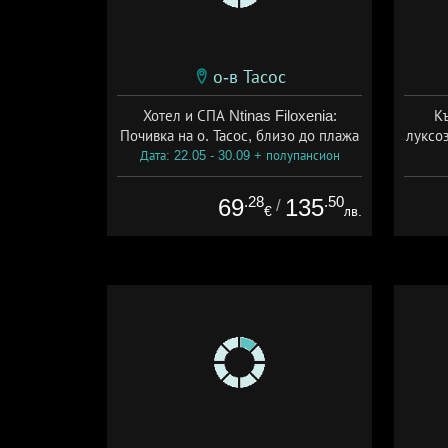
о-в Тасос
Хотел и СПА Ntinas Filoxenia:
Къ
Почивка на о. Тасос, близо до плажа
луксоз
Дата: 22.05 - 30.09 + полупансион
Дат
.28
.50
69
135
/
€
лв.