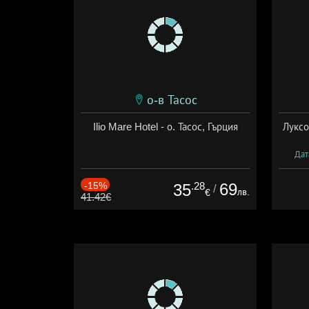
о-в Тасос
Ilio Mare Hotel - о. Тасос, Гърция
Луксо
Дат
-15%
.28
69
35
/
лв.
€
41.42€