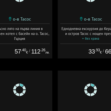
о-в Тасос
о-в Тасос
сно лято на първа линия в
Еднодневна екскурзия до Кер
ен хотел с басейн на о. Тасос,
и остров Тасос с нощен пре
Гърция
+ без храна
а: 01.09 - 21.10 + полупансион
.40
.26
.93
57
112
33
6
/
/
€
лв.
€