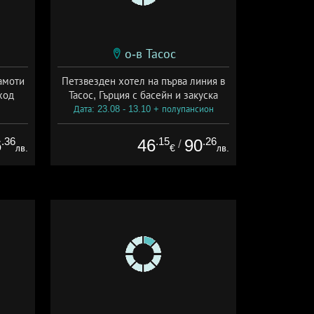
о-в Тасос
амоти
Петзвезден хотел на първа линия в
ход
Тасос, Гърция с басейн и закуска
Дата: 23.08 - 13.10 + полупансион
.36
.15
.26
6
46
90
/
лв.
€
лв.