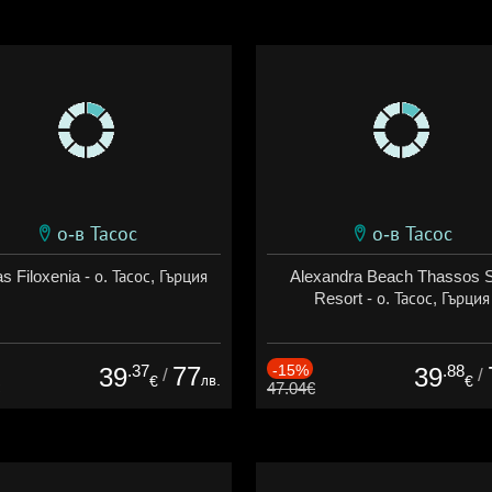
о-в Тасос
о-в Тасос
s Filoxenia - о. Тасос, Гърция
Alexandra Beach Thassos 
Resort - о. Тасос, Гърция
.37
77
-15%
.88
39
39
/
/
лв.
€
€
47.04€