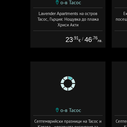
о-в Тасос
Lavender Apartments на остров
Е
Тасос, Гърция: Нощувка до плажа
посещ
Хриси Акти
Дата: 19.06 - 04.10 + без храна
.91
.76
23
46
/
€
лв.
о-в Тасос
Септемврийски празници на Тасос и
Септе
Кавала - идеалната екскурзия за
К