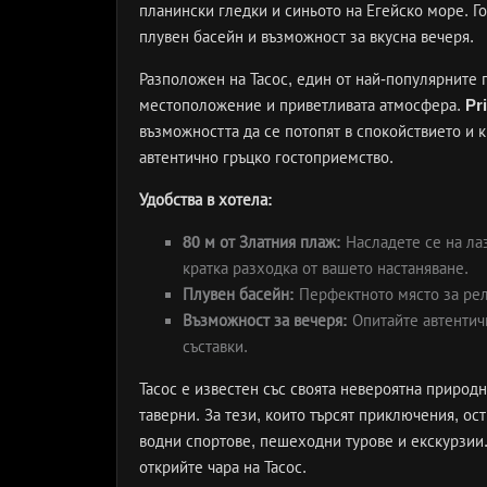
планински гледки и синьото на Егейско море. Го
плувен басейн и възможност за вкусна вечеря.
Разположен на Тасос, един от най-популярните 
местоположение и приветливата атмосфера.
Pr
възможността да се потопят в спокойствието и к
автентично гръцко гостоприемство.
Удобства в хотела:
80 м от Златния плаж:
Насладете се на ла
кратка разходка от вашето настаняване.
Плувен басейн:
Перфектното място за рел
Възможност за вечеря:
Опитайте автентич
съставки.
Тасос е известен със своята невероятна природ
таверни. За тези, които търсят приключения, о
водни спортове, пешеходни турове и екскурзии
открийте чара на Тасос.