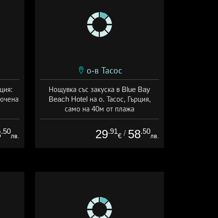
о-в Тасос
ция:
Нощувка със закуска в Blue Bay
лючена
Beach Hotel на о. Тасос, Гърция,
само на 40м от плажа
а
Дата: 27.07 - 15.10 + закуска
.50
.91
.50
8
29
58
/
лв.
€
лв.