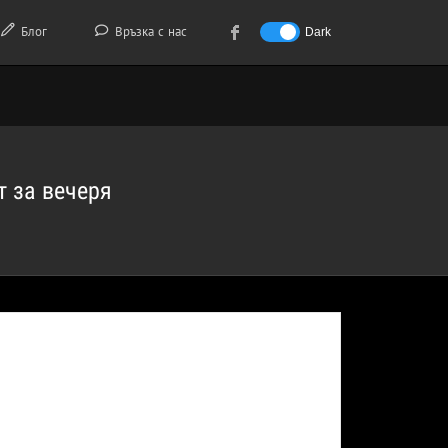
Блог
Връзка с нас
Dark
т за вечеря