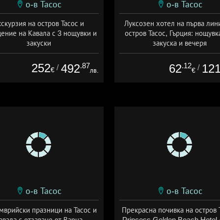
о-в Тасос
о-в Тасос
кскурзия на остров Тасос и
Луксозен хотел на първа лин
ение на Кавала с 3 нощувки и
остров Тасос, Гърция: нощувк
закуски
закуска и вечеря
+ закуска
Дата: 13.09 - 19.10 + полупанс
252
.87
.12
492
62
12
/
/
€
лв.
€
о-в Тасос
о-в Тасос
мврийски празници на Тасос и
Прекрасна почивка на остров 
авала с отзаване от Варна
Princess Golden Beach Hotel 