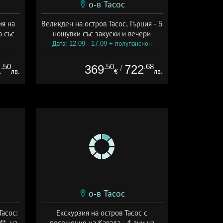
о-в Тасос
ия на
Великден на остров Тасос, Гърция - 5
а със
нощувки със закуски и вечери
Дата: 12.09 - 17.09 + полупансион
ион
.50
.50
.68
1
369
722
/
лв.
€
лв.
о-в Тасос
Тасос:
Екскурзия на остров Тасос с
4*, на
посещение на Кавала - 4 дни на