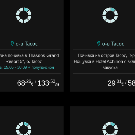
о-в Тасос
о-в Тасос
зна почивка в Thassos Grand
Почивка на остров Тасос, Гър
Resort 5*, о. Тасос
Нощувка в Hotel Achillion с вк
закуска
а: 15.06 - 30.09 + полупансион
Дата: 01.06 - 30.09 + закуск
.26
.50
.91
68
133
29
5
/
/
€
лв.
€