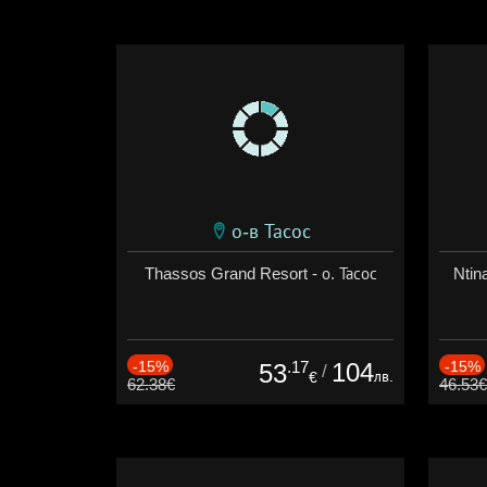
о-в Тасос
Thassos Grand Resort - о. Тасос
Ntina
-15%
.17
104
-15%
53
/
лв.
€
62.38€
46.53€