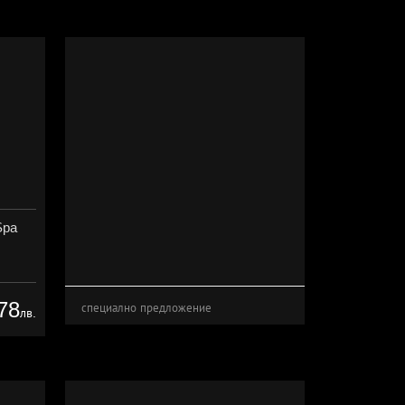
Spa
78
специално предложение
лв.