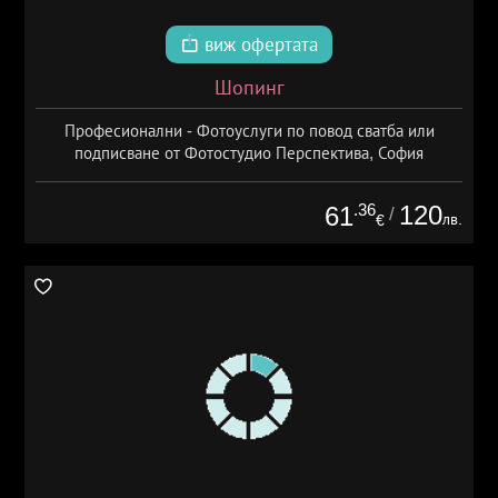
виж офертата
Шопинг
Професионални - Фотоуслуги по повод сватба или
подписване от Фотостудио Перспектива, София
.36
120
61
/
лв.
€