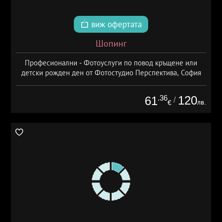
виж офертата
Шопинг
Професионални - Фотоуслуги по повод кръщене или
детски рожден ден от Фотостудио Перспектива, София
.36
120
61
/
лв.
€