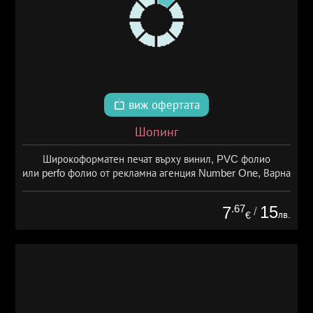
виж офертата
Шопинг
Широкоформатен печат върху винил, PVC фолио
или perfo фолио от рекламна агенция Number One, Варна
.67
15
7
/
лв.
€