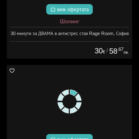
виж офертата
Шопинг
30 минути за ДВАМА в антистрес стая Rage Room, София
30
.67
58
/
€
лв.