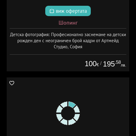
виж офертата
Шопинг
Детска фотография: Професионално заснемане на детски
рожден ден с неограничен брой кадри от Артмейд
Студио, София
100
.58
195
/
€
лв.