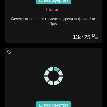
виж офертата
Шопинг
Химическо чистене и гладене на дрехи от фирма Аква
Прес
13
.43
25
/
€
лв.
виж офертата