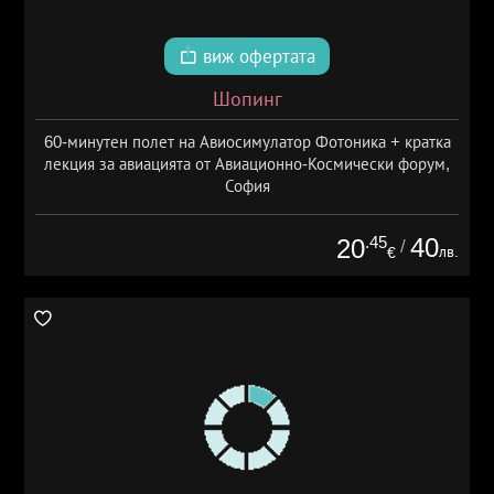
виж офертата
Шопинг
60-минутен полет на Авиосимулатор Фотоника + кратка
лекция за авиацията от Авиационно-Космически форум,
София
.45
40
20
/
лв.
€