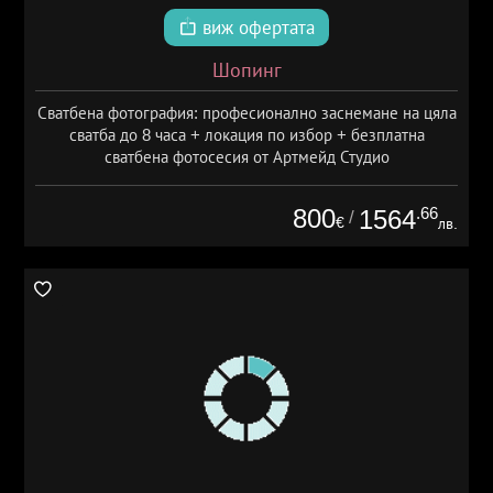
виж офертата
Шопинг
Сватбена фотография: професионално заснемане на цяла
сватба до 8 часа + локация по избор + безплатна
сватбена фотосесия от Артмейд Студио
800
.66
1564
/
€
лв.