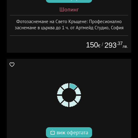
Шопинг
Фотозаснемане на Свето Кръщене: Професионално
заснемане в църква до 1 ч. от Артмейд Студио, София
150
.37
293
/
€
лв.
виж офертата