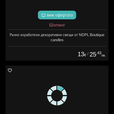
виж офертата
Шопинг
Ръчно изработени декоративни свещи от NDPL Boutique
candles
13
.43
25
/
€
лв.