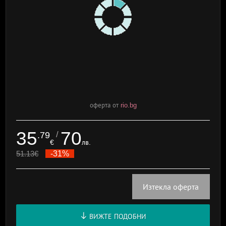
оферта от
rio.bg
35
70
/
.79
€
лв.
51.13
€
-31%
Изтекла оферта
ВИЖТЕ ПОДОБНИ