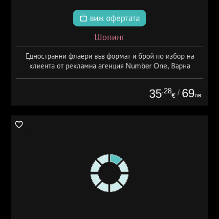
виж офертата
Шопинг
Едностранни флаери във формат и брой по избор на
клиента от рекламна агенция Number One, Варна
.28
69
35
/
лв.
€