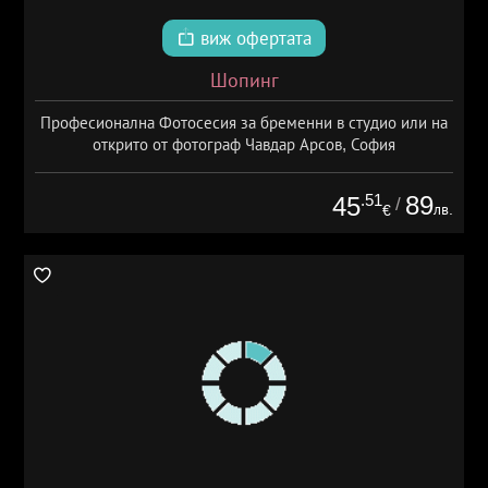
виж офертата
Шопинг
Професионална Фотосесия за бременни в студио или на
открито от фотограф Чавдар Арсов, София
.51
89
45
/
лв.
€