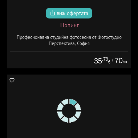
виж офертата
Шопинг
Професионална студийна фотосесия от Фотостудио
Перспектива, София
.79
70
35
/
лв.
€