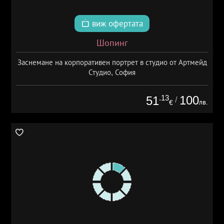
виж офертата
Шопинг
Заснемане на корпоративен портрет в студио от Артмейд
Студио, София
.13
100
51
/
лв.
€