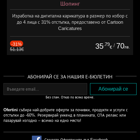
Шопинг
Изработка на дигитална карикатура в размер по избор с
до 4 лица с 31% отстъпка, предоставено от Cartoon
Caricatures
-31%
.79
70
35
/
лв.
€
51.13€
АБОНИРАЙ СЕ ЗА НАШИЯ Е-БЮЛЕТИН
Без спам. Отказ по всяко време.
Ofertini
събира най-добрите оферти за почивки, продукти и услуги с
отстъпки до -60%. Резервирай уикенд в планината, СПА релакс или
пазарувай изгодно – всичко на едно място!
Следете Офертините във Facebook