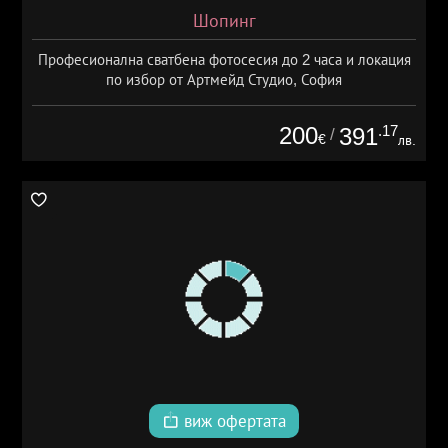
Шопинг
Професионална сватбена фотосесия до 2 часа и локация
по избор от Артмейд Студио, София
200
.17
391
/
€
лв.
виж офертата