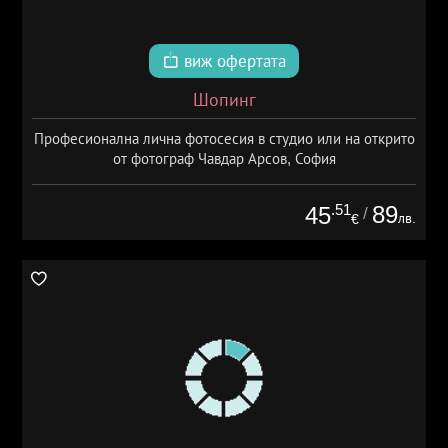
виж офертата
Шопинг
Професионална лична фотосесия в студио или на открито
от фотограф Чавдар Арсов, София
.51
89
45
/
лв.
€