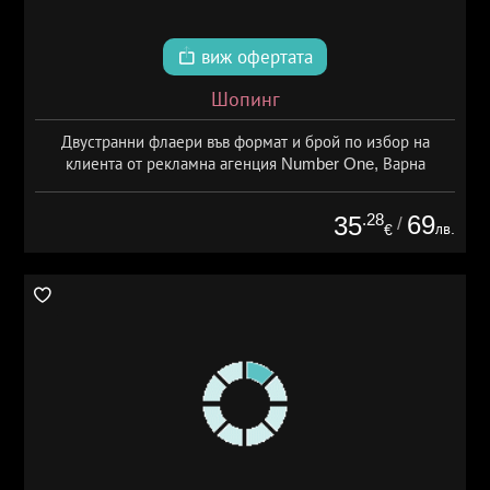
виж офертата
Шопинг
Двустранни флаери във формат и брой по избор на
клиента от рекламна агенция Number One, Варна
.28
69
35
/
лв.
€