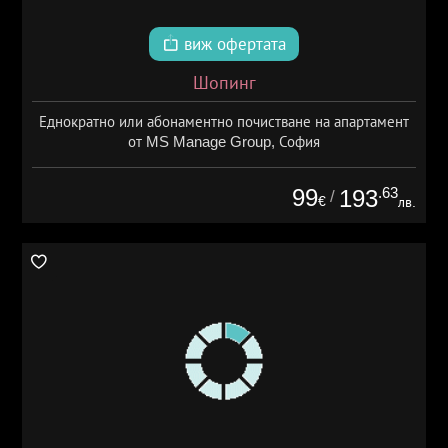
виж офертата
Шопинг
Еднократно или абонаментно почистване на апартамент
от MS Manage Group, София
99
.63
193
/
€
лв.