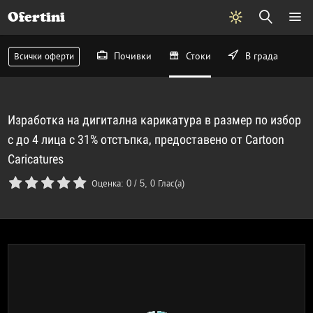
Ofertini
Почивки
Стоки
В града
Всички оферти
Изработка на дигитална карикатура в размер по избор
с до 4 лица с 31% отстъпка, предоставено от Cartoon
Caricatures
Оценка:
0
/
5
,
0
Глас(а)