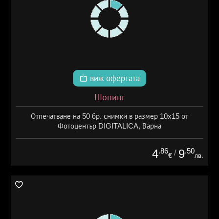
виж офертата
Шопинг
Отпечатване на 50 бр. снимки в размер 10х15 от
Фотоцентър DIGITALICA, Варна
.86
.50
4
9
/
€
лв.