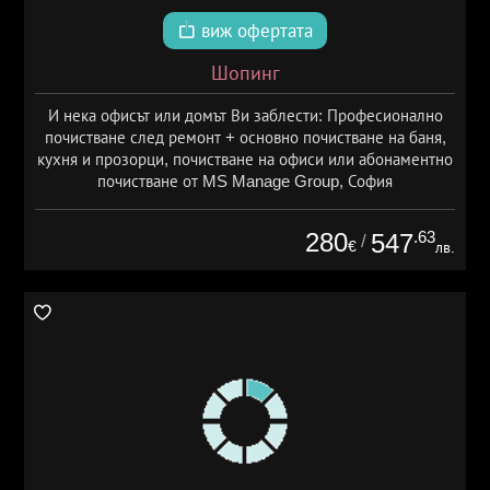
виж офертата
Шопинг
И нека офисът или домът Ви заблести: Професионално
почистване след ремонт + основно почистване на баня,
кухня и прозорци, почистване на офиси или абонаментно
почистване от MS Manage Group, София
280
.63
547
/
€
лв.