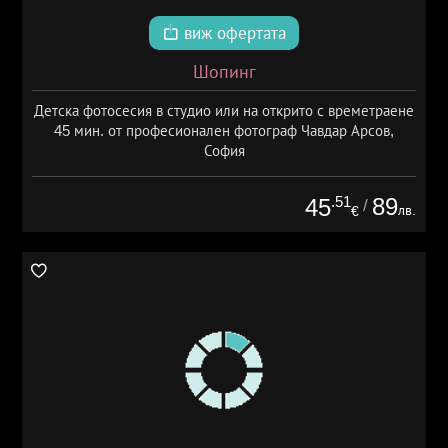
виж офертата
Шопинг
Детска фотосесия в студио или на открито с времетраене
45 мин. от професионален фотограф Чавдар Арсов,
София
.51
89
45
/
лв.
€