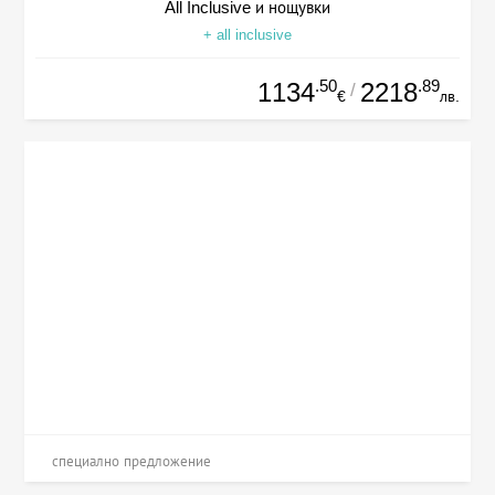
All Inclusive и нощувки
+ all inclusive
.50
.89
1134
2218
/
€
лв.
специално предложение