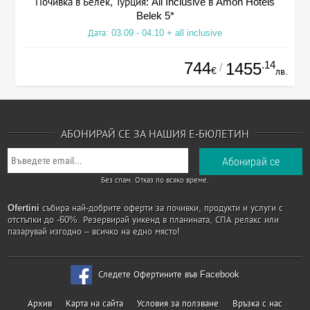
Почивка в Белек, Турция: All Inclusive в Amon Hotels
Belek 5*
Дата: 03.09 - 04.10 + all inclusive
744
.14
1455
/
€
лв.
АБОНИРАЙ СЕ ЗА НАШИЯ Е-БЮЛЕТИН
Без спам. Отказ по всяко време.
Ofertini
събира най-добрите оферти за почивки, продукти и услуги с
отстъпки до -60%. Резервирай уикенд в планината, СПА релакс или
пазарувай изгодно – всичко на едно място!
Следете Офертините във Facebook
Архив
Карта на сайта
Условия за ползване
Връзка с нас