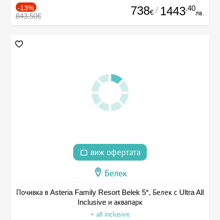
-13%
738
.40
1443
/
€
лв.
843.50€
виж офертата
Белек
Почивка в Asteria Family Resort Belek 5*, Белек с Ultra All
Inclusive и аквапарк
+ all inclusive