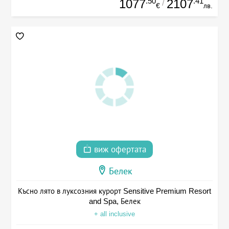
.50
.41
1077
2107
/
€
лв.
виж офертата
Белек
Късно лято в луксозния курорт Sensitive Premium Resort
and Spa, Белек
+ all inclusive