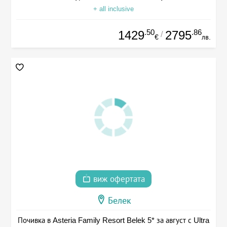
+ all inclusive
.50
.86
1429
2795
/
€
лв.
виж офертата
Белек
Почивка в Asteria Family Resort Belek 5* за август с Ultra