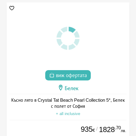
виж офертата
Белек
Късно лято в Crystal Tat Beach Pearl Collection 5*, Белек
с полет от София
+ all inclusive
935
.70
1828
/
€
лв.