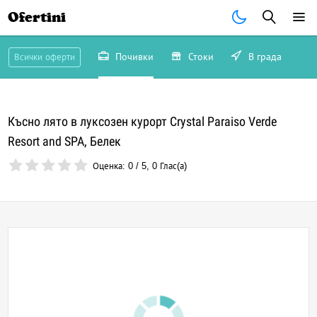
Ofertini
Почивки
Стоки
В града
Всички оферти
Късно лято в луксозен курорт Crystal Paraiso Verde
Resort and SPA, Белек
Оценка:
0
/
5
,
0
Глас(а)