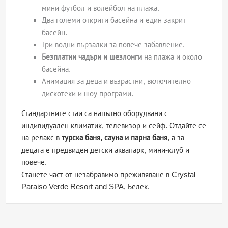
мини футбол и волейбол на плажа.
Два големи открити басейна и един закрит
басейн.
Три водни пързалки за повече забавление.
Безплатни чадъри и шезлонги
на плажа и около
басейна.
Анимация за деца и възрастни, включително
дискотеки и шоу програми.
Стандартните стаи са напълно оборудвани с
индивидуален климатик, телевизор и сейф. Отдайте се
на релакс в
турска баня, сауна и парна баня
, а за
децата е предвиден детски аквапарк, мини-клуб и
повече.
Станете част от незабравимо преживяване в Crystal
Paraiso Verde Resort and SPA, Белек.