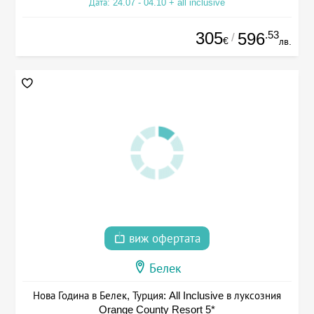
Дата: 24.07 - 04.10 + all inclusive
305
.53
596
/
€
лв.
виж офертата
Белек
Нова Година в Белек, Турция: All Inclusive в луксозния
Orange County Resort 5*