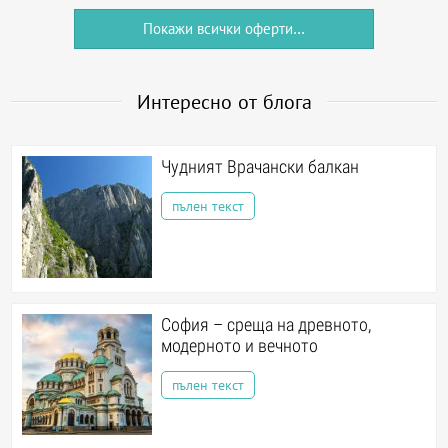
Покажи всички оферти...
Интересно от блога
Чудният Врачански балкан
пълен текст
София – среща на древното,
модерното и вечното
пълен текст