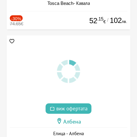
Tosca Beach- Кавала
-30%
.15
102
52
/
лв.
€
74.65€
виж офертата
Албена
Елица - Албена