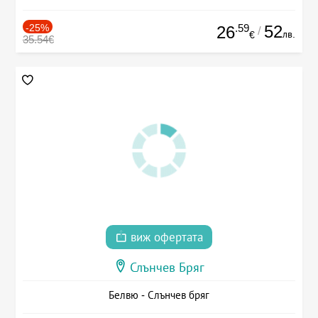
-25%
.59
52
26
/
лв.
€
35.54€
виж офертата
Слънчев Бряг
Белвю - Слънчев бряг