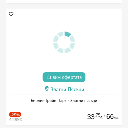
виж офертата
Златни Пясъци
Берлин Грийн Парк - Златни пясъци
-25%
.75
66
33
/
лв.
€
44.99€