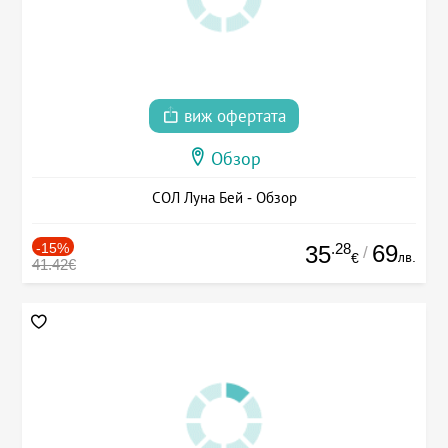
виж офертата
Обзор
СОЛ Луна Бей - Обзор
-15%
.28
69
35
/
лв.
€
41.42€