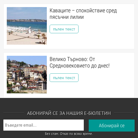
Каваците – спокойствие сред
пясъчни лилии
пълен текст
Велико Търново: От
Средновековието до днес!
пълен текст
АБОНИРАЙ СЕ ЗА НАШИЯ Е-БЮЛЕТИН
Без спам. Отказ по всяко време.