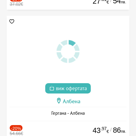
54
27
/
лв.
€
37.02€
виж офертата
Албена
Гергана - Албена
-20%
.97
86
43
/
лв.
€
54.66€