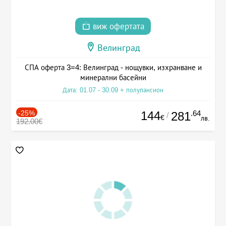
виж офертата
Велинград
СПА оферта 3=4: Велинград - нощувки, изхранване и
минерални басейни
Дата: 01.07 - 30.09 + полупансион
-25%
144
.64
281
/
€
лв.
192.00€