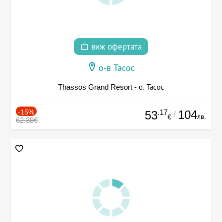
виж офертата
о-в Тасос
Thassos Grand Resort - о. Тасос
-15%
.17
104
53
/
лв.
€
62.38€