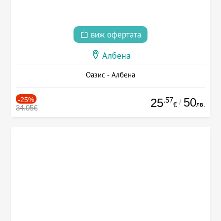
виж офертата
Албена
Оазис - Албена
-25%
.57
50
25
/
лв.
€
34.05€