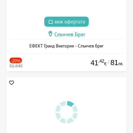
виж офертата
Слънчев Бряг
ЕФЕКТ Гранд Виктория - Слънчев бряг
-20%
.42
81
41
/
лв.
€
51.64€