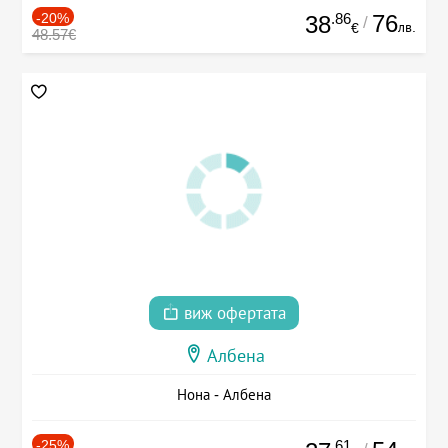
-20%
.86
76
38
/
лв.
€
48.57€
виж офертата
Албена
Нона - Албена
-25%
.61