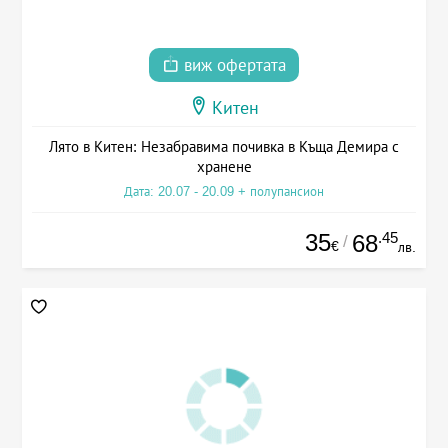
виж офертата
Китен
Лято в Китен: Незабравима почивка в Къща Демира с
хранене
Дата: 20.07 - 20.09 + полупансион
35
.45
68
/
€
лв.