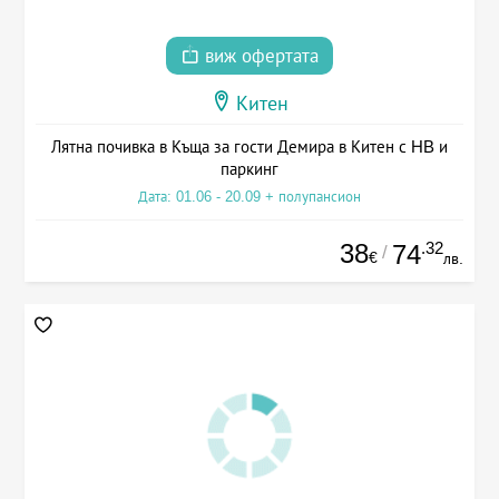
виж офертата
Китен
Лятна почивка в Къща за гости Демира в Китен с HB и
паркинг
Дата: 01.06 - 20.09 + полупансион
38
.32
74
/
€
лв.