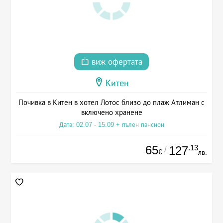
виж офертата
Китен
Почивка в Китен в хотел Лотос близо до плаж Атлиман с
включено хранене
Дата: 02.07 - 15.09 + пълен пансион
65
.13
127
/
€
лв.