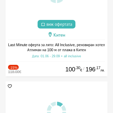
виж офертата
Китен
Last Minute оферта за лято: All Inclusive, реновиран хотел
Атлиман на 100 м от плажа в Китен
Дата: 01.06 - 29.09 + all inclusive
-15%
.30
.17
100
196
/
€
лв.
118.00€