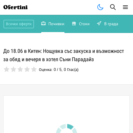
Ofertini
Почивки
Стоки
В града
Всички оферти
До 18.06 в Китен: Нощувка със закуска и възможност
за обяд и вечеря в хотел Съни Парадайз
Оценка:
0
/
5
,
0
Глас(а)