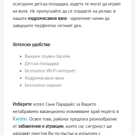
осигурили детска площадка, където те могат да играят
на воля. Не пропускайте да се отдадете на релакс в
нашата
хидромасажна вана
- идеалният начин да
завършите перфектно летният ден.
Хотелски удобства:
Външен плувен басейн
Детска площадка
Безплатен Wi-Fi интернет
Хидромасажна вана
Безплатен паркинг
Изберете
хотел Съни Парадайз за Вашето
незабравимо ваканционно изживяване край морето в
Китен
. Освен това, районът предлага разнообразие
от
забавления и атракции
, които със сигурност ще
направят престоя Ви по-пъстър и изпълнен с