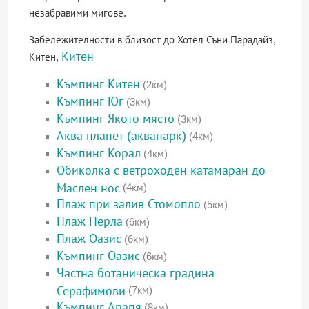
незабравими мигове.
Забележителности в близост до Хотел Съни Парадайз,
Китен
Китен,
Къмпинг Китен
(2км)
Къмпинг Юг
(3км)
Къмпинг Якото място
(3км)
Аква планет (аквапарк)
(4км)
Къмпинг Корал
(4км)
Обиколка с ветроходен катамаран до
Маслен нос
(4км)
Плаж при залив Стомопло
(5км)
Плаж Перла
(6км)
Плаж Оазис
(6км)
Къмпинг Оазис
(6км)
Частна ботаническа градина
Серафимови
(7км)
Къмпинг Арапя
(8км)