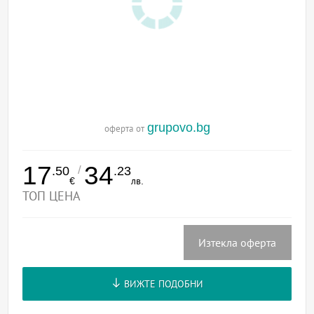
grupovo.bg
оферта от
17
34
/
.50
.23
€
лв.
ТОП ЦЕНА
Изтекла оферта
ВИЖТЕ ПОДОБНИ