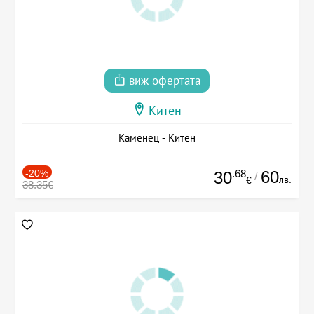
виж офертата
Китен
Каменец - Китен
-20%
.68
60
30
/
лв.
€
38.35€