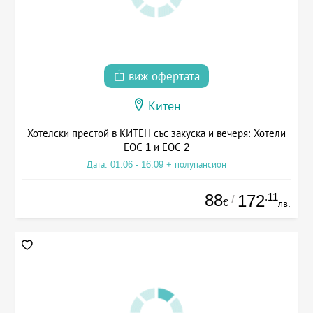
виж офертата
Китен
Хотелски престой в КИТЕН със закуска и вечеря: Хотели
ЕОС 1 и ЕОС 2
Дата: 01.06 - 16.09 + полупансион
88
.11
172
/
€
лв.