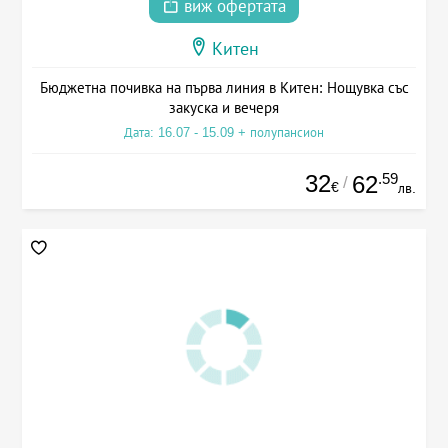
виж офертата
Китен
Бюджетна почивка на първа линия в Китен: Нощувка със
закуска и вечеря
Дата: 16.07 - 15.09 + полупансион
32
.59
62
/
€
лв.