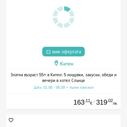
виж офертата
Китен
Златна възраст 55+ в Китен: 5 нощувки, закуски, обеди и
вечери в хотел Слънце
Дата: 01.06 - 06.09 + пълен пансион
.11
.02
163
319
/
€
лв.