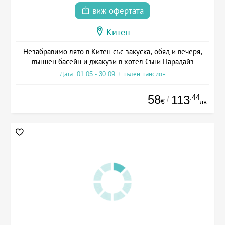
виж офертата
Китен
Незабравимо лято в Китен със закуска, обяд и вечеря,
външен басейн и джакузи в хотел Съни Парадайз
Дата: 01.05 - 30.09 + пълен пансион
58
.44
113
/
€
лв.