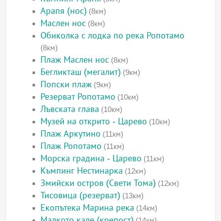
Арапя (нос)
(8км)
Маслен нос
(8км)
Обиколка с лодка по река Ропотамо
(8км)
Плаж Маслен нос
(8км)
Бегликташ (мегалит)
(9км)
Попски плаж
(9км)
Резерват Ропотамо
(10км)
Лъвската глава
(10км)
Музей на открито - Царево
(10км)
Плаж Аркутино
(11км)
Плаж Ропотамо
(11км)
Морска градина - Царево
(11км)
Къмпинг Нестинарка
(12км)
Змийски остров (Свети Тома)
(12км)
Тисовица (резерват)
(13км)
Екопътека Марина река
(14км)
Малкото кале (крепост)
(14км)