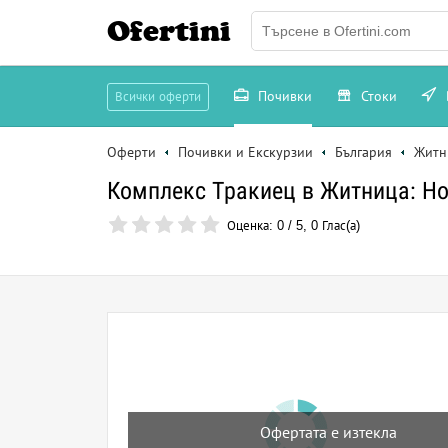
Ofertini
Почивки
Стоки
Всички оферти
Оферти
Почивки и Екскурзии
България
Житн
Комплекс Тракиец в Житница: Но
Оценка:
0
/
5
,
0
Глас(а)
Офертата е изтекла