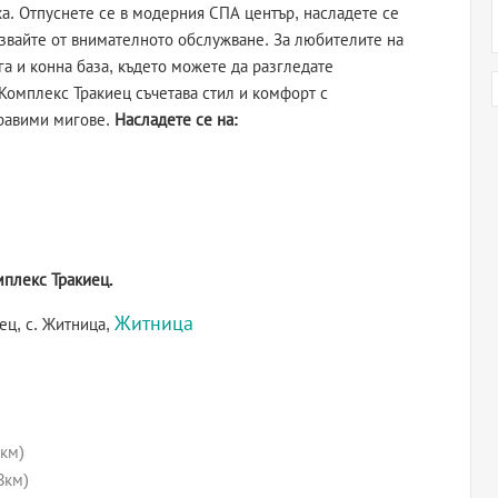
а. Отпуснете се в модерния СПА център, насладете се
лзвайте от внимателното обслужване. За любителите на
га и конна база, където можете да разгледате
Комплекс Тракиец съчетава стил и комфорт с
бравими мигове.
Насладете се на:
мплекс Тракиец.
Житница
ец, с. Житница,
км)
3км)