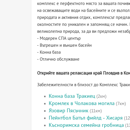
комплекс е перфектното място за вашата почивк
на освежаващите води на басейните и се възпо
природата и активния отдих, комплексът предла
околностите по уникален и запомнящ се начин. 
великолепна природа, за да ви предложи неза
- Модерен СПА център
- Вътрешен и външен басейн
- Конна база
- Отлично обслужване
Открийте вашата релаксация край Пловдив в Ко
Забележителности в близост до Комплекс Траки
Конна база Тракиец
(2км)
Кромлех в Чолакова могила
(7км)
Язовир Пясъчник
(11км)
Пейнтбол Батъл фийлд - Хисаря
(12
Късноримска семейна гробница
(1