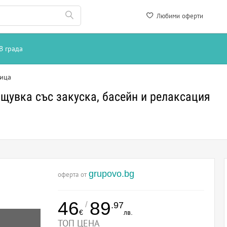
Любими оферти
В града
ица
щувка със закуска, басейн и релаксация
grupovo.bg
оферта от
46
89
/
.97
€
лв.
ТОП ЦЕНА