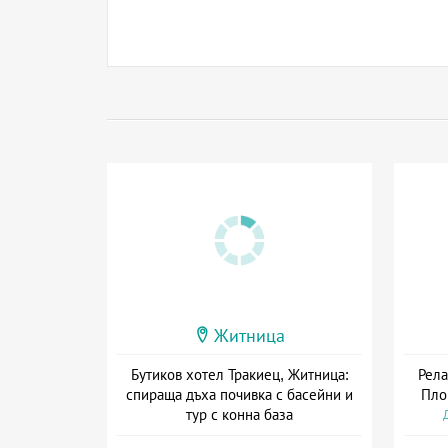
Житница
Бутиков хотел Тракиец, Житница:
Рела
спираща дъха почивка с басейни и
Пло
тур с конна база
Дата: 13.03 - 18.12 + закуска