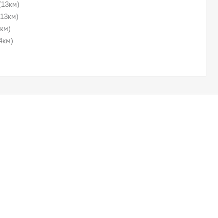
(13км)
13км)
км)
4км)