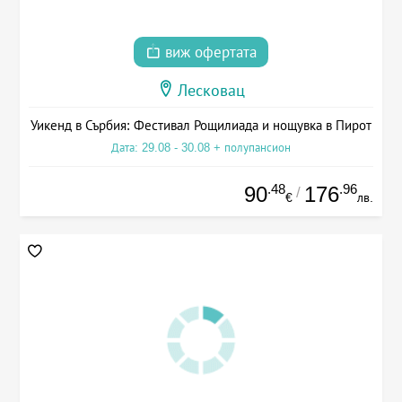
виж офертата
Лесковац
Уикенд в Сърбия: Фестивал Рощилиада и нощувка в Пирот
Дата: 29.08 - 30.08 + полупансион
.48
.96
90
176
/
€
лв.