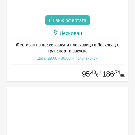
виж офертата
Лесковац
Фестивал на лесковашката плескавица в Лесковац с
транспорт и закуска
Дата: 29.08 - 30.08 + полупансион
.48
.74
95
186
/
€
лв.