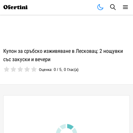
Почивки
Стоки
В града
Всички оферти
Ofertini
Купон за сръбско изживяване в Лесковац: 2 нощувки
със закуски и вечери
Оценка:
0
/
5
,
0
Глас(а)