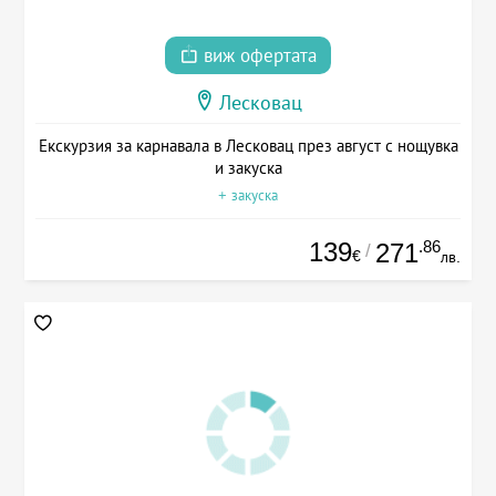
виж офертата
Лесковац
Екскурзия за карнавала в Лесковац през август с нощувка
и закуска
+ закуска
139
.86
271
/
€
лв.