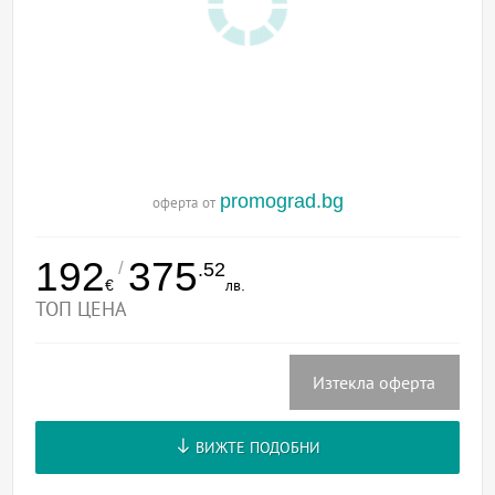
promograd.bg
оферта от
192
375
/
.52
€
лв.
ТОП ЦЕНА
Изтекла оферта
ВИЖТЕ ПОДОБНИ