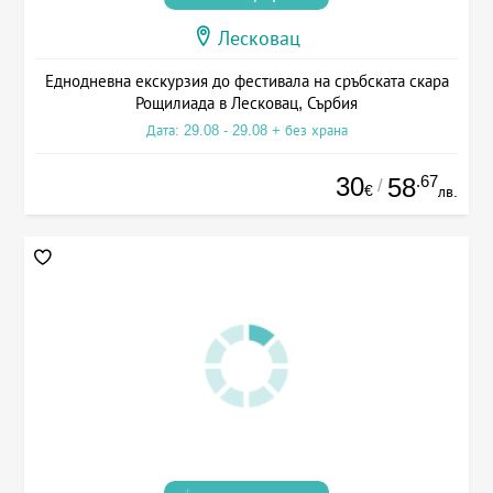
Лесковац
Еднодневна екскурзия до фестивала на сръбската скара
Рощилиада в Лесковац, Сърбия
Дата: 29.08 - 29.08 + без храна
30
.67
58
/
€
лв.