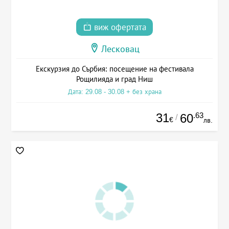
виж офертата
Лесковац
Екскурзия до Сърбия: посещение на фестивала
Рощилияда и град Ниш
Дата: 29.08 - 30.08 + без храна
31
.63
60
/
€
лв.