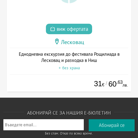
виж офертата
Лесковац
Еднодневна екскурзия до фестивала Рощилиада в
Лесковац и разходка в Ниш
+ без храна
31
.63
60
/
€
лв.
АБОНИРАЙ СЕ ЗА НАШИЯ Е-БЮЛЕТИН
Без спам. Отказ по всяко време.