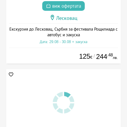
виж офертата
Лесковац
Екскурзия до Лесковац, Сърбия за фестивала Рощилиада с
автобус и закуска
Дата: 29.08 - 30.08 + закуска
125
.48
244
/
€
лв.