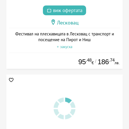
виж офертата
Лесковац
Фестивал на плескавицата в Лесковац с транспорт и
посещение на Пирот и Ниш
+ закуска
.48
.74
95
186
/
€
лв.