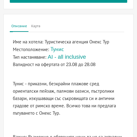
Описание
Карта
Име на хотела:
Туристическа агенция Онекс Тур
Тунис
Местоположение:
AI - all inclusive
Тип настаняване:
Валидност на офертата
от 23.08 до 28.08
Тунис - приказни, безкрайни плажове сред
ориенталски пейзаж, палмови оазиси, пъстролики
базари, изкушаващи със съкровищата си и антични
градове от римско време. Всичко това ни предлага
пътуването с Онекс Тур.
Важно: Възможно е обявените цени да не са актуални