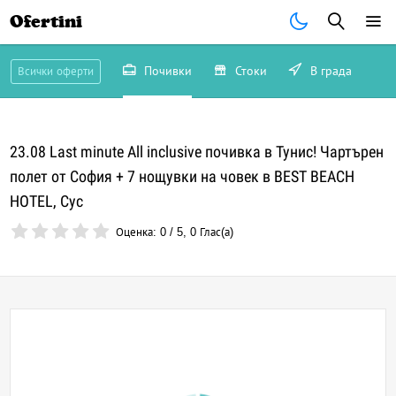
Ofertini
Почивки
Стоки
В града
Всички оферти
23.08 Last minute All inclusive почивка в Тунис! Чартърен
полет от София + 7 нощувки на човек в BEST BEACH
HOTEL, Сус
Оценка:
0
/
5
,
0
Глас(а)