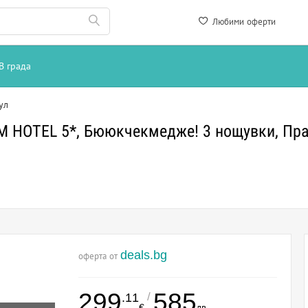
Любими оферти
В града
ул
M HOTEL 5*, Бююкчекмедже! 3 нощувки, Праз
deals.bg
оферта от
299
585
/
.11
€
лв.