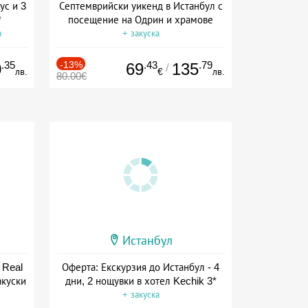
ус и 3
Септемврийски уикенд в Истанбул с
*
посещение на Одрин и храмове
а
+ закуска
.35
-13%
.43
.79
0
69
135
/
лв.
€
лв.
80.00€
Истанбул
 Real
Оферта: Екскурзия до Истанбул - 4
акуски
дни, 2 нощувки в хотел Kechik 3*
+ закуска