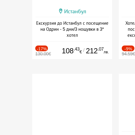
Истанбул
Екскурзия до Истанбул с посещение
Хоте
на Одрин - 5 дни/3 нощувки в 3*
пос
хотел
екс
+ закуска
-17%
.43
.07
-9%
108
212
/
€
лв.
130.00€
94.59€