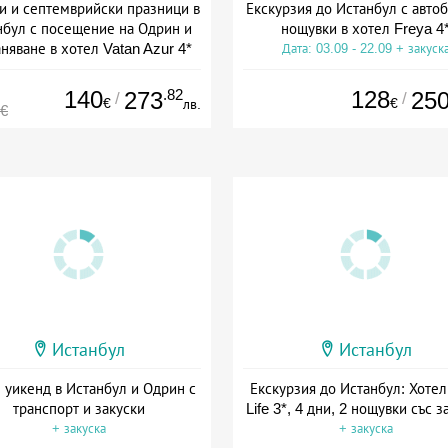
и и септемврийски празници в
Екскурзия до Истанбул с автоб
нбул с посещение на Одрин и
нощувки в хотел Freya 4
няване в хотел Vatan Azur 4*
Дата: 03.09 - 22.09 + закуск
+ закуска
140
.82
128
273
25
/
/
€
€
лв.
0€
Истанбул
Истанбул
 уикенд в Истанбул и Одрин с
Екскурзия до Истанбул: Хотел
транспорт и закуски
Life 3*, 4 дни, 2 нощувки със з
+ закуска
+ закуска