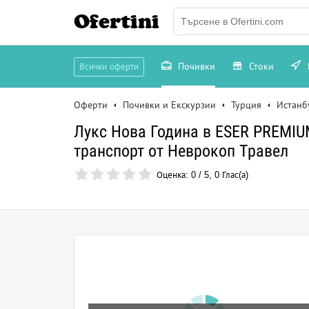
Ofertini
Почивки
Стоки
Всички оферти
Оферти
Почивки и Екскурзии
Турция
Истанб
Лукс Нова Година в ESER PREMIU
транспорт от Неврокоп Травел
Оценка:
0
/
5
,
0
Глас(а)