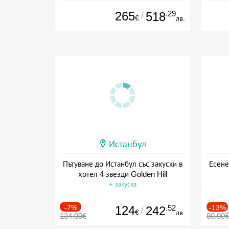
Дата: 01.06 - 24.09 + полупансион
265
.29
518
/
€
лв.
Истанбул
Пътуване до Истанбул със закуски в
Есене
хотел 4 звезди Golden Hill
+ закуска
-7%
124
.52
-13%
242
/
€
лв.
134.00€
80.00€