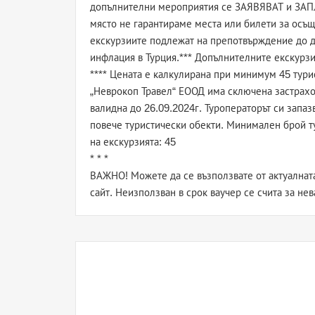
допълнителни мероприятия се ЗАЯВЯВАТ и ЗАПЛА
място не гарантираме места или билети за осъщ
екскурзиите подлежат на препотвърждение до де
инфлация в Турция.*** Допълнителните екскурз
**** Цената е калкулирана при минимум 45 тури
„Неврокоп Травел“ ЕООД има сключена застрахо
валидна до 26.09.2024г. Туроператорът си запа
повече туристически обекти. Минимален брой т
на екскурзията: 45
* * *
ВАЖНО! Можете да се възползвате от актуалната
сайт. Неизползван в срок ваучер се счита за не