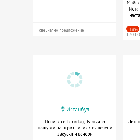
Майск
Иста
наста
-18%
специално предложение
170.0
Истанбул
Почивка в Tekirdağ, Турция: 5
Летен
нощувки на първа линия с включени
закуски и вечери