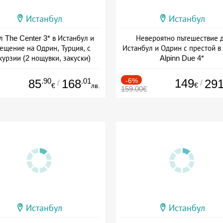
Истанбул
Истанбул
л The Center 3* в Истанбул и
Невероятно пътешествие 
ещение на Одрин, Турция, с
Истанбул и Одрин с престой в
курзии (2 нощувки, закуски)
Alpinn Due 4*
+ закуска
+ закуска
.90
.01
-6%
149
85
168
29
/
/
€
€
лв.
159.00€
Истанбул
Истанбул