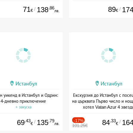
71
.86
89
138
17
/
/
€
€
лв.
Истанбул
Истанбул
н уикенд в Истанбул и Одрин:
Екскурзия до Истанбул с пос
4-дневно приключение
на църквата Първо число и нощ
хотел Vatan Azur 4 звезд
+ закуска
+ закуска
.43
.79
-17%
.33
69
135
84
16
/
/
€
лв.
€
101.25€