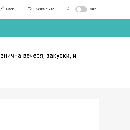
Блог
Връзка с нас
Dark
нична вечеря, закуски, и