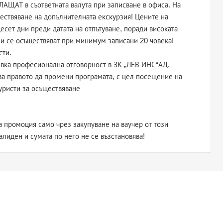
ЩАТ в съответната валута при записване в офиса. На
ествяване на допълнителната екскурзия! Цените на
сет дни преди датата на отпътуване, поради високата
ии се осъществяват при минимум записани 20 човека!
сти.
вка професионална отговорност в ЗК „ЛЕВ ИНС“АД,
зва правото да промени програмата, с цел посещение на
уристи за осъществяване
 промоция само чрез закупуване на ваучер от този
валиден и сумата по него не се възстановява!