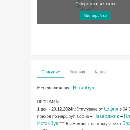
Офертата е изтекла
Абонирай се
Описание
Условия
Карта
Истанбул
Местоположение:
ПРОГРАМА:
София
1 ден - 29.12.2024г.:Отпътуване от
в 04:
Пазарджик
Пл
преход по маршрут: София –
–
Истанбул
Бл
.*** Възможност за отпътуване от