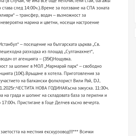
ла (в случай, че има все още непочистени стаи, багажът
о става след 14:00ч.).Време за ползване на СПА зоната
иливри“ – трансфер, водач – възможност за
 невероятна марина и цветни, носещи настроение
 Истанбул“ – посещение на българската църква „Св.
, пешеходна разходка из площад „Султанахмет“,
водач от агенцията – (35€)Нощувка.
ожност за шопинг в МОЛ „Мармарай парк“ – свободно
енцията (10€).Връщане в хотела. Приготовления за
участието на балкански фолклорист Вили Рай, DJ,
01.2025г:ЧЕСТИТА НОВА ГОДИНАКъсна закуска. 11:30ч.
а на града и шопинг на складовата база за перилни и
 17:00ч. Пристигане в Гоце Делчев късно вечерта.
заетостта на местния екскурзовод!!!*** Всички