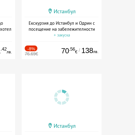
Истанбул
до
Екскурзия до Истанбул и Одрин с
 хотел
посещение на забележителности
+ закуска
.42
-8%
.56
138
1
70
/
лв.
лв.
€
76.69€
Истанбул