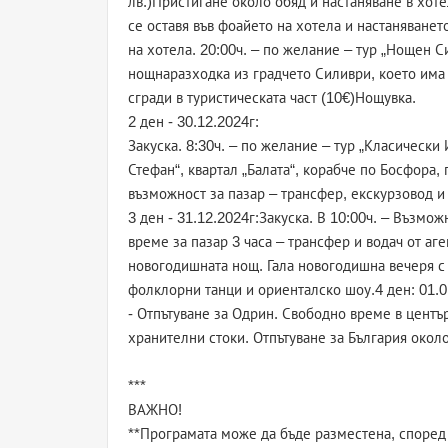
лв.)Пристигане около обяд и настаняване в хоте
се оставя във фоайето на хотела и настаняванет
на хотела. 20:00ч. – по желание – тур „Нощен С
нощнаразходка из градчето Силиври, което има
сгради в туристическата част (10€)Нощувка.
2 ден - 30.12.2024г:
Закуска. 8:30ч. – по желание – тур „Класически
Стефан“, квартал „Балата“, корабче по Босфора
възможност за пазар – трансфер, екскурзовод и 
3 ден - 31.12.2024г:Закуска. В 10:00ч. – Възм
време за пазар 3 часа – трансфер и водач от аг
новогодишната нощ. Гала новогодишна вечеря с 
фолклорни танци и ориенталско шоу.4 ден: 01.
- Отпътуване за Одрин. Свободно време в център
хранителни стоки. Отпътуване за България около
***
ВАЖНО!
**Програмата може да бъде разместена, според 