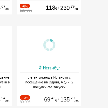
.07
-6%
118
.79
4
230
/
€
лв.
лв.
125.00€
Истанбул
ещение
Летен уикенд в Истанбул с
увки в
посещение на Одрин, 4 дни, 2
и
нощувки със закуски
+ закуска
.94
-13%
.43
.79
4
69
135
/
лв.
€
лв.
80.00€