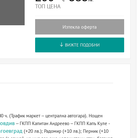
ТОП ЦЕНА
Изтекла оферта
ВИЖТЕ ПОДОБНИ
30 ч. (Трафик маркет – централна автогара). Нощен
овдив
– ГКПП Капитан Андреево – ГКПП Капъ Куле -
агоевград
(+20 лв.); Радомир (+10 лв.); Перник (+10