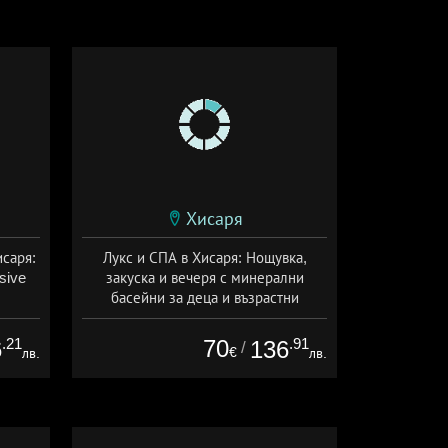
Хисаря
исаря:
Лукс и СПА в Хисаря: Нощувка,
usive
закуска и вечеря с минерални
басейни за деца и възрастни
ive
Дата: 15.06 - 30.09 + полупансион
.21
70
.91
6
136
/
€
лв.
лв.