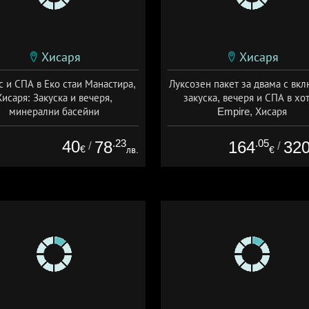
Хисаря
Хисаря
с и СПА в Еко стаи Манастира,
Луксозен пакет за двама с вк
Хисаря: Закуска и вечеря,
закуска, вечеря и СПА в хо
минерални басейни
Empire, Хисаря
а: 01.02 - 30.09 + полупансион
Дата: 31.05 - 01.10 + полупанс
40
.23
.05
78
164
32
/
/
€
лв.
€