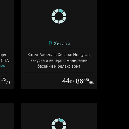
Хисаря
аря -
Хотел Албена в Хисаря: Нощувка,
и СПА
закуска и вечеря с минерални
басейни и релакс зона
ион
Дата: 01.04 - 30.09 + полупансион
.73
44
.06
1
86
/
€
лв.
лв.