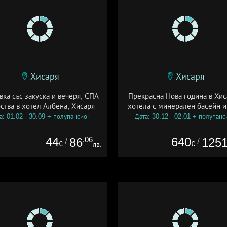
Хисаря
Хисаря
ка със закуска и вечеря, СПА
Прекрасна Нова година в Хис
ства в хотел Албена, Хисаря
хотела с минерален басейн 
а: 01.02 - 30.09 + полупансион
Дата: 30.12 - 02.01 + полупанс
44
.06
640
86
125
/
/
€
€
лв.