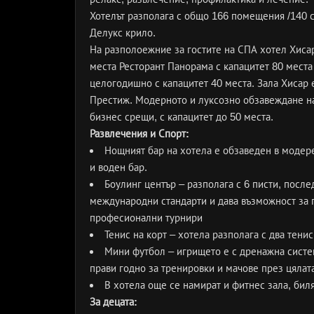
Хотелът разполага с общо 166 помещения /140 с
Делукс крило.
На разполоежние за гостите на СПА хотел Хисар
места Ресторант Панорама с капацитет 80 места
целогодишно с капацитет 40 места. Зала Хисар 
Престиж. Модерното и луксозно обзавеждане на
бизнес срещи, с капацитет до 50 места.
Развлечения и Спорт:
Нощният бар на хотела е обзаведен в модере
и воден бар.
Боулинг център – разполага с 6 писти, посл
международни стандарти и дава възможност за п
професионални турнири
Тенис на корт – хотела разполага с два тени
Мини футбол – игрището е с дренажна систем
прави годно за тренировки и мачове през цялат
В хотела още се намират и фитнес зала, биля
За децата: