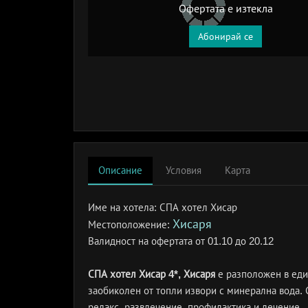
Офертата е изтекла
Абонирай се
Описание
Условия
Карта
Име на хотела:
СПА хотел Хисар
Хисаря
Местоположение:
Валидност на офертата
от 01.10 до 20.12
СПА хотел Хисар 4*, Хисаря
е разположен в един
заобиколен от топли извори с минерална вода.
релакс, развлечение, профилактика и лечение.