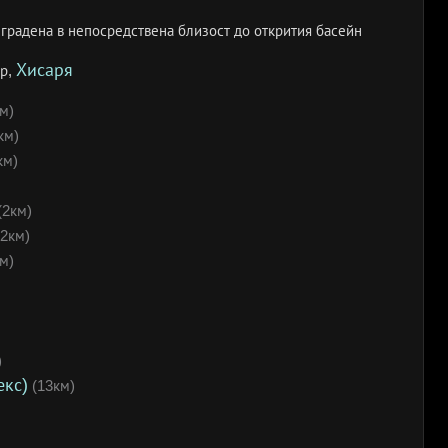
зградена в непосредствена близост до открития басейн
Хисаря
ар,
м)
км)
км)
(2км)
2км)
м)
)
екс)
(13км)