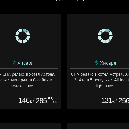
Хисаря
Хисаря
н СПА релакс в хотел Астрея,
СПА релакс в хотел Астрея, Х
аря с минерални басейни и
3, 4 или 5 нощувки с All Incl
релакс пакет
light пакет
а: 01.07 - 15.09 + all inclusive
Дата: 16.09 - 22.12 + all inclus
146
.55
131
285
25
/
/
€
€
лв.