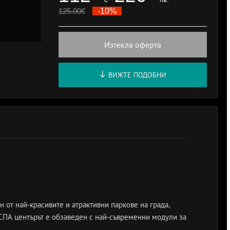
125.00
€
-10%
Изтекла оферта
ВИЖТЕ ПОДОБНИ
 от най-красивите и атрактивни паркове на града,
 СПА центърът е обзаведен с най-съвременни модули за