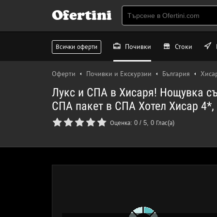
Ofertini
Почивки
Стоки
Всички оферти
Оферти
Почивки и Екскурзии
България
Хиса
Лукс и СПА в Хисаря! Нощувка съ
СПА пакет в СПА Хотел Хисар 4*, 
Оценка:
0
/
5
,
0
Глас(а)