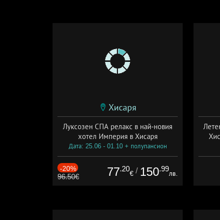
Хисаря
Луксозен СПА релакс в най-новия
Лете
хотел Империя в Хисаря
Хис
Дата: 25.06 - 01.10 + полупансион
Дат
-20%
.20
.99
77
150
/
€
лв.
96.50€