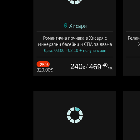
Хисаря
Романтична почивка в Хисаря с
Релак
минерални басейни и СПА за двама
Дата: 08.06 - 02.10 + полупансион
Дат
-25%
240
.40
469
/
€
лв.
320.00€