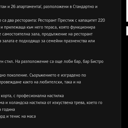
таи и 26 апартамента/, разположени в Стандартно и
 са два ресторанта: Ресторант Престиж с капацитет 220
 и прилежаща към него тераса, която функционира
е самостоятелна зала, продължение на ресторант
 залата е подходящо за семейни празненства или
н стил. На разположение са още лоби бар, бар Бистро
едно поколение. Съоръжението е изградено по
ровеждане както на любителски, така и на
с корта, с професионална настилка
а и холандска настилка от изкуствена трева, което го
а година
рд и тенис на маса