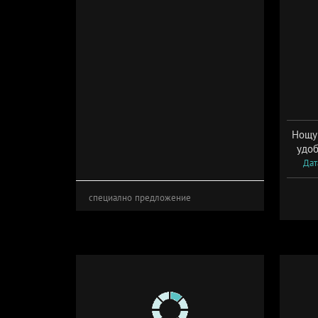
Нощув
удоб
Дат
специално предложение