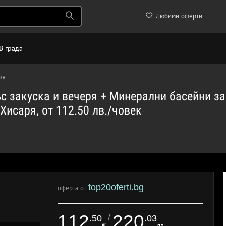
Любими оферти
В града
ря
с закуска и вечеря + Минерални басейни з
Хисаря, от 112.50 лв./човек
top20oferti.bg
оферта от
112
220
/
.50
.03
€
лв.