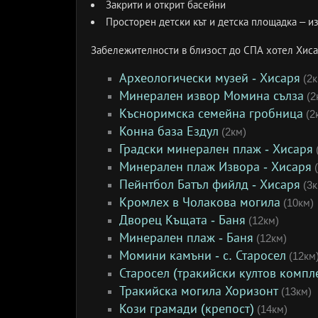
Закрити и открит басейни
Просторен детски кът и детска площадка – и
Забележителности в близост до СПА хотел Хис
Археологически музей - Хисаря
(2к
Минерален извор Момина сълза
(2
Късноримска семейна гробница
(2
Конна база Ездул
(2км)
Градски минерален плаж - Хисаря
Минерален плаж Извора - Хисаря
(
Пейнтбол Батъл фийлд - Хисаря
(3к
Кромлех в Чолакова могила
(10км)
Дворец Къщата - Баня
(12км)
Минерален плаж - Баня
(12км)
Момини камъни - с. Старосел
(12км
Старосел (тракийски култов компл
Тракийска могила Хоризонт
(13км)
Кози грамади (крепост)
(14км)