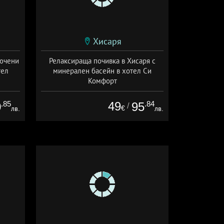
Хисаря
лючени
Релаксираща почивка в Хисаря с
тел
минерален басейн в хотел Си
Комфорт
ион
Дата: 01.06 - 30.09 + закуска
.85
49
.84
0
95
/
€
лв.
лв.